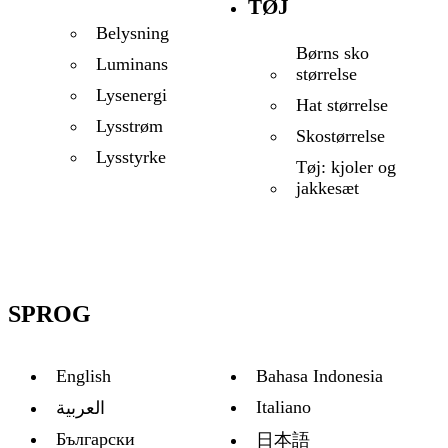
TØJ
Belysning
Børns sko
Luminans
størrelse
Lysenergi
Hat størrelse
Lysstrøm
Skostørrelse
Lysstyrke
Tøj: kjoler og
jakkesæt
SPROG
English
Bahasa Indonesia
Italiano
العربية
Български
日本語