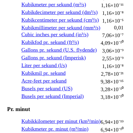
Kubikmeter per sekund (m³/s)
1,16×10⁻¹¹
Kubikdecimeter per sekund (dm³/s)
1,16×10⁻⁸
Kubikcentimeter per sekund (cm³/s)
1,16×10⁻⁵
Kubikmillimeter per sekund (mm³/s)
0,01
Cubic inches per sekund (in³/s)
7,06×10⁻⁷
Kubikfod pr. sekund (ft³/s)
4,09×10⁻¹⁰
Gallons pr. sekund (U.S. flydende)
3,06×10⁻⁹
Gallons pr. sekund (Imperisk)
2,55×10⁻⁹
Liter per sekund (l/s)
1,16×10⁻⁸
Kubikmil pr. sekund
2,78×10⁻²¹
Acre-feet per sekund
9,38×10⁻¹⁵
Busels per sekund (US)
3,28×10⁻¹⁰
Busels per sekund (Imperial)
3,18×10⁻¹⁰
Pr. minut
Kubikkilometer per minut (km³/min)
6,94×10⁻¹⁹
Kubikmeter pr. minut (m³/min)
6,94×10⁻¹⁰