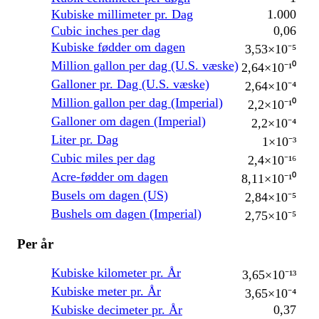
Kubiske millimeter pr. Dag
1.000
Cubic inches per dag
0,06
Kubiske fødder om dagen
3,53×10⁻⁵
Million gallon per dag (U.S. væske)
2,64×10⁻¹⁰
Galloner pr. Dag (U.S. væske)
2,64×10⁻⁴
Million gallon per dag (Imperial)
2,2×10⁻¹⁰
Galloner om dagen (Imperial)
2,2×10⁻⁴
Liter pr. Dag
1×10⁻³
Cubic miles per dag
2,4×10⁻¹⁶
Acre-fødder om dagen
8,11×10⁻¹⁰
Busels om dagen (US)
2,84×10⁻⁵
Bushels om dagen (Imperial)
2,75×10⁻⁵
Per år
Kubiske kilometer pr. År
3,65×10⁻¹³
Kubiske meter pr. År
3,65×10⁻⁴
Kubiske decimeter pr. År
0,37