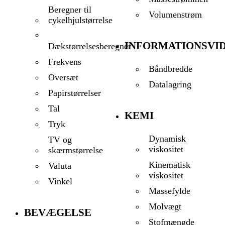
Beregner til
Volumenstrøm
cykelhjulstørrelse
INFORMATIONSVI
Dækstørrelsesberegner
Frekvens
Båndbredde
Oversæt
Datalagring
Papirstørrelser
Tal
KEMI
Tryk
Dynamisk
TV og
viskositet
skærmstørrelse
Kinematisk
Valuta
viskositet
Vinkel
Massefylde
Molvægt
BEVÆGELSE
Stofmængde