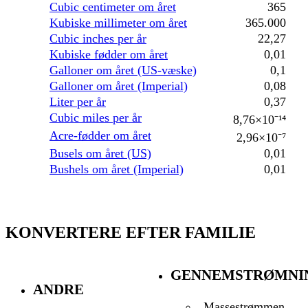
Cubic centimeter om året
365
Kubiske millimeter om året
365.000
Cubic inches per år
22,27
Kubiske fødder om året
0,01
Galloner om året (US-væske)
0,1
Galloner om året (Imperial)
0,08
Liter per år
0,37
Cubic miles per år
8,76×10⁻¹⁴
Acre-fødder om året
2,96×10⁻⁷
Busels om året (US)
0,01
Bushels om året (Imperial)
0,01
KONVERTERE EFTER FAMILIE
GENNEMSTRØMNI
ANDRE
Massestrømmen