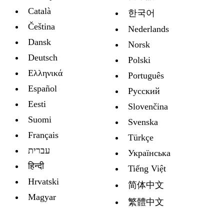
Català
한국어
Čeština
Nederlands
Dansk
Norsk
Deutsch
Polski
Ελληνικά
Português
Español
Русский
Eesti
Slovenčina
Suomi
Svenska
Français
Türkçe
עברית
Украïнська
हिन्दी
Tiếng Việt
Hrvatski
简体中文
Magyar
繁體中文