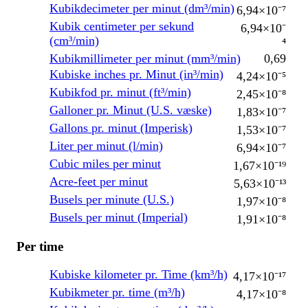
Kubikdecimeter per minut (dm³/min)
6,94×10⁻⁷
Kubik centimeter per sekund
6,94×10⁻
(cm³/min)
⁴
Kubikmillimeter per minut (mm³/min)
0,69
Kubiske inches pr. Minut (in³/min)
4,24×10⁻⁵
Kubikfod pr. minut (ft³/min)
2,45×10⁻⁸
Galloner pr. Minut (U.S. væske)
1,83×10⁻⁷
Gallons pr. minut (Imperisk)
1,53×10⁻⁷
Liter per minut (l/min)
6,94×10⁻⁷
Cubic miles per minut
1,67×10⁻¹⁹
Acre-feet per minut
5,63×10⁻¹³
Busels per minute (U.S.)
1,97×10⁻⁸
Busels per minut (Imperial)
1,91×10⁻⁸
Per time
Kubiske kilometer pr. Time (km³/h)
4,17×10⁻¹⁷
Kubikmeter pr. time (m³/h)
4,17×10⁻⁸