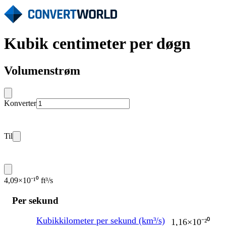
Kubik centimeter per døgn
Volumenstrøm
Konverter
Til
4,09×10⁻¹⁰ ft³/s
Per sekund
Kubikkilometer per sekund (km³/s)
1,16×10⁻²⁰