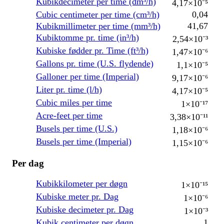
Kubikdecimeter per time (dm³/h)
4,17×10⁻⁵
Cubic centimeter per time (cm³/h)
0,04
Kubikmillimeter per time (mm³/h)
41,67
Kubiktomme pr. time (in³/h)
2,54×10⁻³
Kubiske fødder pr. Time (ft³/h)
1,47×10⁻⁶
Gallons pr. time (U.S. flydende)
1,1×10⁻⁵
Galloner per time (Imperial)
9,17×10⁻⁶
Liter pr. time (l/h)
4,17×10⁻⁵
Cubic miles per time
1×10⁻¹⁷
Acre-feet per time
3,38×10⁻¹¹
Busels per time (U.S.)
1,18×10⁻⁶
Busels per time (Imperial)
1,15×10⁻⁶
Per dag
Kubikkilometer per døgn
1×10⁻¹⁵
Kubiske meter pr. Dag
1×10⁻⁶
Kubiske decimeter pr. Dag
1×10⁻³
Kubik centimeter per døgn
1