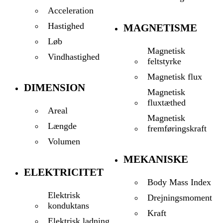
Acceleration
Hastighed
MAGNETISME
Løb
Magnetisk
Vindhastighed
feltstyrke
Magnetisk flux
DIMENSION
Magnetisk
fluxtæthed
Areal
Magnetisk
Længde
fremføringskraft
Volumen
MEKANISKE
ELEKTRICITET
Body Mass Index
Elektrisk
Drejningsmoment
konduktans
Kraft
Elektrisk ladning