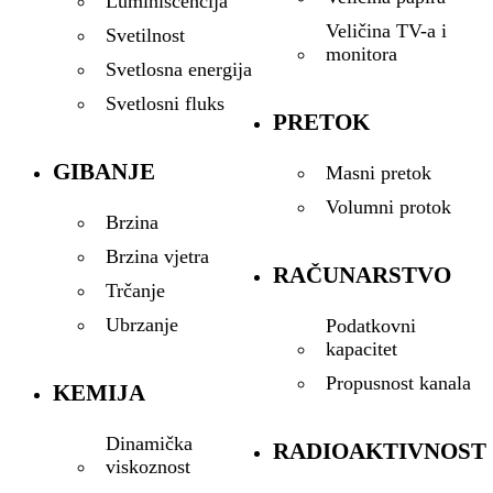
Luminiscencija
Veličina TV-a i
Svetilnost
monitora
Svetlosna energija
Svetlosni fluks
PRETOK
GIBANJE
Masni pretok
Volumni protok
Brzina
Brzina vjetra
RAČUNARSTVO
Trčanje
Ubrzanje
Podatkovni
kapacitet
Propusnost kanala
KEMIJA
Dinamička
RADIOAKTIVNOST
viskoznost