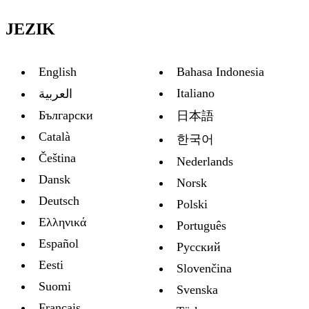
JEZIK
English
Bahasa Indonesia
Italiano
العربية
Български
日本語
Català
한국어
Čeština
Nederlands
Dansk
Norsk
Deutsch
Polski
Ελληνικά
Português
Español
Русский
Eesti
Slovenčina
Suomi
Svenska
Français