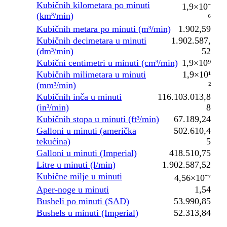
Kubičnih kilometara po minuti
1,9×10⁻
(km³/min)
⁶
Kubičnih metara po minuti (m³/min)
1.902,59
Kubičnih decimetara u minuti
1.902.587,
(dm³/min)
52
Kubični centimetri u minuti (cm³/min)
1,9×10⁹
Kubičnih milimetara u minuti
1,9×10¹
(mm³/min)
²
Kubičnih inča u minuti
116.103.013,8
(in³/min)
8
Kubičnih stopa u minuti (ft³/min)
67.189,24
Galloni u minuti (američka
502.610,4
tekućina)
5
Galloni u minuti (Imperial)
418.510,75
Litre u minuti (l/min)
1.902.587,52
Kubične milje u minuti
4,56×10⁻⁷
Aper-noge u minuti
1,54
Busheli po minuti (SAD)
53.990,85
Bushels u minuti (Imperial)
52.313,84