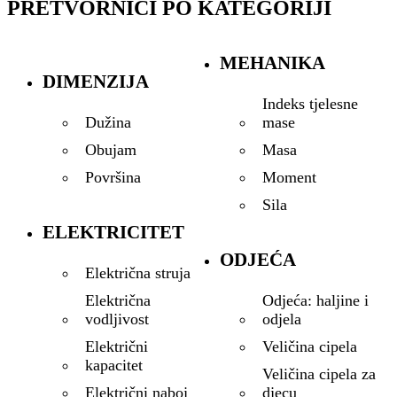
PRETVORNICI PO KATEGORIJI
MEHANIKA
DIMENZIJA
Indeks tjelesne
mase
Dužina
Masa
Obujam
Moment
Površina
Sila
ELEKTRICITET
ODJEĆA
Električna struja
Odjeća: haljine i
Električna
odjela
vodljivost
Veličina cipela
Električni
kapacitet
Veličina cipela za
djecu
Električni naboj