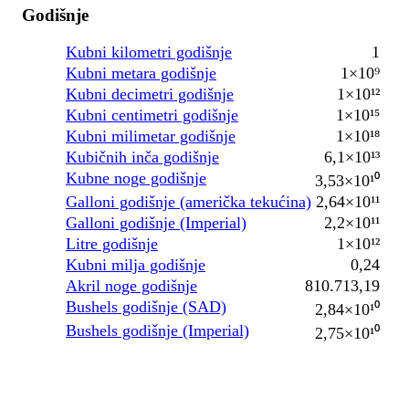
Godišnje
Kubni kilometri godišnje
1
Kubni metara godišnje
1×10⁹
Kubni decimetri godišnje
1×10¹²
Kubni centimetri godišnje
1×10¹⁵
Kubni milimetar godišnje
1×10¹⁸
Kubičnih inča godišnje
6,1×10¹³
Kubne noge godišnje
3,53×10¹⁰
Galloni godišnje (američka tekućina)
2,64×10¹¹
Galloni godišnje (Imperial)
2,2×10¹¹
Litre godišnje
1×10¹²
Kubni milja godišnje
0,24
Akril noge godišnje
810.713,19
Bushels godišnje (SAD)
2,84×10¹⁰
Bushels godišnje (Imperial)
2,75×10¹⁰