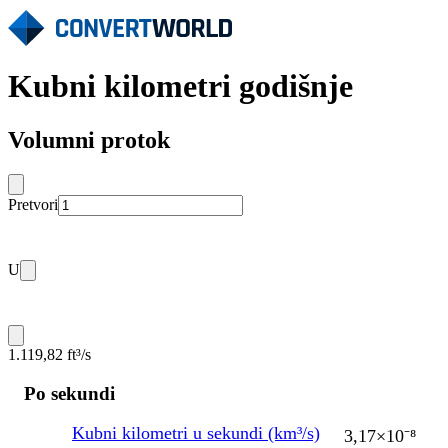
Kubni kilometri godišnje
Volumni protok
Pretvori
U
1.119,82 ft³/s
Po sekundi
Kubni kilometri u sekundi (km³/s)
3,17×10⁻⁸