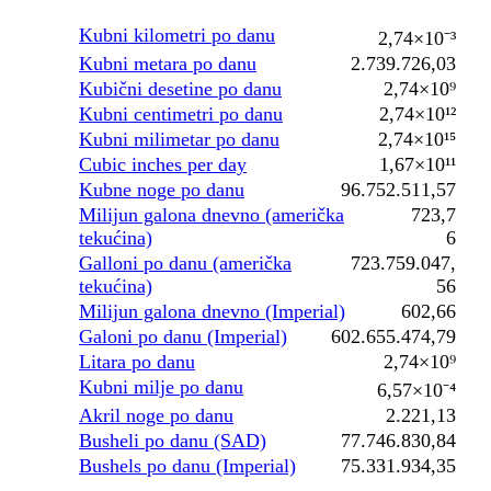
Kubni kilometri po danu
2,74×10⁻³
Kubni metara po danu
2.739.726,03
Kubični desetine po danu
2,74×10⁹
Kubni centimetri po danu
2,74×10¹²
Kubni milimetar po danu
2,74×10¹⁵
Cubic inches per day
1,67×10¹¹
Kubne noge po danu
96.752.511,57
Milijun galona dnevno (američka
723,7
tekućina)
6
Galloni po danu (američka
723.759.047,
tekućina)
56
Milijun galona dnevno (Imperial)
602,66
Galoni po danu (Imperial)
602.655.474,79
Litara po danu
2,74×10⁹
Kubni milje po danu
6,57×10⁻⁴
Akril noge po danu
2.221,13
Busheli po danu (SAD)
77.746.830,84
Bushels po danu (Imperial)
75.331.934,35