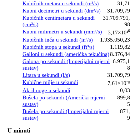
Kubičnih metara u sekundi (m³/s)
31,71
Kubni decimetri u sekundi (dm³/s)
31.709,79
Kubičnih centimetara u sekundi
31.709.791,
(cm³/s)
98
Kubni milimetri u sekundi (mm³/s)
3,17×10¹⁰
Kubičnih inča u sekundi (in³/s)
1.935.050,23
Kubičnih stopa u sekundi (ft³/s)
1.119,82
Galloni u sekundi (američka tekućina)
8.376,84
Galona po sekundi (Imperijalni mjerni
6.975,1
sustav)
8
Litara u sekundi (l/s)
31.709,79
Kubične milje u sekundi
7,61×10⁻⁹
Akril noge u sekundi
0,03
Bušela po sekundi (Američki mjerni
899,8
sustav)
5
Bušela po sekundi (Imperijalni mjerni
871,
sustav)
9
U minuti