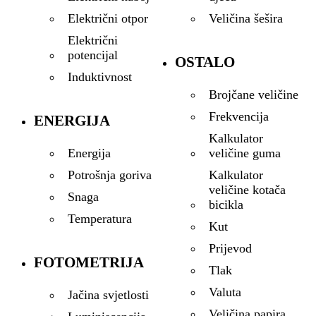
Veličina šešira
Električni otpor
Električni
potencijal
OSTALO
Induktivnost
Brojčane veličine
Frekvencija
ENERGIJA
Kalkulator
veličine guma
Energija
Kalkulator
Potrošnja goriva
veličine kotača
Snaga
bicikla
Temperatura
Kut
Prijevod
FOTOMETRIJA
Tlak
Valuta
Jačina svjetlosti
Veličina papira