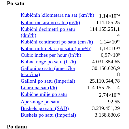
Po satu
Kubičnih kilometara na sat (km³/h)
1,14×10⁻⁴
Kubni metara po satu (m³/h)
114.155,25
Kubični decimetri po satu
114.155.251,1
(dm³/h)
4
Kubični centimetri po satu (cm³/h)
1,14×10¹¹
Kubni milimetari po satu (mm³/h)
1,14×10¹⁴
Cubic inches per hour (in³/h)
6,97×10⁹
Kubne noge po satu (ft³/h)
4.031.354,65
Galloni po satu (američka
30.156.626,9
tekućina)
8
Galloni po satu (Imperial)
25.110.644,78
Litara na sat (l/h)
114.155.251,14
Kubične milje po satu
2,74×10⁻⁵
Aper-noge po satu
92,55
Bushels po satu (SAD)
3.239.451,29
Bushels po satu (Imperial)
3.138.830,6
Po danu