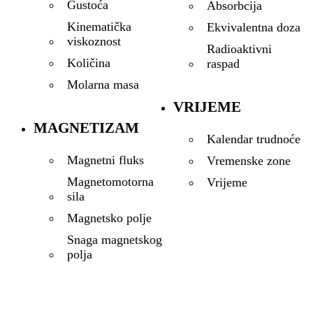
Gustoća
Absorbcija
Kinematička
Ekvivalentna doza
viskoznost
Radioaktivni
Količina
raspad
Molarna masa
VRIJEME
MAGNETIZAM
Kalendar trudnoće
Magnetni fluks
Vremenske zone
Magnetomotorna
Vrijeme
sila
Magnetsko polje
Snaga magnetskog
polja