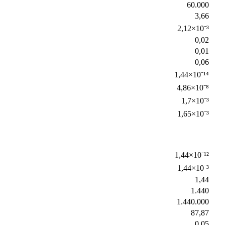
60.000
3,66
2,12×10⁻³
0,02
0,01
0,06
1,44×10⁻¹⁴
4,86×10⁻⁸
1,7×10⁻³
1,65×10⁻³
1,44×10⁻¹²
1,44×10⁻³
1,44
1.440
1.440.000
87,87
0,05