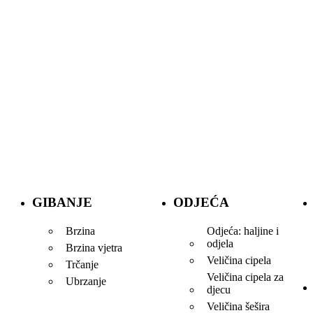
GIBANJE
ODJEĆA
Brzina
Odjeća: haljine i
odjela
Brzina vjetra
Veličina cipela
Trčanje
Veličina cipela za
Ubrzanje
djecu
Veličina šešira