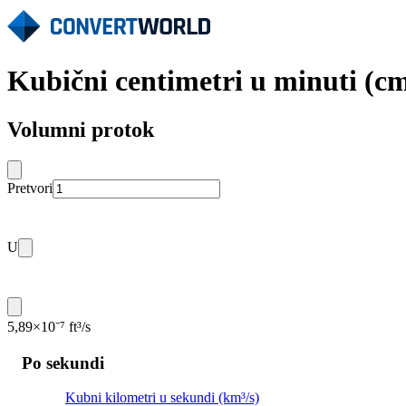
Kubični centimetri u minuti (c
Volumni protok
Pretvori
U
5,89×10⁻⁷ ft³/s
Po sekundi
Kubni kilometri u sekundi (km³/s)