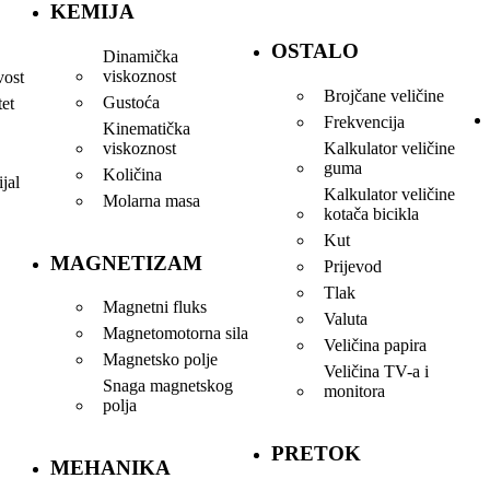
KEMIJA
OSTALO
Dinamička
viskoznost
vost
Brojčane veličine
Gustoća
tet
Frekvencija
Kinematička
viskoznost
Kalkulator veličine
guma
Količina
jal
Kalkulator veličine
Molarna masa
kotača bicikla
Kut
MAGNETIZAM
Prijevod
Tlak
Magnetni fluks
Valuta
Magnetomotorna sila
Veličina papira
Magnetsko polje
Veličina TV-a i
Snaga magnetskog
monitora
polja
PRETOK
MEHANIKA