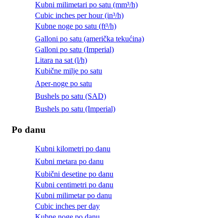
Kubni milimetari po satu (mm³/h)
Cubic inches per hour (in³/h)
Kubne noge po satu (ft³/h)
Galloni po satu (američka tekućina)
Galloni po satu (Imperial)
Litara na sat (l/h)
Kubične milje po satu
Aper-noge po satu
Bushels po satu (SAD)
Bushels po satu (Imperial)
Po danu
Kubni kilometri po danu
Kubni metara po danu
Kubični desetine po danu
Kubni centimetri po danu
Kubni milimetar po danu
Cubic inches per day
Kubne noge po danu