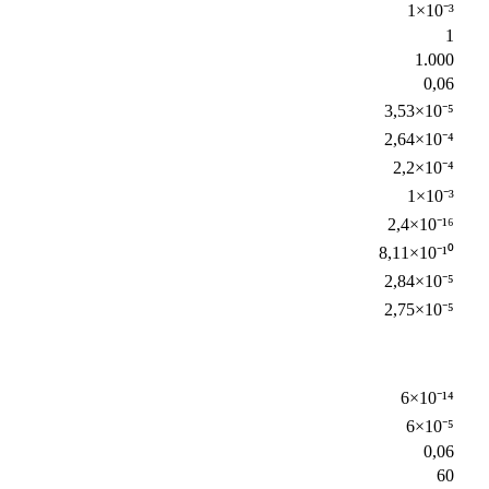
1×10⁻³
1
1.000
0,06
3,53×10⁻⁵
2,64×10⁻⁴
2,2×10⁻⁴
1×10⁻³
2,4×10⁻¹⁶
8,11×10⁻¹⁰
2,84×10⁻⁵
2,75×10⁻⁵
6×10⁻¹⁴
6×10⁻⁵
0,06
60