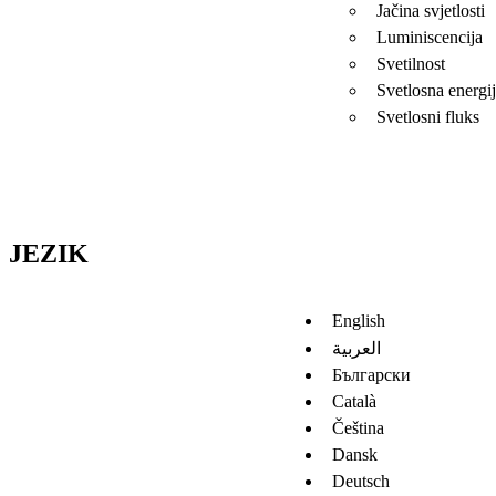
Jačina svjetlosti
Luminiscencija
Svetilnost
Svetlosna energi
Svetlosni fluks
JEZIK
English
العربية
Български
Català
Čeština
Dansk
Deutsch