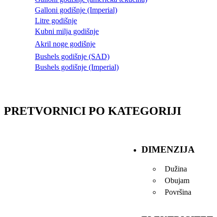
Galloni godišnje (Imperial)
Litre godišnje
Kubni milja godišnje
Akril noge godišnje
Bushels godišnje (SAD)
Bushels godišnje (Imperial)
PRETVORNICI PO KATEGORIJI
DIMENZIJA
Dužina
Obujam
Površina