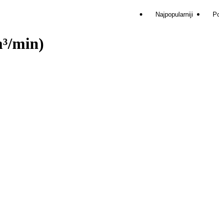
Najpopularniji
Po
m³/min)