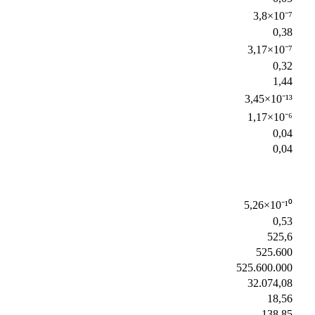
3,8×10⁻⁷
0,38
3,17×10⁻⁷
0,32
1,44
3,45×10⁻¹³
1,17×10⁻⁶
0,04
0,04
5,26×10⁻¹⁰
0,53
525,6
525.600
525.600.000
32.074,08
18,56
138,85