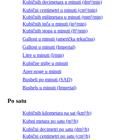
Kubičnih decimetara u minuti (dm³/min)
Kubični centimetri u minuti (cm³/min)
Kubičnih milimetara u minuti (mm³/min)
Kubičnih inča u minuti (in³/min)
Kubičnih stopa u minuti (ft³/min)
Galloni u minuti (američka tekućina)
Galloni u minuti (Imperial)
Litre u minuti (l/min)
Kubične milje u minuti
Aper-noge u minuti
Busheli po minuti (SAD)
Bushels u minuti (Imperial)
Po satu
Kubičnih kilometara na sat (km³/h)
Kubni metara po satu (m³/h)
Kubični decimetri po satu (dm³/h)
Kubični centimetri po satu (cm³/h)