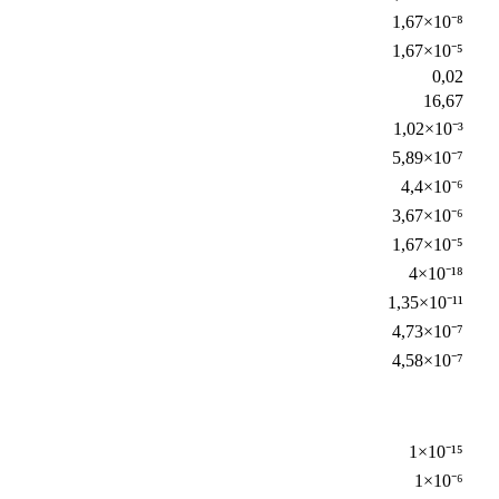
1,67×10⁻⁸
1,67×10⁻⁵
0,02
16,67
1,02×10⁻³
5,89×10⁻⁷
4,4×10⁻⁶
3,67×10⁻⁶
1,67×10⁻⁵
4×10⁻¹⁸
1,35×10⁻¹¹
4,73×10⁻⁷
4,58×10⁻⁷
1×10⁻¹⁵
1×10⁻⁶