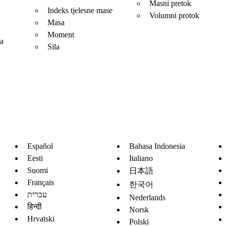
Masni pretok
Indeks tjelesne mase
Volumni protok
Masa
Moment
ja
Sila
Español
Bahasa Indonesia
Eesti
Italiano
Suomi
日本語
Français
한국어
עברית
Nederlands
हिन्दी
Norsk
Hrvatski
Polski