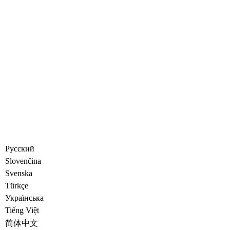
Русский
Slovenčina
Svenska
Türkçe
Украïнська
Tiếng Việt
简体中文