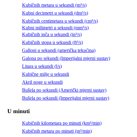
Kubičnih metara u sekundi (m³/s)
Kubni decimetri u sekundi (dm³/s)
Kubičnih centimetara u sekundi (cm³/s)
Kubni milimetri u sekundi (mm³/s)
Kubičnih inča u sekundi (in³/s)
Kubičnih stopa u sekundi (ft³/s)
Galloni u sekundi (američka tekućina)
Galona po sekundi (Imperijalni mjerni sustav)
Litara u sekundi (l/s)
Kubične milje u sekundi
Akril noge u sekundi
Bušela po sekundi (Američki mjerni sustav)
Bušela po sekundi (Imperijalni mjerni sustav)
U minuti
Kubičnih kilometara po minuti (km³/min)
Kubičnih metara po minuti (m³/min)