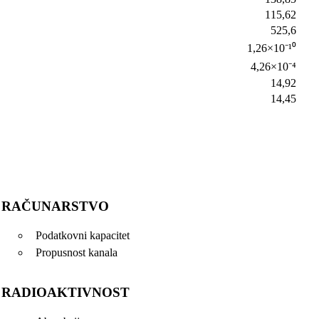
115,62
525,6
1,26×10⁻¹⁰
4,26×10⁻⁴
14,92
14,45
RAČUNARSTVO
Podatkovni kapacitet
Propusnost kanala
RADIOAKTIVNOST