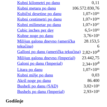
Kubni kilometri po danu
0,11
Kubni metara po danu
106.572.830,76
Kubični desetine po danu
1,07×10¹¹
Kubni centimetri po danu
1,07×10¹⁴
Kubni milimetar po danu
1,07×10¹⁷
Cubic inches per day
6,5×10¹²
Kubne noge po danu
3,76×10⁹
Milijun galona dnevno (američka
28.153,5
tekućina)
6
Galloni po danu (američka tekućina)
2,82×10¹⁰
Milijun galona dnevno (Imperial)
23.442,75
Galoni po danu (Imperial)
2,34×10¹⁰
Litara po danu
1,07×10¹¹
Kubni milje po danu
0,03
Akril noge po danu
86.400
Busheli po danu (SAD)
3,02×10⁹
Bushels po danu (Imperial)
2,93×10⁹
Godišnje