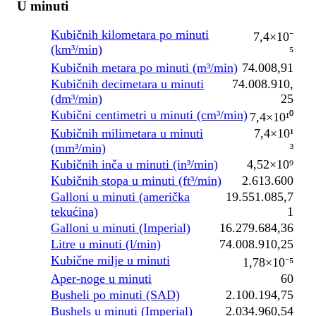
U minuti
Kubičnih kilometara po minuti
7,4×10⁻
(km³/min)
⁵
Kubičnih metara po minuti (m³/min)
74.008,91
Kubičnih decimetara u minuti
74.008.910,
(dm³/min)
25
Kubični centimetri u minuti (cm³/min)
7,4×10¹⁰
Kubičnih milimetara u minuti
7,4×10¹
(mm³/min)
³
Kubičnih inča u minuti (in³/min)
4,52×10⁹
Kubičnih stopa u minuti (ft³/min)
2.613.600
Galloni u minuti (američka
19.551.085,7
tekućina)
1
Galloni u minuti (Imperial)
16.279.684,36
Litre u minuti (l/min)
74.008.910,25
Kubične milje u minuti
1,78×10⁻⁵
Aper-noge u minuti
60
Busheli po minuti (SAD)
2.100.194,75
Bushels u minuti (Imperial)
2.034.960,54