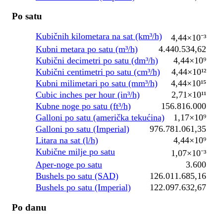
Po satu
Kubičnih kilometara na sat (km³/h)
4,44×10⁻³
Kubni metara po satu (m³/h)
4.440.534,62
Kubični decimetri po satu (dm³/h)
4,44×10⁹
Kubični centimetri po satu (cm³/h)
4,44×10¹²
Kubni milimetari po satu (mm³/h)
4,44×10¹⁵
Cubic inches per hour (in³/h)
2,71×10¹¹
Kubne noge po satu (ft³/h)
156.816.000
Galloni po satu (američka tekućina)
1,17×10⁹
Galloni po satu (Imperial)
976.781.061,35
Litara na sat (l/h)
4,44×10⁹
Kubične milje po satu
1,07×10⁻³
Aper-noge po satu
3.600
Bushels po satu (SAD)
126.011.685,16
Bushels po satu (Imperial)
122.097.632,67
Po danu