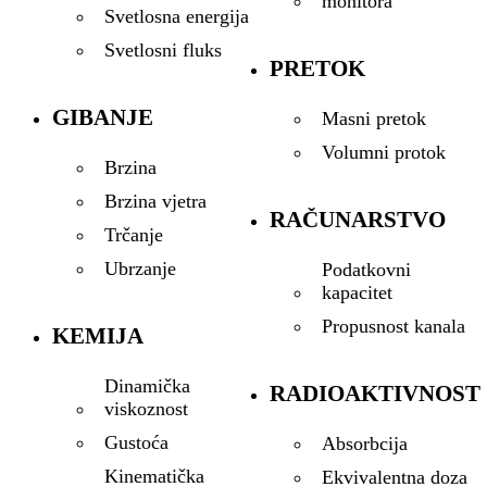
monitora
Svetlosna energija
Svetlosni fluks
PRETOK
GIBANJE
Masni pretok
Volumni protok
Brzina
Brzina vjetra
RAČUNARSTVO
Trčanje
Ubrzanje
Podatkovni
kapacitet
Propusnost kanala
KEMIJA
Dinamička
RADIOAKTIVNOST
viskoznost
Gustoća
Absorbcija
Kinematička
Ekvivalentna doza