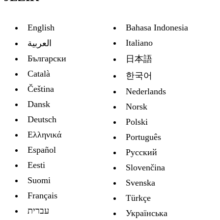
English
Bahasa Indonesia
Italiano
العربية
Български
日本語
Català
한국어
Čeština
Nederlands
Dansk
Norsk
Deutsch
Polski
Ελληνικά
Português
Español
Русский
Eesti
Slovenčina
Suomi
Svenska
Français
Türkçe
עברית
Украïнська