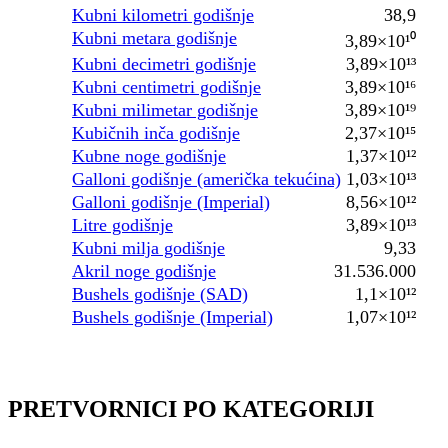
Kubni kilometri godišnje
38,9
Kubni metara godišnje
3,89×10¹⁰
Kubni decimetri godišnje
3,89×10¹³
Kubni centimetri godišnje
3,89×10¹⁶
Kubni milimetar godišnje
3,89×10¹⁹
Kubičnih inča godišnje
2,37×10¹⁵
Kubne noge godišnje
1,37×10¹²
Galloni godišnje (američka tekućina)
1,03×10¹³
Galloni godišnje (Imperial)
8,56×10¹²
Litre godišnje
3,89×10¹³
Kubni milja godišnje
9,33
Akril noge godišnje
31.536.000
Bushels godišnje (SAD)
1,1×10¹²
Bushels godišnje (Imperial)
1,07×10¹²
PRETVORNICI PO KATEGORIJI