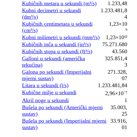
Kubičnih metara u sekundi (m³/s)
1.233,48
Kubni decimetri u sekundi
1.233.481,8
(dm³/s)
4
Kubičnih centimetara u sekundi
1,23×10
(cm³/s)
⁹
Kubni milimetri u sekundi (mm³/s)
1,23×10¹²
Kubičnih inča u sekundi (in³/s)
75.271.680
Kubičnih stopa u sekundi (ft³/s)
43.560
Galloni u sekundi (američka
325.851,4
tekućina)
3
Galona po sekundi (Imperijalni
271.328,
mjerni sustav)
07
Litara u sekundi (l/s)
1.233.481,84
Kubične milje u sekundi
2,96×10⁻⁷
Akril noge u sekundi
1
Bušela po sekundi (Američki mjerni
35.003,
sustav)
25
Bušela po sekundi (Imperijalni mjerni
33.916,
sustav)
01