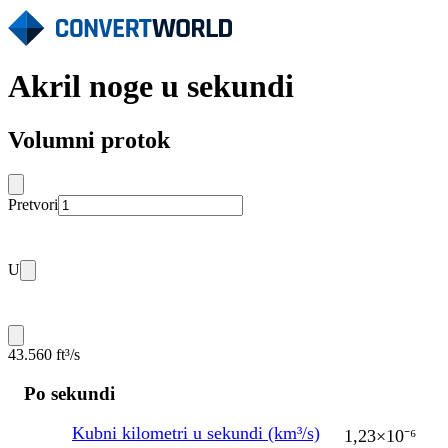
Akril noge u sekundi
Volumni protok
Pretvori
U
43.560 ft³/s
Po sekundi
Kubni kilometri u sekundi (km³/s)
1,23×10⁻⁶