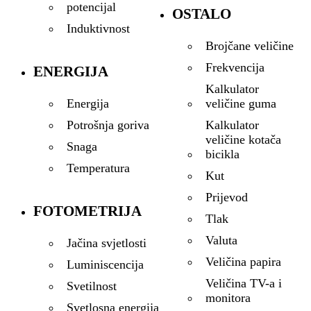
potencijal
OSTALO
Induktivnost
Brojčane veličine
Frekvencija
ENERGIJA
Kalkulator
veličine guma
Energija
Kalkulator
Potrošnja goriva
veličine kotača
Snaga
bicikla
Temperatura
Kut
Prijevod
FOTOMETRIJA
Tlak
Valuta
Jačina svjetlosti
Veličina papira
Luminiscencija
Veličina TV-a i
Svetilnost
monitora
Svetlosna energija