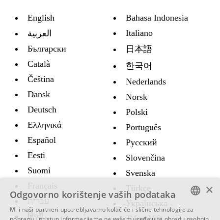
English
Bahasa Indonesia
Italiano
العربية
Български
日本語
Català
한국어
Čeština
Nederlands
Dansk
Norsk
Deutsch
Polski
Ελληνικά
Português
Español
Русский
Eesti
Slovenčina
Suomi
Svenska
Français
×
Türkçe
Odgovorno korištenje vaših podataka
עברית
Украïнська
Mi i naši partneri upotrebljavamo kolačiće i slične tehnologije za
हिन्दी
ENGLISH
Tiếng Việt
pohranu i pristup informacijama na vašem uređaju te obradu osobnih