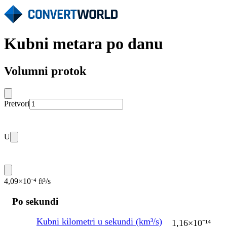
Kubni metara po danu
Volumni protok
Pretvori
U
4,09×10⁻⁴ ft³/s
Po sekundi
Kubni kilometri u sekundi (km³/s)
1,16×10⁻¹⁴