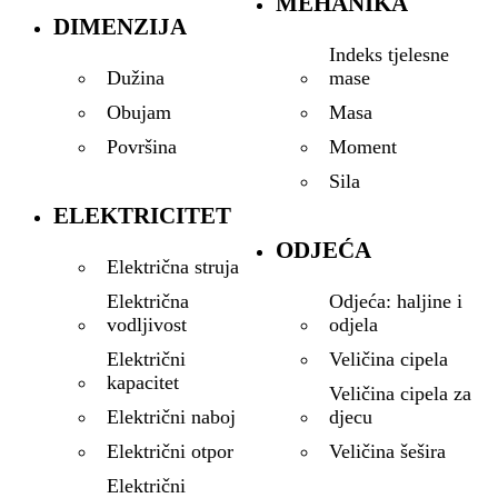
MEHANIKA
DIMENZIJA
Indeks tjelesne
mase
Dužina
Masa
Obujam
Moment
Površina
Sila
ELEKTRICITET
ODJEĆA
Električna struja
Odjeća: haljine i
Električna
odjela
vodljivost
Veličina cipela
Električni
kapacitet
Veličina cipela za
djecu
Električni naboj
Veličina šešira
Električni otpor
Električni