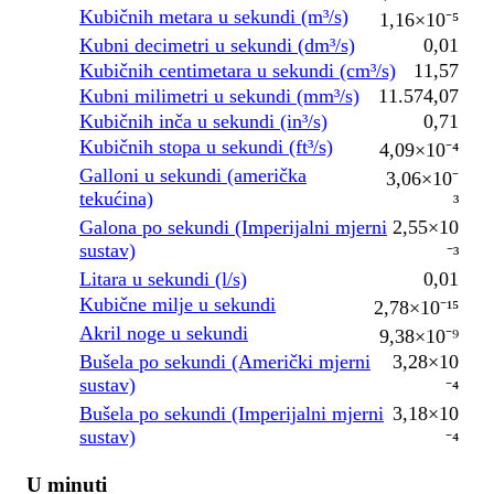
Kubičnih metara u sekundi (m³/s)
1,16×10⁻⁵
Kubni decimetri u sekundi (dm³/s)
0,01
Kubičnih centimetara u sekundi (cm³/s)
11,57
Kubni milimetri u sekundi (mm³/s)
11.574,07
Kubičnih inča u sekundi (in³/s)
0,71
Kubičnih stopa u sekundi (ft³/s)
4,09×10⁻⁴
Galloni u sekundi (američka
3,06×10⁻
tekućina)
³
Galona po sekundi (Imperijalni mjerni
2,55×10
sustav)
⁻³
Litara u sekundi (l/s)
0,01
Kubične milje u sekundi
2,78×10⁻¹⁵
Akril noge u sekundi
9,38×10⁻⁹
Bušela po sekundi (Američki mjerni
3,28×10
sustav)
⁻⁴
Bušela po sekundi (Imperijalni mjerni
3,18×10
sustav)
⁻⁴
U minuti