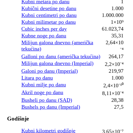
Kubni metara po danu
1
Kubični desetine po danu
1.000
Kubni centimetri po danu
1.000.000
Kubni milimetar po danu
1×10⁹
Cubic inches per day
61.023,74
Kubne noge po danu
35,31
Milijun galona dnevno (američka
2,64×10
tekućina)
⁻⁴
Galloni po danu (američka tekućina)
264,17
Milijun galona dnevno (Imperial)
2,2×10⁻⁴
Galoni po danu (Imperial)
219,97
Litara po danu
1.000
Kubni milje po danu
2,4×10⁻¹⁰
Akril noge po danu
8,11×10⁻⁴
Busheli po danu (SAD)
28,38
Bushels po danu (Imperial)
27,5
Godišnje
Kubni kilometri godišnje
3,65×10⁻⁷