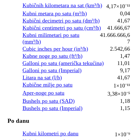
Kubičnih kilometara na sat (km³/h)
4,17×10⁻¹¹
Kubni metara po satu (m³/h)
0,04
Kubični decimetri po satu (dm³/h)
41,67
Kubični centimetri po satu (cm³/h)
41.666,67
Kubni milimetari po satu
41.666.666,6
(mm³/h)
7
Cubic inches per hour (in³/h)
2.542,66
Kubne noge po satu (ft³/h)
1,47
Galloni po satu (američka tekućina)
11,01
Galloni po satu (Imperial)
9,17
Litara na sat (l/h)
41,67
Kubične milje po satu
1×10⁻¹¹
Aper-noge po satu
3,38×10⁻⁵
Bushels po satu (SAD)
1,18
Bushels po satu (Imperial)
1,15
Po danu
Kubni kilometri po danu
1×10⁻⁹