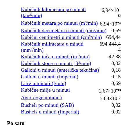
Kubičnih kilometara po minuti
6,94×10⁻
(km³/min)
¹³
Kubičnih metara po minuti (m³/min)
6,94×10⁻⁴
Kubičnih decimetara u minuti (dm³/min)
0,69
Kubični centimetri u minuti (cm³/min)
694,44
Kubičnih milimetara u minuti
694.444,4
(mm³/min)
4
Kubičnih inča u minuti (in³/min)
42,38
Kubičnih stopa u minuti (ft³/min)
0,02
Galloni u minuti (američka tekućina)
0,18
Galloni u minuti (Imperial)
0,15
Litre u minuti (l/min)
0,69
Kubične milje u minuti
1,67×10⁻¹³
Aper-noge u minuti
5,63×10⁻⁷
Busheli po minuti (SAD)
0,02
Bushels u minuti (Imperial)
0,02
Po satu