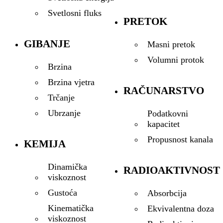
Svetlosni fluks
PRETOK
GIBANJE
Masni pretok
Volumni protok
Brzina
Brzina vjetra
RAČUNARSTVO
Trčanje
Ubrzanje
Podatkovni
kapacitet
Propusnost kanala
KEMIJA
Dinamička
RADIOAKTIVNOST
viskoznost
Gustoća
Absorbcija
Kinematička
Ekvivalentna doza
viskoznost