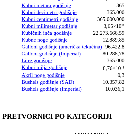
Kubni metara godišnje
365
Kubni decimetri godišnje
365.000
Kubni centimetri godišnje
365.000.000
Kubni milimetar godišnje
3,65×10¹¹
Kubičnih inča godišnje
22.273.666,59
Kubne noge godišnje
12.889,85
Galloni godišnje (američka tekućina)
96.422,8
Galloni godišnje (Imperial)
80.288,78
Litre godišnje
365.000
Kubni milja godišnje
8,76×10⁻⁸
Akril noge godišnje
0,3
Bushels godišnje (SAD)
10.357,82
Bushels godišnje (Imperial)
10.036,1
PRETVORNICI PO KATEGORIJI