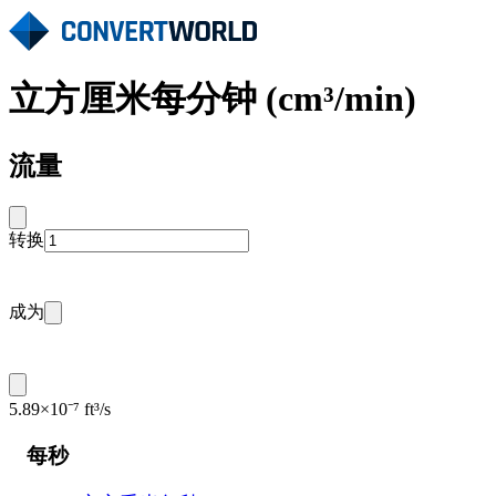
立方厘米每分钟 (cm³/min)
流量
转换
成为
5.89×10⁻⁷ ft³/s
每秒