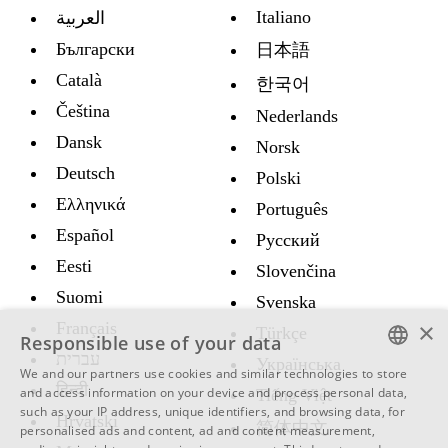
Italiano
العربية
Български
日本語
Català
한국어
Čeština
Nederlands
Dansk
Norsk
Deutsch
Polski
Ελληνικά
Português
Español
Русский
Eesti
Slovenčina
Suomi
Svenska
×
Français
Türkçe
Responsible use of your data
עברית
Украïнська
We and our partners use cookies and similar technologies to store
ENGLISH
हिन्दी
and access information on your device and process personal data,
Tiếng Việt
such as your IP address, unique identifiers, and browsing data, for
Hrvatski
SWEDISH
简体中文
personalised ads and content, ad and content measurement,