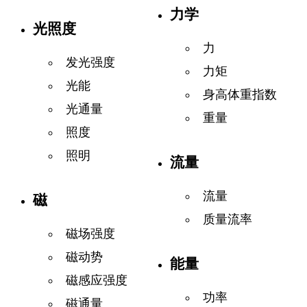
力学
光照度
力
发光强度
力矩
光能
身高体重指数
光通量
重量
照度
照明
流量
流量
磁
质量流率
磁场强度
磁动势
能量
磁感应强度
功率
磁通量