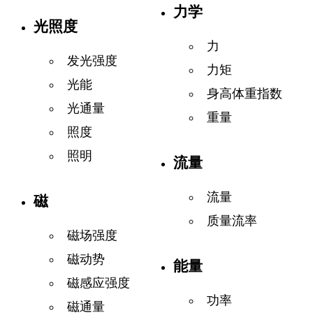
力学
光照度
力
发光强度
力矩
光能
身高体重指数
光通量
重量
照度
照明
流量
流量
磁
质量流率
磁场强度
磁动势
能量
磁感应强度
功率
磁通量