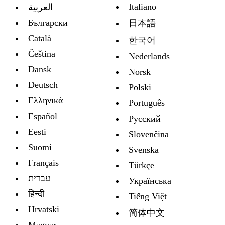
Italiano
العربية
Български
日本語
Català
한국어
Čeština
Nederlands
Dansk
Norsk
Deutsch
Polski
Ελληνικά
Português
Español
Русский
Eesti
Slovenčina
Suomi
Svenska
Français
Türkçe
עברית
Украïнська
हिन्दी
Tiếng Việt
Hrvatski
简体中文