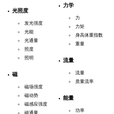
力学
光照度
力
发光强度
力矩
光能
身高体重指数
光通量
重量
照度
照明
流量
流量
磁
质量流率
磁场强度
磁动势
能量
磁感应强度
功率
磁通量