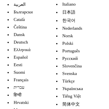
Italiano
العربية
Български
日本語
Català
한국어
Čeština
Nederlands
Dansk
Norsk
Deutsch
Polski
Ελληνικά
Português
Español
Русский
Eesti
Slovenčina
Suomi
Svenska
Français
Türkçe
עברית
Украïнська
हिन्दी
Tiếng Việt
Hrvatski
简体中文