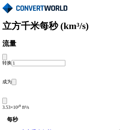
立方千米每秒 (km³/s)
流量
转换
成为
3.53×10¹⁰ ft³/s
每秒