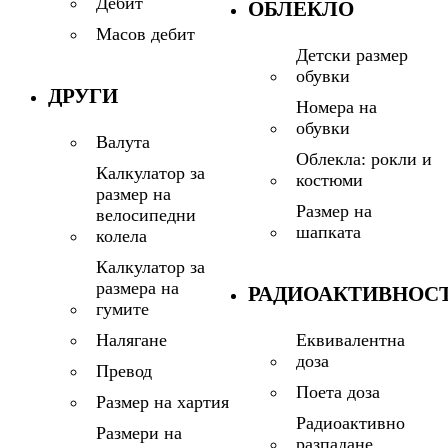
Дебит
ОБЛЕКЛО
Масов дебит
Детски размер
обувки
ДРУГИ
Номера на
обувки
Валута
Облекла: рокли и
Калкулатор за
костюми
размер на
Размер на
велосипедни
шапката
колела
Калкулатор за
размера на
РАДИОАКТИВНОС
гумите
Еквивалентна
Налягане
доза
Превод
Поета доза
Размер на хартия
Радиоактивно
Размери на
разпадане