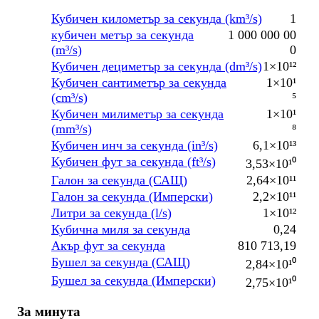
Кубичен километър за секунда (km³/s)
1
кубичен метър за секунда
1 000 000 00
(m³/s)
0
Кубичен дециметър за секунда (dm³/s)
1×10¹²
Кубичен сантиметър за секунда
1×10¹
(cm³/s)
⁵
Кубичен милиметър за секунда
1×10¹
(mm³/s)
⁸
Кубичен инч за секунда (in³/s)
6,1×10¹³
Кубичен фут за секунда (ft³/s)
3,53×10¹⁰
Галон за секунда (САЩ)
2,64×10¹¹
Галон за секунда (Имперски)
2,2×10¹¹
Литри за секунда (l/s)
1×10¹²
Кубична миля за секунда
0,24
Акър фут за секунда
810 713,19
Бушел за секунда (САЩ)
2,84×10¹⁰
Бушел за секунда (Имперски)
2,75×10¹⁰
За минута