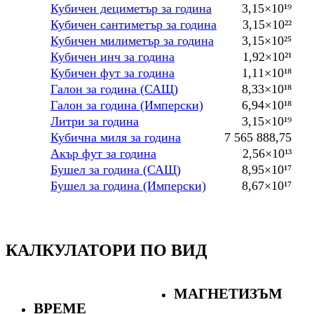
Кубичен дециметър за година
3,15×10¹⁹
Кубичен сантиметър за година
3,15×10²²
Кубичен милиметър за година
3,15×10²⁵
Кубичен инч за година
1,92×10²¹
Кубичен фут за година
1,11×10¹⁸
Галон за година (САЩ)
8,33×10¹⁸
Галон за година (Имперски)
6,94×10¹⁸
Литри за година
3,15×10¹⁹
Кубична миля за година
7 565 888,75
Акър фут за година
2,56×10¹³
Бушел за година (САЩ)
8,95×10¹⁷
Бушел за година (Имперски)
8,67×10¹⁷
КАЛКУЛАТОРИ ПО ВИД
МАГНЕТИЗЪМ
ВРЕМЕ