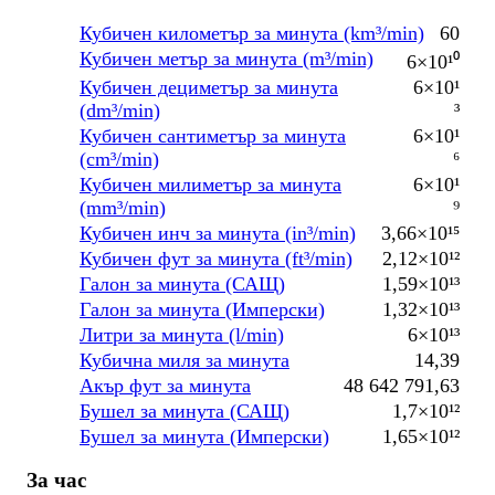
Кубичен километър за минута (km³/min)
60
Кубичен метър за минута (m³/min)
6×10¹⁰
Кубичен дециметър за минута
6×10¹
(dm³/min)
³
Кубичен сантиметър за минута
6×10¹
(cm³/min)
⁶
Кубичен милиметър за минута
6×10¹
(mm³/min)
⁹
Кубичен инч за минута (in³/min)
3,66×10¹⁵
Кубичен фут за минута (ft³/min)
2,12×10¹²
Галон за минута (САЩ)
1,59×10¹³
Галон за минута (Имперски)
1,32×10¹³
Литри за минута (l/min)
6×10¹³
Кубична миля за минута
14,39
Акър фут за минута
48 642 791,63
Бушел за минута (САЩ)
1,7×10¹²
Бушел за минута (Имперски)
1,65×10¹²
За час