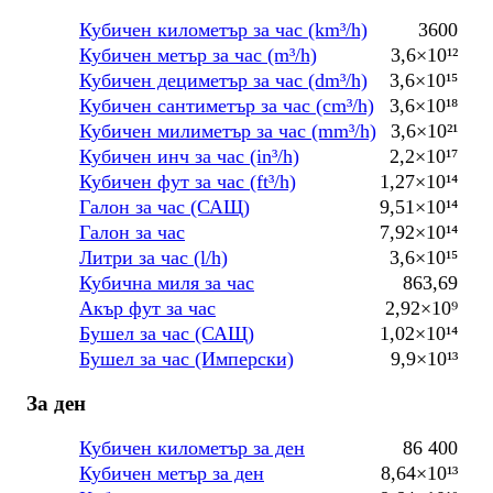
Кубичен километър за час (km³/h)
3600
Кубичен метър за час (m³/h)
3,6×10¹²
Кубичен дециметър за час (dm³/h)
3,6×10¹⁵
Кубичен сантиметър за час (cm³/h)
3,6×10¹⁸
Кубичен милиметър за час (mm³/h)
3,6×10²¹
Кубичен инч за час (in³/h)
2,2×10¹⁷
Кубичен фут за час (ft³/h)
1,27×10¹⁴
Галон за час (САЩ)
9,51×10¹⁴
Галон за час
7,92×10¹⁴
Литри за час (l/h)
3,6×10¹⁵
Кубична миля за час
863,69
Акър фут за час
2,92×10⁹
Бушел за час (САЩ)
1,02×10¹⁴
Бушел за час (Имперски)
9,9×10¹³
За ден
Кубичен километър за ден
86 400
Кубичен метър за ден
8,64×10¹³