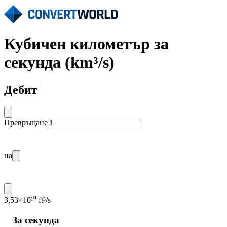
Кубичен километър за
секунда (km³/s)
Дебит
Превръщане
на
3,53×10¹⁰ ft³/s
За секунда