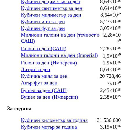
Кубичен дециметър за ден
8,64×10¹⁶
Кубичен сантиметър за ден
8,64×10¹⁹
Кубичен милиметър за ден
8,64×10²²
Кубичен инч за ден
5,27×10¹⁸
Кубичен фут за ден
3,05×10¹⁵
Милиони галони на ден (течност в
2,28×10
САЩ)
¹⁰
Галон за ден (САЩ)
2,28×10¹⁶
Милиони галони на ден (Imperial)
1,9×10¹⁰
Галон за ден (Имперски)
1,9×10¹⁶
Литри за ден
8,64×10¹⁶
Кубична миля за ден
20 728,46
Акър фут за ден
7×10¹⁰
Бушел за ден (САЩ)
2,45×10¹⁵
Бушел за ден (Имперски)
2,38×10¹⁵
За година
Кубичен километър за година
31 536 000
Кубичен метър за година
3,15×10¹⁶