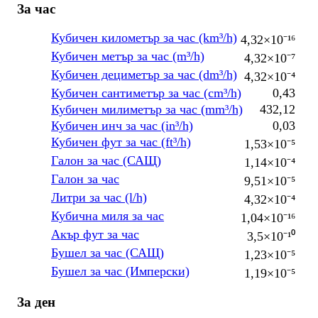
За час
Кубичен километър за час (km³/h)
4,32×10⁻¹⁶
Кубичен метър за час (m³/h)
4,32×10⁻⁷
Кубичен дециметър за час (dm³/h)
4,32×10⁻⁴
Кубичен сантиметър за час (cm³/h)
0,43
Кубичен милиметър за час (mm³/h)
432,12
Кубичен инч за час (in³/h)
0,03
Кубичен фут за час (ft³/h)
1,53×10⁻⁵
Галон за час (САЩ)
1,14×10⁻⁴
Галон за час
9,51×10⁻⁵
Литри за час (l/h)
4,32×10⁻⁴
Кубична миля за час
1,04×10⁻¹⁶
Акър фут за час
3,5×10⁻¹⁰
Бушел за час (САЩ)
1,23×10⁻⁵
Бушел за час (Имперски)
1,19×10⁻⁵
За ден