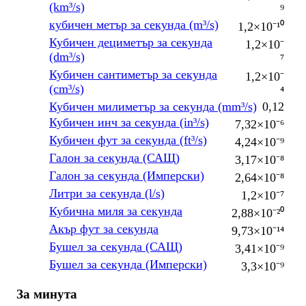
(km³/s)
⁹
кубичен метър за секунда (m³/s)
1,2×10⁻¹⁰
Кубичен дециметър за секунда
1,2×10⁻
(dm³/s)
⁷
Кубичен сантиметър за секунда
1,2×10⁻
(cm³/s)
⁴
Кубичен милиметър за секунда (mm³/s)
0,12
Кубичен инч за секунда (in³/s)
7,32×10⁻⁶
Кубичен фут за секунда (ft³/s)
4,24×10⁻⁹
Галон за секунда (САЩ)
3,17×10⁻⁸
Галон за секунда (Имперски)
2,64×10⁻⁸
Литри за секунда (l/s)
1,2×10⁻⁷
Кубична миля за секунда
2,88×10⁻²⁰
Акър фут за секунда
9,73×10⁻¹⁴
Бушел за секунда (САЩ)
3,41×10⁻⁹
Бушел за секунда (Имперски)
3,3×10⁻⁹
За минута