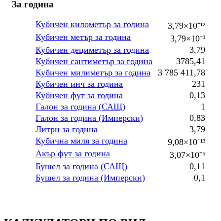
За година
Кубичен километър за година
3,79×10⁻¹²
Кубичен метър за година
3,79×10⁻³
Кубичен дециметър за година
3,79
Кубичен сантиметър за година
3785,41
Кубичен милиметър за година
3 785 411,78
Кубичен инч за година
231
Кубичен фут за година
0,13
Галон за година (САЩ)
1
Галон за година (Имперски)
0,83
Литри за година
3,79
Кубична миля за година
9,08×10⁻¹³
Акър фут за година
3,07×10⁻⁶
Бушел за година (САЩ)
0,11
Бушел за година (Имперски)
0,1