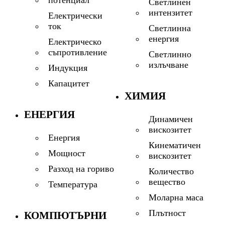
потенциал
Светлинен
интензитет
Електрически
ток
Светлинна
енергия
Електрическо
съпротивление
Светлинно
излъчване
Индукция
Капацитет
ХИМИЯ
ЕНЕРГИЯ
Динамичен
вискозитет
Енергия
Кинематичен
Мощност
вискозитет
Разход на гориво
Количество
вещество
Температура
Моларна маса
Плътност
КОМПЮТЪРНИ