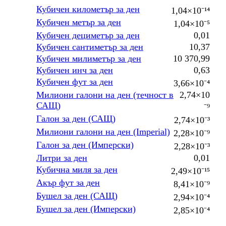
Кубичен километър за ден
1,04×10⁻¹⁴
Кубичен метър за ден
1,04×10⁻⁵
Кубичен дециметър за ден
0,01
Кубичен сантиметър за ден
10,37
Кубичен милиметър за ден
10 370,99
Кубичен инч за ден
0,63
Кубичен фут за ден
3,66×10⁻⁴
Милиони галони на ден (течност в
2,74×10
САЩ)
⁻⁹
Галон за ден (САЩ)
2,74×10⁻³
Милиони галони на ден (Imperial)
2,28×10⁻⁹
Галон за ден (Имперски)
2,28×10⁻³
Литри за ден
0,01
Кубична миля за ден
2,49×10⁻¹⁵
Акър фут за ден
8,41×10⁻⁹
Бушел за ден (САЩ)
2,94×10⁻⁴
Бушел за ден (Имперски)
2,85×10⁻⁴