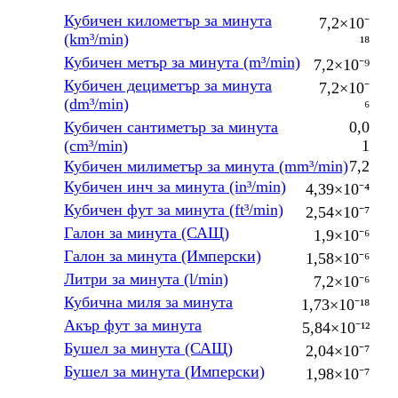
Кубичен километър за минута
7,2×10⁻
(km³/min)
¹⁸
Кубичен метър за минута (m³/min)
7,2×10⁻⁹
Кубичен дециметър за минута
7,2×10⁻
(dm³/min)
⁶
Кубичен сантиметър за минута
0,0
(cm³/min)
1
Кубичен милиметър за минута (mm³/min)
7,2
Кубичен инч за минута (in³/min)
4,39×10⁻⁴
Кубичен фут за минута (ft³/min)
2,54×10⁻⁷
Галон за минута (САЩ)
1,9×10⁻⁶
Галон за минута (Имперски)
1,58×10⁻⁶
Литри за минута (l/min)
7,2×10⁻⁶
Кубична миля за минута
1,73×10⁻¹⁸
Акър фут за минута
5,84×10⁻¹²
Бушел за минута (САЩ)
2,04×10⁻⁷
Бушел за минута (Имперски)
1,98×10⁻⁷