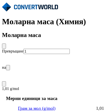
Моларна маса (Химия)
Моларна маса
Превръщане
на
1,01 g/mol
Мерни единици за маса
Грам за мол (g/mol)
1,01