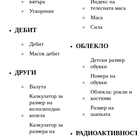
Индекс на
вятъра
телесната маса
Ускорение
Маса
Сила
ДЕБИТ
Дебит
ОБЛЕКЛО
Масов дебит
Детски размер
обувки
ДРУГИ
Номера на
обувки
Валута
Облекла: рокли и
Калкулатор за
костюми
размер на
Размер на
велосипедни
шапката
колела
Калкулатор за
размера на
РАДИОАКТИВНОС