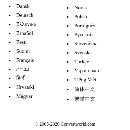
Dansk
Norsk
Deutsch
Polski
Ελληνικά
Português
Español
Русский
Eesti
Slovenčina
Suomi
Svenska
Français
Türkçe
עברית
Украïнська
हिन्दी
Tiếng Việt
Hrvatski
简体中文
Magyar
繁體中文
© 2005-2026 Convertworld.com