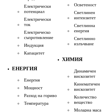
Осветеност
Електрически
потенциал
Светлинен
интензитет
Електрически
ток
Светлинна
енергия
Електрическо
съпротивление
Светлинно
излъчване
Индукция
Капацитет
ХИМИЯ
ЕНЕРГИЯ
Динамичен
вискозитет
Енергия
Кинематичен
Мощност
вискозитет
Разход на гориво
Количество
вещество
Температура
Моларна маса