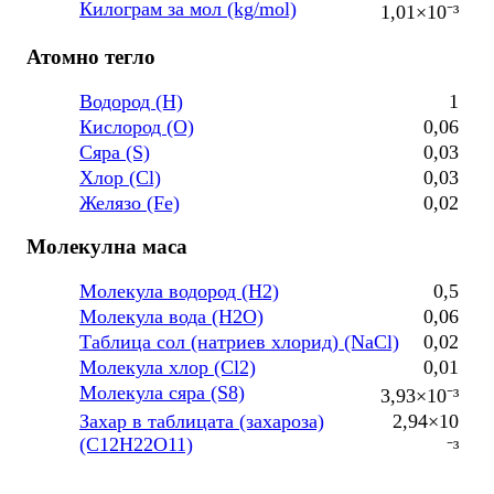
Килограм за мол (kg/mol)
1,01×10⁻³
Атомно тегло
Водород (H)
1
Кислород (O)
0,06
Сяра (S)
0,03
Хлор (Cl)
0,03
Желязо (Fe)
0,02
Молекулна маса
Молекула водород (H2)
0,5
Молекула вода (H2O)
0,06
Таблица сол (натриев хлорид) (NaCl)
0,02
Молекула хлор (Cl2)
0,01
Молекула сяра (S8)
3,93×10⁻³
Захар в таблицата (захароза)
2,94×10
(C12H22O11)
⁻³