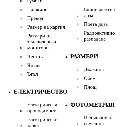
гумите
Еквивалентна
Налягане
доза
Превод
Поета доза
Размер на хартия
Радиоактивно
Размери на
разпадане
телевизори и
монитори
РАЗМЕРИ
Честота
Числа
Дължина
Ъгъл
Обем
Площ
ЕЛЕКТРИЧЕСТВО
ФОТОМЕТРИЯ
Електрическа
проводимост
Излъчване на
Електрически
светлина
заряд