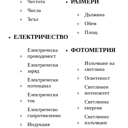
РАЗМЕРИ
Честота
Числа
Дължина
Ъгъл
Обем
Площ
ЕЛЕКТРИЧЕСТВО
ФОТОМЕТРИЯ
Електрическа
проводимост
Излъчване на
Електрически
светлина
заряд
Осветеност
Електрически
потенциал
Светлинен
интензитет
Електрически
ток
Светлинна
енергия
Електрическо
съпротивление
Светлинно
излъчване
Индукция