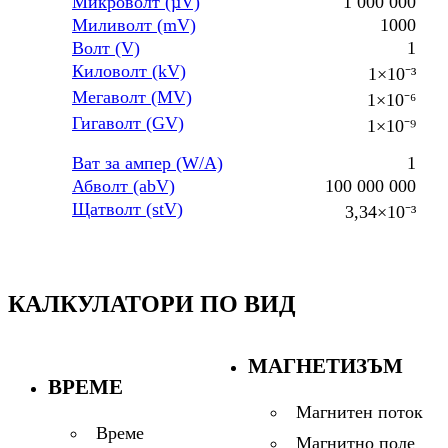
Микроволт (µV)
1 000 000
Миливолт (mV)
1000
Волт (V)
1
Киловолт (kV)
1×10⁻³
Мегаволт (MV)
1×10⁻⁶
Гигаволт (GV)
1×10⁻⁹
Ват за ампер (W/A)
1
Абволт (abV)
100 000 000
Щатволт (stV)
3,34×10⁻³
КАЛКУЛАТОРИ ПО ВИД
МАГНЕТИЗЪМ
ВРЕМЕ
Магнитен поток
Време
Магнитно поле