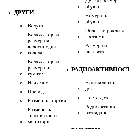
Детски размер
обувки
ДРУГИ
Номера на
обувки
Валута
Облекла: рокли и
Калкулатор за
костюми
размер на
Размер на
велосипедни
шапката
колела
Калкулатор за
размера на
РАДИОАКТИВНОС
гумите
Еквивалентна
Налягане
доза
Превод
Поета доза
Размер на хартия
Радиоактивно
Размери на
разпадане
телевизори и
монитори