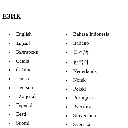
ЕЗИК
English
Bahasa Indonesia
Italiano
العربية
Български
日本語
Català
한국어
Čeština
Nederlands
Dansk
Norsk
Deutsch
Polski
Ελληνικά
Português
Español
Русский
Eesti
Slovenčina
Suomi
Svenska