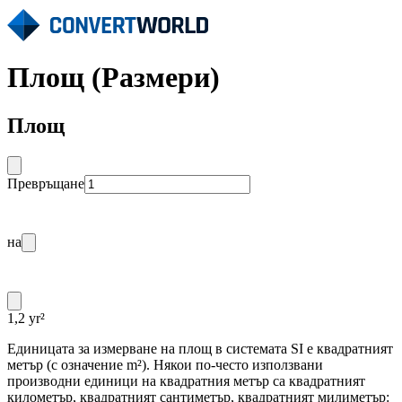
Площ (Размери)
Площ
Превръщане
на
1,2 yr²
Единицата за измерване на площ в системата SI е квадратният
метър (с означение m²). Някои по-често използвани
производни единици на квадратния метър са квадратният
километър, квадратният сантиметър, квадратният милиметър: