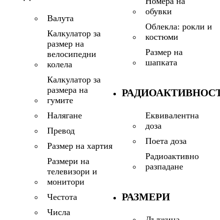
Номера на
обувки
Валута
Облекла: рокли и
Калкулатор за
костюми
размер на
Размер на
велосипедни
шапката
колела
Калкулатор за
размера на
РАДИОАКТИВНОС
гумите
Еквивалентна
Налягане
доза
Превод
Поета доза
Размер на хартия
Радиоактивно
Размери на
разпадане
телевизори и
монитори
РАЗМЕРИ
Честота
Числа
Дължина