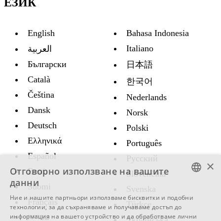
ЕЗИК
English
Bahasa Indonesia
Italiano
العربية
Български
日本語
Català
한국어
Čeština
Nederlands
Dansk
Norsk
Deutsch
Polski
Ελληνικά
Português
Español
Русский
×
Отговорно използване на вашите
Eesti
Slovenčina
данни
Suomi
Svenska
ENGLISH
Ние и нашите партньори използваме бисквитки и подобни
Français
Türkçe
технологии, за да съхраняваме и получаваме достъп до
SWEDISH
информация на вашето устройство и да обработваме лични
עברית
Украïнська