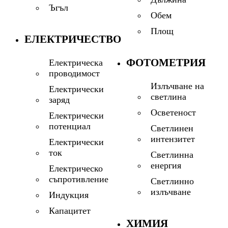
Ъгъл
Обем
Площ
ЕЛЕКТРИЧЕСТВО
ФОТОМЕТРИЯ
Електрическа
проводимост
Излъчване на
Електрически
светлина
заряд
Осветеност
Електрически
потенциал
Светлинен
интензитет
Електрически
ток
Светлинна
енергия
Електрическо
съпротивление
Светлинно
излъчване
Индукция
Капацитет
ХИМИЯ