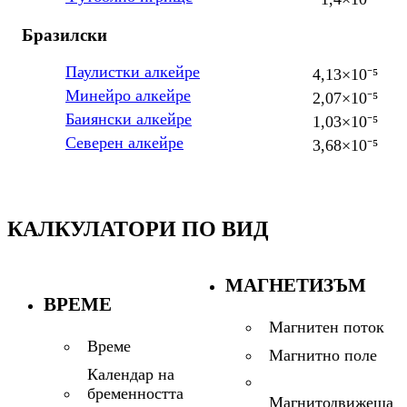
Бразилски
Паулистки алкейре
4,13×10⁻⁵
Минейро алкейре
2,07×10⁻⁵
Баиянски алкейре
1,03×10⁻⁵
Северен алкейре
3,68×10⁻⁵
КАЛКУЛАТОРИ ПО ВИД
МАГНЕТИЗЪМ
ВРЕМЕ
Магнитен поток
Време
Магнитно поле
Календар на
бременността
Магнитодвижеща