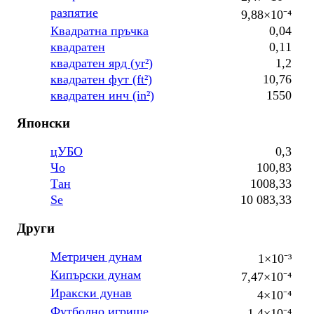
разпятие
9,88×10⁻⁴
Квадратна пръчка
0,04
квадратен
0,11
квадратен ярд (yr²)
1,2
квадратен фут (ft²)
10,76
квадратен инч (in²)
1550
Японски
цУБО
0,3
Чо
100,83
Тан
1008,33
Se
10 083,33
Други
Метричен дунам
1×10⁻³
Кипърски дунам
7,47×10⁻⁴
Иракски дунав
4×10⁻⁴
Футболно игрище
1,4×10⁻⁴