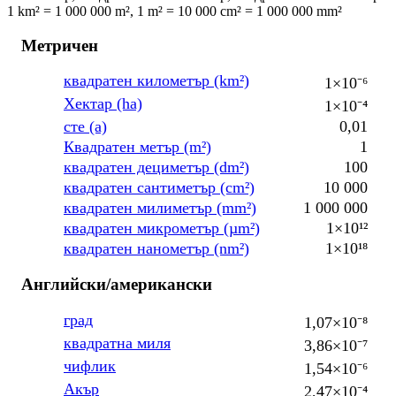
1 km² = 1 000 000 m², 1 m² = 10 000 cm² = 1 000 000 mm²
Метричен
квадратен километър (km²)
1×10⁻⁶
Хектар (ha)
1×10⁻⁴
сте (a)
0,01
Квадратен метър (m²)
1
квадратен дециметър (dm²)
100
квадратен сантиметър (cm²)
10 000
квадратен милиметър (mm²)
1 000 000
квадратен микрометър (µm²)
1×10¹²
квадратен нанометър (nm²)
1×10¹⁸
Английски/американски
град
1,07×10⁻⁸
квадратна миля
3,86×10⁻⁷
чифлик
1,54×10⁻⁶
Акър
2,47×10⁻⁴