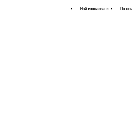
Най-използвани
По се