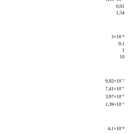
0,01
1,54
3×10⁻⁴
0,1
1
10
9,92×10⁻⁷
7,41×10⁻⁷
3,97×10⁻⁷
1,39×10⁻⁷
4,1×10⁻⁸