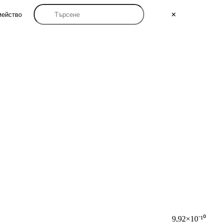
мейство
✕
9,92×10⁻¹⁰