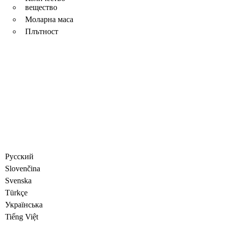
вещество
Моларна маса
Плътност
Русский
Slovenčina
Svenska
Türkçe
Украïнська
Tiếng Việt