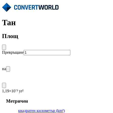
Тан
Площ
Превръщане
на
1,19×10⁻³ yr²
Метричен
квадратен километър (km²)