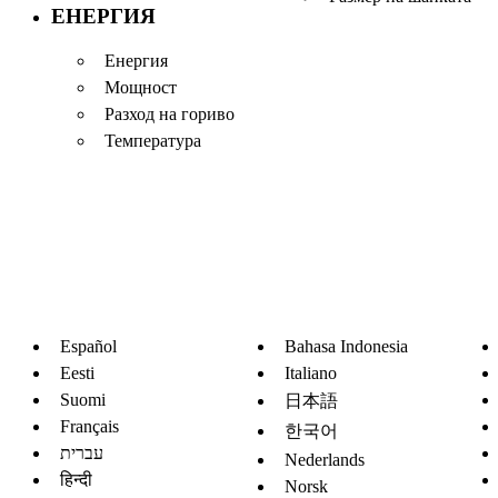
ЕНЕРГИЯ
Енергия
Мощност
Разход на гориво
Температура
Español
Bahasa Indonesia
Eesti
Italiano
Suomi
日本語
Français
한국어
עברית
Nederlands
हिन्दी
Norsk