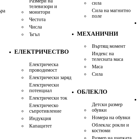
Размери на
сила
телевизори и
Сила на магнитно
ъра
монитори
поле
Честота
Числа
МЕХАНИЧНИ
Ъгъл
Въртящ момент
ЕЛЕКТРИЧЕСТВО
Индекс на
телесната маса
Електрическа
Маса
проводимост
Сила
Електрически заряд
Електрически
потенциал
ОБЛЕКЛО
Електрически ток
Детски размер
Електрическо
обувки
съпротивление
Номера на обувки
Индукция
Облекла: рокли и
Капацитет
костюми
Размер на шапката