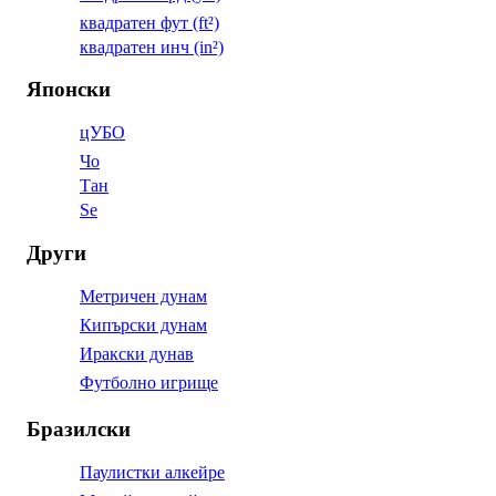
квадратен фут (ft²)
квадратен инч (in²)
Японски
цУБО
Чо
Тан
Se
Други
Метричен дунам
Кипърски дунам
Иракски дунав
Футболно игрище
Бразилски
Паулистки алкейре