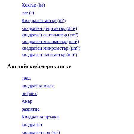
Хектар (ha)
сте (a)
Квадратен метър (m²)
квадратен дециметър (dm²)
квадратен сантиметър (cm²)
квадратен милиметър (mm²)
квадратен микрометър (µm²)
квадратен нанометър (nm²)
Английски/американски
град
квадратна миля
чифлик
Акър
разпятие
Квадратна пръчка
квадратен
квадратен ярд (yr²)