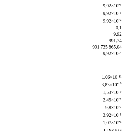
9,92×10⁻⁸
9,92×10⁻⁶
9,92×10⁻⁴
0,1
9,92
991,74
991 735 865,04
9,92×10¹⁴
1,06×10⁻¹¹
3,83×10⁻¹⁰
1,53×10⁻⁹
2,45×10⁻⁷
9,8×10⁻⁷
3,92×10⁻⁵
1,07×10⁻⁴
1,19×10⁻³