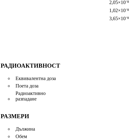
2,05×10⁻⁸
1,02×10⁻⁸
3,65×10⁻⁸
РАДИОАКТИВНОСТ
Еквивалентна доза
Поета доза
Радиоактивно
разпадане
РАЗМЕРИ
Дължина
Обем