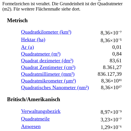
Formelzeichen ist veraltet. Die Grundeinheit ist der Quadratmeter
(m2). Für weitere Flächenmaße siehe dort.
Metrisch
Quadratkilometer (km²)
8,36×10⁻⁷
Hektar (ha)
8,36×10⁻⁵
Ar (a)
0,01
Quadratmeter (m²)
0,84
Quadrat dezimeter (dm²)
83,61
Quadrat Zentimeter (cm²)
8.361,27
Quadratmillimeter (mm²)
836.127,39
Quadratmikrometer (µm²)
8,36×10¹¹
Quadratisches Nanometer (nm²)
8,36×10¹⁷
Britisch/Amerikanisch
Verwaltungsbezirk
8,97×10⁻⁹
Quadratmeile
3,23×10⁻⁷
Anwesen
1,29×10⁻⁶