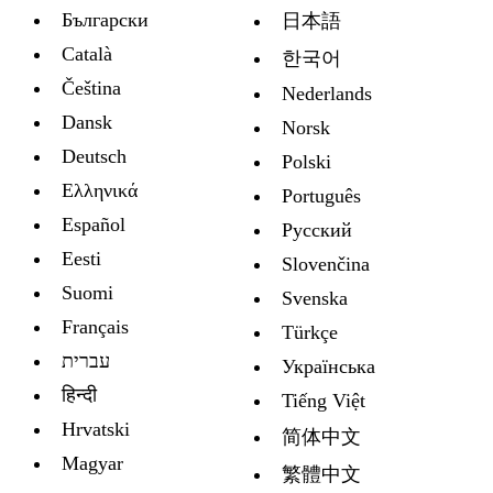
Български
日本語
Català
한국어
Čeština
Nederlands
Dansk
Norsk
Deutsch
Polski
Ελληνικά
Português
Español
Русский
Eesti
Slovenčina
Suomi
Svenska
Français
Türkçe
עברית
Украïнська
हिन्दी
Tiếng Việt
Hrvatski
简体中文
Magyar
繁體中文