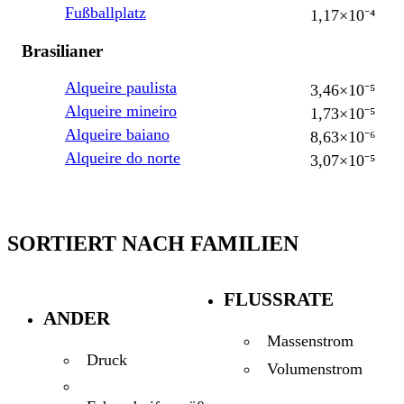
Fußballplatz
1,17×10⁻⁴
Brasilianer
Alqueire paulista
3,46×10⁻⁵
Alqueire mineiro
1,73×10⁻⁵
Alqueire baiano
8,63×10⁻⁶
Alqueire do norte
3,07×10⁻⁵
SORTIERT NACH FAMILIEN
FLUSSRATE
ANDER
Massenstrom
Druck
Volumenstrom