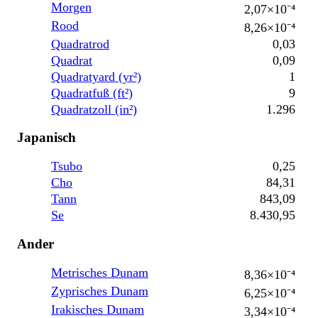
Morgen
2,07×10⁻⁴
Rood
8,26×10⁻⁴
Quadratrod
0,03
Quadrat
0,09
Quadratyard (yr²)
1
Quadratfuß (ft²)
9
Quadratzoll (in²)
1.296
Japanisch
Tsubo
0,25
Cho
84,31
Tann
843,09
Se
8.430,95
Ander
Metrisches Dunam
8,36×10⁻⁴
Zyprisches Dunam
6,25×10⁻⁴
Irakisches Dunam
3,34×10⁻⁴