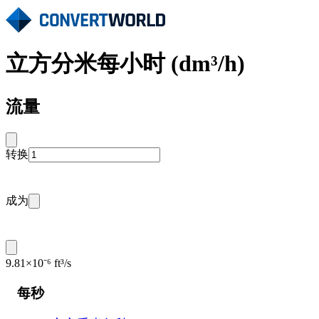
立方分米每小时 (dm³/h)
流量
转换
成为
9.81×10⁻⁶ ft³/s
每秒