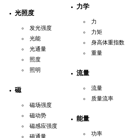
力学
光照度
力
发光强度
力矩
光能
身高体重指数
光通量
重量
照度
照明
流量
流量
磁
质量流率
磁场强度
磁动势
能量
磁感应强度
功率
磁通量