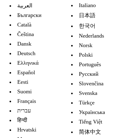
Italiano
العربية
Български
日本語
Català
한국어
Čeština
Nederlands
Dansk
Norsk
Deutsch
Polski
Ελληνικά
Português
Español
Русский
Eesti
Slovenčina
Suomi
Svenska
Français
Türkçe
עברית
Украïнська
हिन्दी
Tiếng Việt
Hrvatski
简体中文