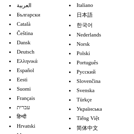
Italiano
العربية
Български
日本語
Català
한국어
Čeština
Nederlands
Dansk
Norsk
Deutsch
Polski
Ελληνικά
Português
Español
Русский
Eesti
Slovenčina
Suomi
Svenska
Français
Türkçe
עברית
Украïнська
हिन्दी
Tiếng Việt
Hrvatski
简体中文