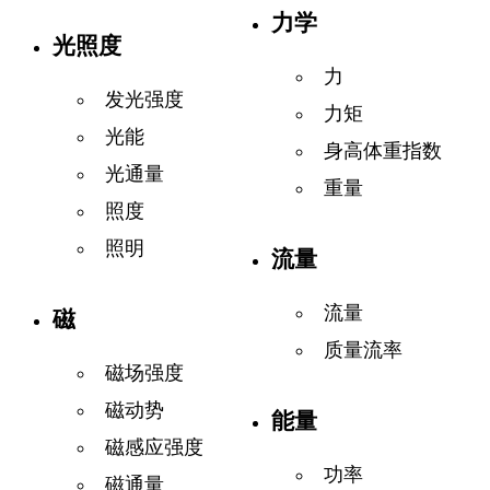
力学
光照度
力
发光强度
力矩
光能
身高体重指数
光通量
重量
照度
照明
流量
流量
磁
质量流率
磁场强度
磁动势
能量
磁感应强度
功率
磁通量