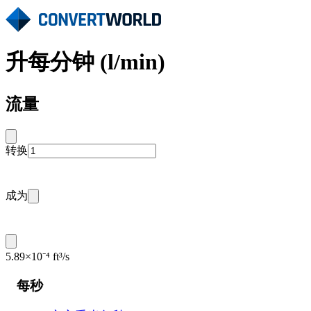
升每分钟 (l/min)
流量
转换
成为
5.89×10⁻⁴ ft³/s
每秒