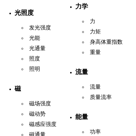
力学
光照度
力
发光强度
力矩
光能
身高体重指数
光通量
重量
照度
照明
流量
流量
磁
质量流率
磁场强度
磁动势
能量
磁感应强度
功率
磁通量