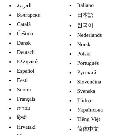
Italiano
العربية
Български
日本語
Català
한국어
Čeština
Nederlands
Dansk
Norsk
Deutsch
Polski
Ελληνικά
Português
Español
Русский
Eesti
Slovenčina
Suomi
Svenska
Français
Türkçe
עברית
Украïнська
हिन्दी
Tiếng Việt
Hrvatski
简体中文