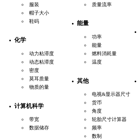
服装
质量流率
帽子大小
鞋码
能量
功率
化学
能量
动力粘滞度
燃料消耗量
动态粘滞度
温度
密度
莫耳质量
其他
物质的量
电视&显示器尺寸
货币
计算机科学
角度
带宽
轮胎尺寸计算器
数据储存
频率
数制