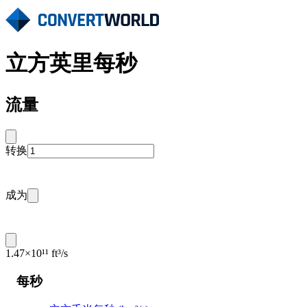
立方英里每秒
流量
转换
成为
1.47×10¹¹ ft³/s
每秒