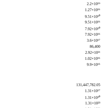
2.2×10¹⁹
1.27×10¹⁶
9.51×10¹⁰
9.51×10¹⁶
7.92×10¹⁰
7.92×10¹⁶
3.6×10¹⁷
86,400
2.92×10¹¹
1.02×10¹⁶
9.9×10¹⁵
131,447,782.05
1.31×10¹⁷
1.31×10²⁰
1.31×10²³