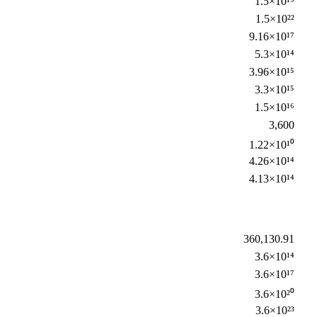
1.5×10¹⁹
1.5×10²²
9.16×10¹⁷
5.3×10¹⁴
3.96×10¹⁵
3.3×10¹⁵
1.5×10¹⁶
3,600
1.22×10¹⁰
4.26×10¹⁴
4.13×10¹⁴
360,130.91
3.6×10¹⁴
3.6×10¹⁷
3.6×10²⁰
3.6×10²³