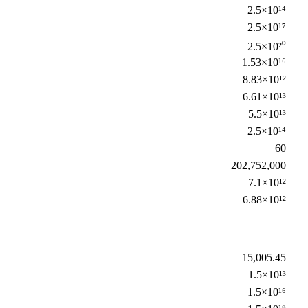
2.5×10¹⁴
2.5×10¹⁷
2.5×10²⁰
1.53×10¹⁶
8.83×10¹²
6.61×10¹³
5.5×10¹³
2.5×10¹⁴
60
202,752,000
7.1×10¹²
6.88×10¹²
15,005.45
1.5×10¹³
1.5×10¹⁶