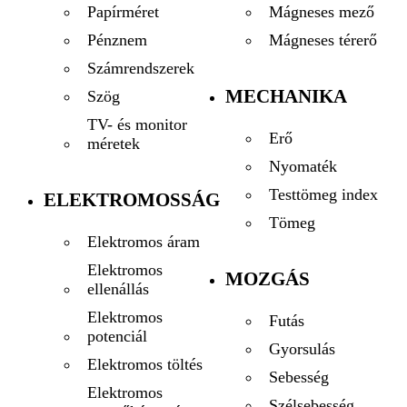
Mágneses mező
Papírméret
Mágneses térerő
Pénznem
Számrendszerek
MECHANIKA
Szög
TV- és monitor
Erő
méretek
Nyomaték
Testtömeg index
ELEKTROMOSSÁG
Tömeg
Elektromos áram
Elektromos
MOZGÁS
ellenállás
Elektromos
Futás
potenciál
Gyorsulás
Elektromos töltés
Sebesség
Elektromos
Szélsebesség