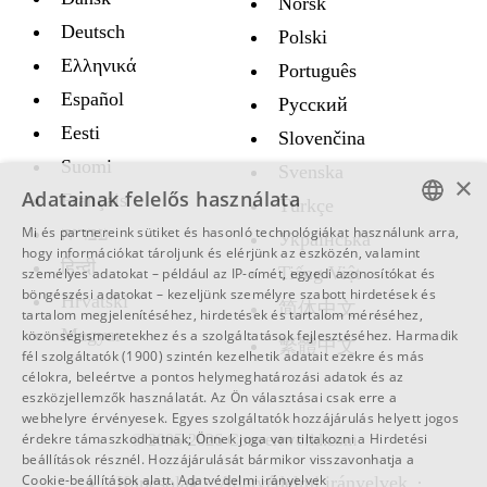
Norsk
Deutsch
Polski
Ελληνικά
Português
Español
Русский
Eesti
Slovenčina
Suomi
Svenska
×
Adatainak felelős használata
Français
Türkçe
Mi és partnereink sütiket és hasonló technológiákat használunk arra,
עברית
Украïнська
ENGLISH
hogy információkat tároljunk és elérjünk az eszközén, valamint
हिन्दी
Tiếng Việt
személyes adatokat – például az IP-címét, egyedi azonosítókat és
SWEDISH
böngészési adatokat – kezeljünk személyre szabott hirdetések és
Hrvatski
简体中文
tartalom megjelenítéséhez, hirdetések és tartalom méréséhez,
SPANISH
Magyar
közönségismeretekhez és a szolgáltatások fejlesztéséhez.
Harmadik
繁體中文
fél szolgáltatók (1900)
szintén kezelhetik adatait ezekre és más
CATALAN
célokra, beleértve a pontos helymeghatározási adatok és az
ARABIC
eszközjellemzők használatát. Az Ön választásai csak erre a
webhelyre érvényesek. Egyes szolgáltatók hozzájárulás helyett jogos
BULGARIAN
érdekre támaszkodhatnak; Önnek joga van tiltakozni a
Hirdetési
© 2005-2026 Convertworld.com
beállítások
résznél. Hozzájárulását bármikor visszavonhatja a
CZECH
Cookie-beállítások
alatt.
Adatvédelmi irányelvek
Kapcsolat
Adatvédelmi irányelvek