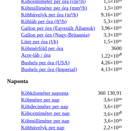
Köbcentiméter per óra (cm³/h)
1,5×10¹⁹
Köbmilliméter per óra (mm³/h)
1,5×10²²
Köbhüvelyk per óra (in³/h)
9,16×10¹⁷
Köbláb per óra (ft³/h)
5,3×10¹⁴
Gallon per óra (Egyesült Államok)
3,96×10¹⁵
Gallon per óra (Nagy-Britannia)
3,3×10¹⁵
Liter per óra (l/h)
1,5×10¹⁶
Köbmérföld per óra
3600
Acre-láb / óra
1,22×10¹⁰
Bushels per óra (USA)
4,26×10¹⁴
Bushels per óra (Imperial)
4,13×10¹⁴
Naponta
Köbkilométer naponta
360 130,91
Köbméter per nap
3,6×10¹⁴
Köbdeciméter per nap
3,6×10¹⁷
Köbcentiméter per nap
3,6×10²⁰
Köbmilliméter per nap
3,6×10²³
Köbhüvelyk per nap
2,2×10¹⁹