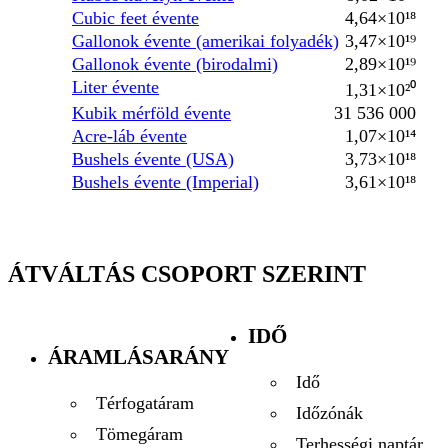
Cubic feet évente
4,64×10¹⁸
Gallonok évente (amerikai folyadék)
3,47×10¹⁹
Gallonok évente (birodalmi)
2,89×10¹⁹
Liter évente
1,31×10²⁰
Kubik mérföld évente
31 536 000
Acre-láb évente
1,07×10¹⁴
Bushels évente (USA)
3,73×10¹⁸
Bushels évente (Imperial)
3,61×10¹⁸
ÁTVÁLTÁS CSOPORT SZERINT
IDŐ
ÁRAMLÁSARÁNY
Idő
Térfogatáram
Időzónák
Tömegáram
Terhességi naptár