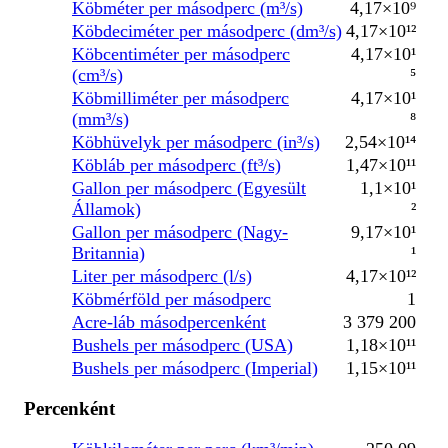
Köbméter per másodperc (m³/s)
4,17×10⁹
Köbdeciméter per másodperc (dm³/s)
4,17×10¹²
Köbcentiméter per másodperc
4,17×10¹
(cm³/s)
⁵
Köbmilliméter per másodperc
4,17×10¹
(mm³/s)
⁸
Köbhüvelyk per másodperc (in³/s)
2,54×10¹⁴
Köbláb per másodperc (ft³/s)
1,47×10¹¹
Gallon per másodperc (Egyesült
1,1×10¹
Államok)
²
Gallon per másodperc (Nagy-
9,17×10¹
Britannia)
¹
Liter per másodperc (l/s)
4,17×10¹²
Köbmérföld per másodperc
1
Acre-láb másodpercenként
3 379 200
Bushels per másodperc (USA)
1,18×10¹¹
Bushels per másodperc (Imperial)
1,15×10¹¹
Percenként