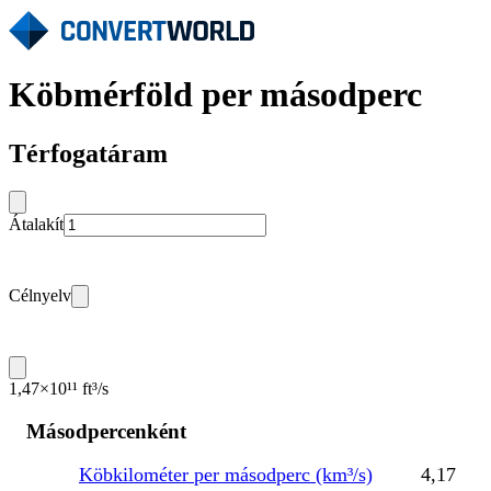
Köbmérföld per másodperc
Térfogatáram
Átalakít
Célnyelv
1,47×10¹¹ ft³/s
Másodpercenként
Köbkilométer per másodperc (km³/s)
4,17