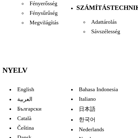
Fényerősség
SZÁMÍTÁSTECHNI
Fénysűrűség
Adattárolás
Megvilágítás
Sávszélesség
NYELV
English
Bahasa Indonesia
Italiano
العربية
Български
日本語
Català
한국어
Čeština
Nederlands
Dansk