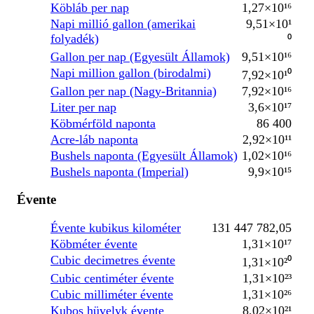
Köbláb per nap
1,27×10¹⁶
Napi millió gallon (amerikai
9,51×10¹
folyadék)
⁰
Gallon per nap (Egyesült Államok)
9,51×10¹⁶
Napi million gallon (birodalmi)
7,92×10¹⁰
Gallon per nap (Nagy-Britannia)
7,92×10¹⁶
Liter per nap
3,6×10¹⁷
Köbmérföld naponta
86 400
Acre-láb naponta
2,92×10¹¹
Bushels naponta (Egyesült Államok)
1,02×10¹⁶
Bushels naponta (Imperial)
9,9×10¹⁵
Évente
Évente kubikus kilométer
131 447 782,05
Köbméter évente
1,31×10¹⁷
Cubic decimetres évente
1,31×10²⁰
Cubic centiméter évente
1,31×10²³
Cubic milliméter évente
1,31×10²⁶
Kubos hüvelyk évente
8,02×10²¹