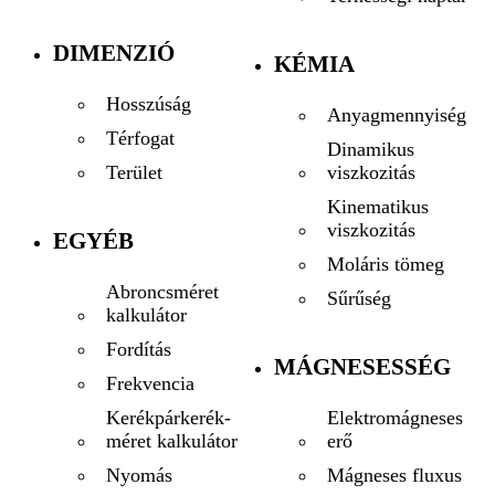
DIMENZIÓ
KÉMIA
Hosszúság
Anyagmennyiség
Térfogat
Dinamikus
viszkozitás
Terület
Kinematikus
viszkozitás
EGYÉB
Moláris tömeg
Abroncsméret
Sűrűség
kalkulátor
Fordítás
MÁGNESESSÉG
Frekvencia
Elektromágneses
Kerékpárkerék-
erő
méret kalkulátor
Mágneses fluxus
Nyomás