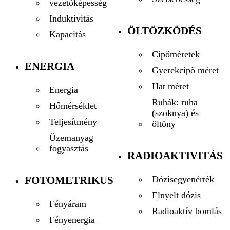
vezetőképesség
Induktivitás
ÖLTÖZKÖDÉS
Kapacitás
Cipőméretek
ENERGIA
Gyerekcipő méret
Hat méret
Energia
Ruhák: ruha
Hőmérséklet
(szoknya) és
Teljesítmény
öltöny
Üzemanyag
fogyasztás
RADIOAKTIVITÁS
FOTOMETRIKUS
Dózisegyenérték
Elnyelt dózis
Fényáram
Radioaktív bomlás
Fényenergia