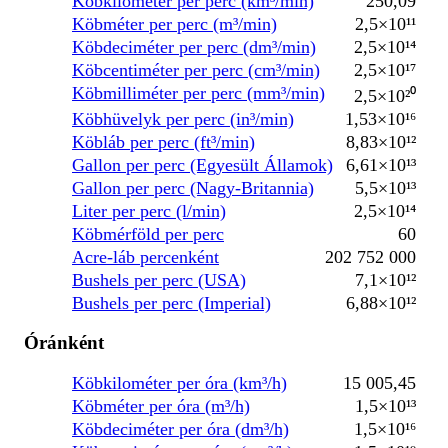
Köbkilométer per perc (km³/min)
250,09
Köbméter per perc (m³/min)
2,5×10¹¹
Köbdeciméter per perc (dm³/min)
2,5×10¹⁴
Köbcentiméter per perc (cm³/min)
2,5×10¹⁷
Köbmilliméter per perc (mm³/min)
2,5×10²⁰
Köbhüvelyk per perc (in³/min)
1,53×10¹⁶
Köbláb per perc (ft³/min)
8,83×10¹²
Gallon per perc (Egyesült Államok)
6,61×10¹³
Gallon per perc (Nagy-Britannia)
5,5×10¹³
Liter per perc (l/min)
2,5×10¹⁴
Köbmérföld per perc
60
Acre-láb percenként
202 752 000
Bushels per perc (USA)
7,1×10¹²
Bushels per perc (Imperial)
6,88×10¹²
Óránként
Köbkilométer per óra (km³/h)
15 005,45
Köbméter per óra (m³/h)
1,5×10¹³
Köbdeciméter per óra (dm³/h)
1,5×10¹⁶