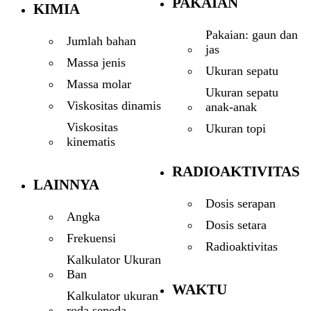
PAKAIAN
KIMIA
Pakaian: gaun dan
Jumlah bahan
jas
Massa jenis
Ukuran sepatu
Massa molar
Ukuran sepatu
Viskositas dinamis
anak-anak
Viskositas
Ukuran topi
kinematis
RADIOAKTIVITAS
LAINNYA
Dosis serapan
Angka
Dosis setara
Frekuensi
Radioaktivitas
Kalkulator Ukuran
Ban
WAKTU
Kalkulator ukuran
roda sepeda