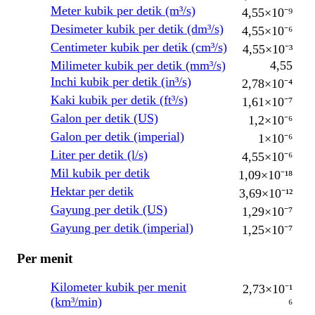
Meter kubik per detik (m³/s)
4,55×10⁻⁹
Desimeter kubik per detik (dm³/s)
4,55×10⁻⁶
Centimeter kubik per detik (cm³/s)
4,55×10⁻³
Milimeter kubik per detik (mm³/s)
4,55
Inchi kubik per detik (in³/s)
2,78×10⁻⁴
Kaki kubik per detik (ft³/s)
1,61×10⁻⁷
Galon per detik (US)
1,2×10⁻⁶
Galon per detik (imperial)
1×10⁻⁶
Liter per detik (l/s)
4,55×10⁻⁶
Mil kubik per detik
1,09×10⁻¹⁸
Hektar per detik
3,69×10⁻¹²
Gayung per detik (US)
1,29×10⁻⁷
Gayung per detik (imperial)
1,25×10⁻⁷
Per menit
Kilometer kubik per menit
2,73×10⁻¹
(km³/min)
⁶