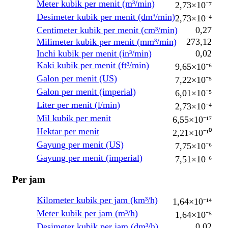
Meter kubik per menit (m³/min)
2,73×10⁻⁷
Desimeter kubik per menit (dm³/min)
2,73×10⁻⁴
Centimeter kubik per menit (cm³/min)
0,27
Milimeter kubik per menit (mm³/min)
273,12
Inchi kubik per menit (in³/min)
0,02
Kaki kubik per menit (ft³/min)
9,65×10⁻⁶
Galon per menit (US)
7,22×10⁻⁵
Galon per menit (imperial)
6,01×10⁻⁵
Liter per menit (l/min)
2,73×10⁻⁴
Mil kubik per menit
6,55×10⁻¹⁷
Hektar per menit
2,21×10⁻¹⁰
Gayung per menit (US)
7,75×10⁻⁶
Gayung per menit (imperial)
7,51×10⁻⁶
Per jam
Kilometer kubik per jam (km³/h)
1,64×10⁻¹⁴
Meter kubik per jam (m³/h)
1,64×10⁻⁵
Desimeter kubik per jam (dm³/h)
0,02