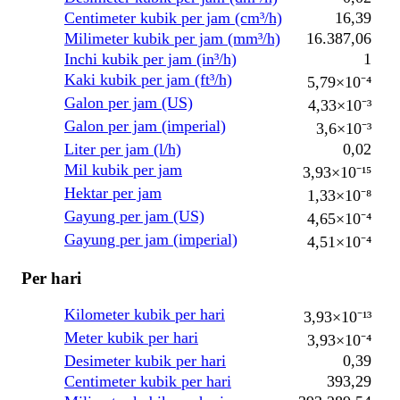
Centimeter kubik per jam (cm³/h)
16,39
Milimeter kubik per jam (mm³/h)
16.387,06
Inchi kubik per jam (in³/h)
1
Kaki kubik per jam (ft³/h)
5,79×10⁻⁴
Galon per jam (US)
4,33×10⁻³
Galon per jam (imperial)
3,6×10⁻³
Liter per jam (l/h)
0,02
Mil kubik per jam
3,93×10⁻¹⁵
Hektar per jam
1,33×10⁻⁸
Gayung per jam (US)
4,65×10⁻⁴
Gayung per jam (imperial)
4,51×10⁻⁴
Per hari
Kilometer kubik per hari
3,93×10⁻¹³
Meter kubik per hari
3,93×10⁻⁴
Desimeter kubik per hari
0,39
Centimeter kubik per hari
393,29