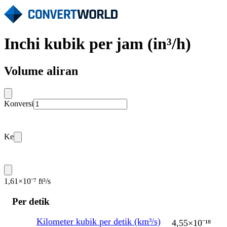
Inchi kubik per jam (in³/h)
Volume aliran
Konversi
Ke
1,61×10⁻⁷ ft³/s
Per detik
Kilometer kubik per detik (km³/s)
4,55×10⁻¹⁸