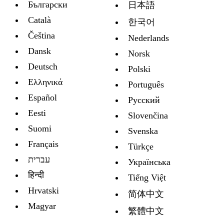
Български
日本語
Català
한국어
Čeština
Nederlands
Dansk
Norsk
Deutsch
Polski
Ελληνικά
Português
Español
Русский
Eesti
Slovenčina
Suomi
Svenska
Français
Türkçe
עברית
Украïнська
हिन्दी
Tiếng Việt
Hrvatski
简体中文
Magyar
繁體中文