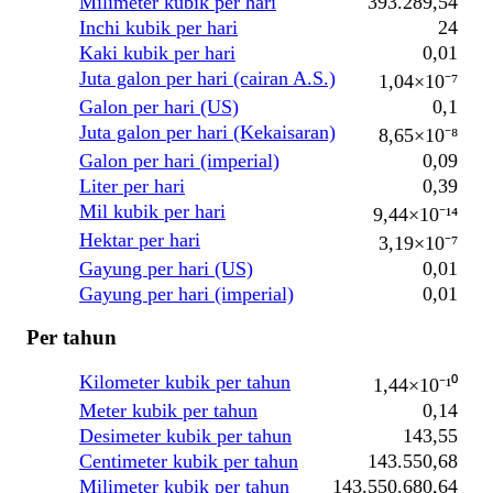
Milimeter kubik per hari
393.289,54
Inchi kubik per hari
24
Kaki kubik per hari
0,01
Juta galon per hari (cairan A.S.)
1,04×10⁻⁷
Galon per hari (US)
0,1
Juta galon per hari (Kekaisaran)
8,65×10⁻⁸
Galon per hari (imperial)
0,09
Liter per hari
0,39
Mil kubik per hari
9,44×10⁻¹⁴
Hektar per hari
3,19×10⁻⁷
Gayung per hari (US)
0,01
Gayung per hari (imperial)
0,01
Per tahun
Kilometer kubik per tahun
1,44×10⁻¹⁰
Meter kubik per tahun
0,14
Desimeter kubik per tahun
143,55
Centimeter kubik per tahun
143.550,68
Milimeter kubik per tahun
143.550.680,64