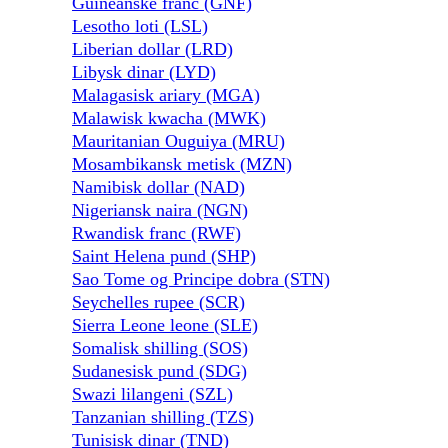
Guineanske franc (GNF)
Lesotho loti (LSL)
Liberian dollar (LRD)
Libysk dinar (LYD)
Malagasisk ariary (MGA)
Malawisk kwacha (MWK)
Mauritanian Ouguiya (MRU)
Mosambikansk metisk (MZN)
Namibisk dollar (NAD)
Nigeriansk naira (NGN)
Rwandisk franc (RWF)
Saint Helena pund (SHP)
Sao Tome og Principe dobra (STN)
Seychelles rupee (SCR)
Sierra Leone leone (SLE)
Somalisk shilling (SOS)
Sudanesisk pund (SDG)
Swazi lilangeni (SZL)
Tanzanian shilling (TZS)
Tunisisk dinar (TND)