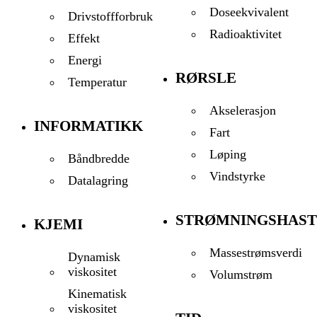
Doseekvivalent
Drivstoffforbruk
Radioaktivitet
Effekt
Energi
RØRSLE
Temperatur
Akselerasjon
INFORMATIKK
Fart
Løping
Båndbredde
Vindstyrke
Datalagring
STRØMNINGSHAST
KJEMI
Massestrømsverdi
Dynamisk
viskositet
Volumstrøm
Kinematisk
viskositet