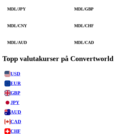
MDL/JPY
MDL/GBP
MDL/CNY
MDL/CHF
MDL/AUD
MDL/CAD
Topp valutakurser på Convertworld
USD
EUR
GBP
JPY
AUD
CAD
CHF