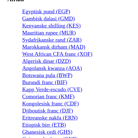
Egyptisk pund (EGP)
Gambisk dalasi (GMD)
Kenyanske shilling (KES)
Mauritian rupee (MUR)
Sydafrikanske rand (ZAR)
Marokkansk dirham (MAD)
West African CFA franc (XOF)
Algerisk dinar (DZD)
Angolansk kwanza (AOA)
Botswana pula (BWP)
Burundi franc (BIF)
Kapp Verde-escudo (CVE)
Comorian franc (KMF)
Kongolesisk franc (CDF)
Djiboutisk franc (DJF)
Eritreanske nakfa (ERN)
Etiopisk birr (ETB)
Ghanesisk cedi (GHS)