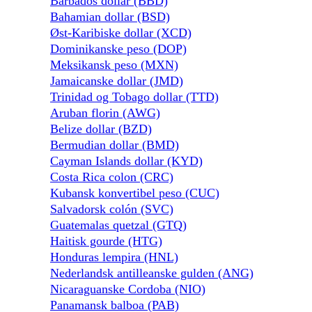
Barbados dollar (BBD)
Bahamian dollar (BSD)
Øst-Karibiske dollar (XCD)
Dominikanske peso (DOP)
Meksikansk peso (MXN)
Jamaicanske dollar (JMD)
Trinidad og Tobago dollar (TTD)
Aruban florin (AWG)
Belize dollar (BZD)
Bermudian dollar (BMD)
Cayman Islands dollar (KYD)
Costa Rica colon (CRC)
Kubansk konvertibel peso (CUC)
Salvadorsk colón (SVC)
Guatemalas quetzal (GTQ)
Haitisk gourde (HTG)
Honduras lempira (HNL)
Nederlandsk antilleanske gulden (ANG)
Nicaraguanske Cordoba (NIO)
Panamansk balboa (PAB)