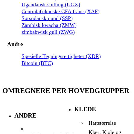
Ugandansk shilling (UGX)
Centralafrikanske CFA franc (XAF)
Sørsudansk pund (SSP)
Zambisk kwacha (ZMW)
zimbabwisk gull (ZWG)
Andre
Spesielle Tegningsrettigheter (XDR)
Bitcoin (BTC)
OMREGNERE PER HOVEDGRUPPER
KLEDE
ANDRE
Hattstørrelse
Klær: Kjole og