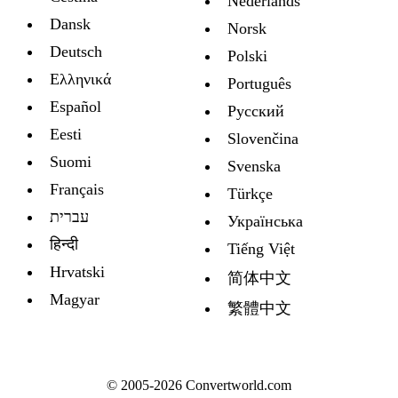
Nederlands
Dansk
Norsk
Deutsch
Polski
Ελληνικά
Português
Español
Русский
Eesti
Slovenčina
Suomi
Svenska
Français
Türkçe
עברית
Украïнська
हिन्दी
Tiếng Việt
Hrvatski
简体中文
Magyar
繁體中文
© 2005-2026 Convertworld.com