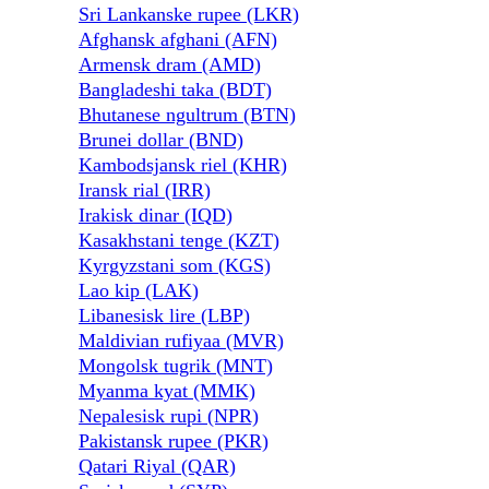
Sri Lankanske rupee (LKR)
Afghansk afghani (AFN)
Armensk dram (AMD)
Bangladeshi taka (BDT)
Bhutanese ngultrum (BTN)
Brunei dollar (BND)
Kambodsjansk riel (KHR)
Iransk rial (IRR)
Irakisk dinar (IQD)
Kasakhstani tenge (KZT)
Kyrgyzstani som (KGS)
Lao kip (LAK)
Libanesisk lire (LBP)
Maldivian rufiyaa (MVR)
Mongolsk tugrik (MNT)
Myanma kyat (MMK)
Nepalesisk rupi (NPR)
Pakistansk rupee (PKR)
Qatari Riyal (QAR)