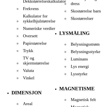
Dekkstørrelseskalkulator
dress
Frekvens
Skostørrelse barn
Kalkulator for
Skostørrelser
sykkelhjulstørrelse
Numeriske verdier
LYSMÅLING
Oversett
Papirstørrelse
Belysningsstrøm
Trykk
Belysningsstyrke
TV og
Luminans
skjermstørrelse
Lys energi
Valuta
Lysstyrke
Vinkel
MAGNETISME
DIMENSJON
Magnetisk felt
Areal
Magnetisk