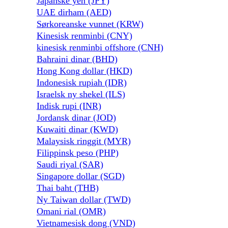
Japanske yen (JPY)
UAE dirham (AED)
Sørkoreanske vunnet (KRW)
Kinesisk renminbi (CNY)
kinesisk renminbi offshore (CNH)
Bahraini dinar (BHD)
Hong Kong dollar (HKD)
Indonesisk rupiah (IDR)
Israelsk ny shekel (ILS)
Indisk rupi (INR)
Jordansk dinar (JOD)
Kuwaiti dinar (KWD)
Malaysisk ringgit (MYR)
Filippinsk peso (PHP)
Saudi riyal (SAR)
Singapore dollar (SGD)
Thai baht (THB)
Ny Taiwan dollar (TWD)
Omani rial (OMR)
Vietnamesisk dong (VND)