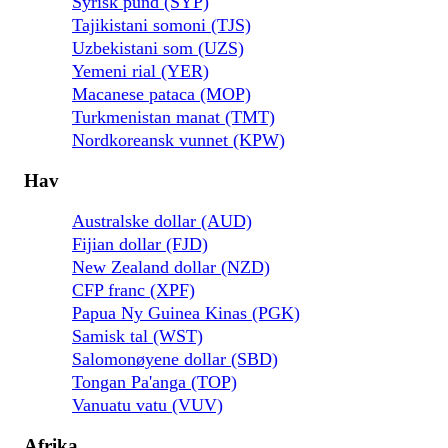
Syrisk pund (SYP)
Tajikistani somoni (TJS)
Uzbekistani som (UZS)
Yemeni rial (YER)
Macanese pataca (MOP)
Turkmenistan manat (TMT)
Nordkoreansk vunnet (KPW)
Hav
Australske dollar (AUD)
Fijian dollar (FJD)
New Zealand dollar (NZD)
CFP franc (XPF)
Papua Ny Guinea Kinas (PGK)
Samisk tal (WST)
Salomonøyene dollar (SBD)
Tongan Pa'anga (TOP)
Vanuatu vatu (VUV)
Afrika