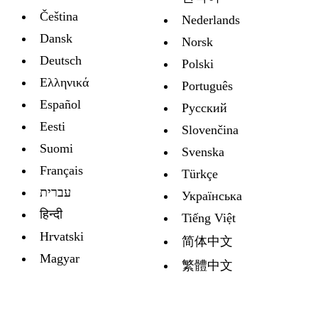
Čeština
Nederlands
Dansk
Norsk
Deutsch
Polski
Ελληνικά
Português
Español
Русский
Eesti
Slovenčina
Suomi
Svenska
Français
Türkçe
עברית
Украïнська
हिन्दी
Tiếng Việt
Hrvatski
简体中文
Magyar
繁體中文