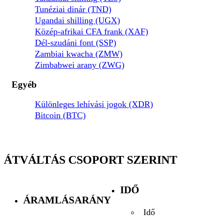
Tunéziai dinár (TND)
Ugandai shilling (UGX)
Közép-afrikai CFA frank (XAF)
Dél-szudáni font (SSP)
Zambiai kwacha (ZMW)
Zimbabwei arany (ZWG)
Egyéb
Különleges lehívási jogok (XDR)
Bitcoin (BTC)
ÁTVÁLTÁS CSOPORT SZERINT
IDŐ
ÁRAMLÁSARÁNY
Idő