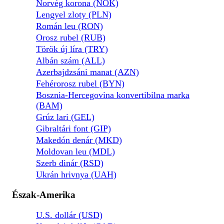
Norvég korona (NOK)
Lengyel zloty (PLN)
Román leu (RON)
Orosz rubel (RUB)
Török új líra (TRY)
Albán szám (ALL)
Azerbajdzsáni manat (AZN)
Fehérorosz rubel (BYN)
Bosznia-Hercegovina konvertibilna marka
(BAM)
Grúz lari (GEL)
Gibraltári font (GIP)
Makedón denár (MKD)
Moldovan leu (MDL)
Szerb dinár (RSD)
Ukrán hrivnya (UAH)
Észak-Amerika
U.S. dollár (USD)