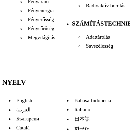
Fényáram
Radioaktív bomlás
Fényenergia
Fényerősség
SZÁMÍTÁSTECHNI
Fénysűrűség
Adattárolás
Megvilágítás
Sávszélesség
NYELV
English
Bahasa Indonesia
Italiano
العربية
Български
日本語
Català
한국어