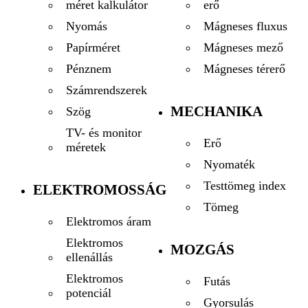
erő
méret kalkulátor
Mágneses fluxus
Nyomás
Mágneses mező
Papírméret
Mágneses térerő
Pénznem
Számrendszerek
MECHANIKA
Szög
TV- és monitor
Erő
méretek
Nyomaték
Testtömeg index
ELEKTROMOSSÁG
Tömeg
Elektromos áram
Elektromos
MOZGÁS
ellenállás
Elektromos
Futás
potenciál
Gyorsulás