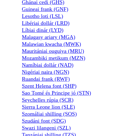
Ghánai cedi (GHS)
Guineai frank (GNF)
Lesotho loti (LSL)
Libériai dollár (LRD)
Líbiai dinár (LYD)
Malagasy ariary (MGA)
Malawian kwacha (MWK)
Mauritániai ouguiya (MRU)
Mozambiki metikum (MZN)
Namíbiai dollár (NAD)
Nigériai naira (NGN)
Ruandai frank (RWF)
Szent Helena font (SHP)
Sao Tomé és Principe jó (STN)
Seychelles rúpia (SCR)
Sierra Leone lion (SLE)
Szomáliai shilling (SOS)
Szudáni font (SDG)
Swazi lilangeni (SZL)
Tanzániai shilling (TZS)