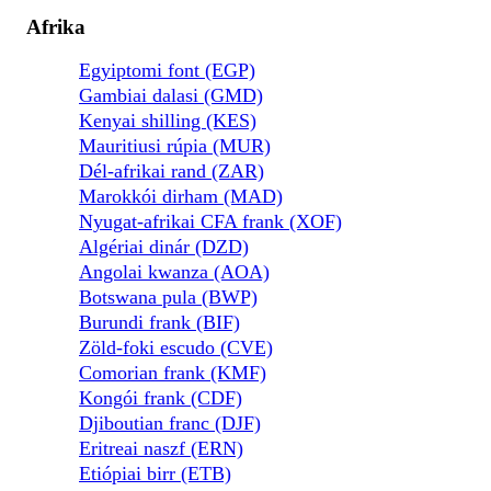
Afrika
Egyiptomi font (EGP)
Gambiai dalasi (GMD)
Kenyai shilling (KES)
Mauritiusi rúpia (MUR)
Dél-afrikai rand (ZAR)
Marokkói dirham (MAD)
Nyugat-afrikai CFA frank (XOF)
Algériai dinár (DZD)
Angolai kwanza (AOA)
Botswana pula (BWP)
Burundi frank (BIF)
Zöld-foki escudo (CVE)
Comorian frank (KMF)
Kongói frank (CDF)
Djiboutian franc (DJF)
Eritreai naszf (ERN)
Etiópiai birr (ETB)