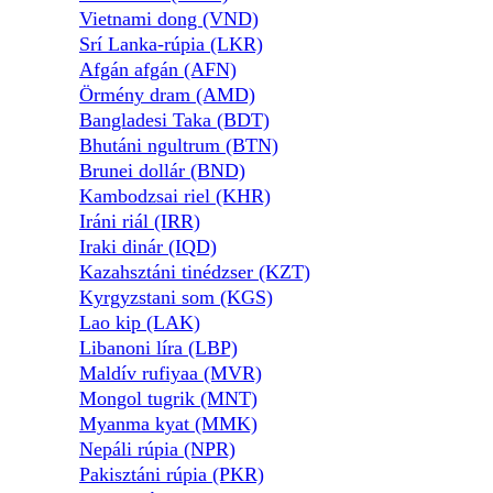
Vietnami dong (VND)
Srí Lanka-rúpia (LKR)
Afgán afgán (AFN)
Örmény dram (AMD)
Bangladesi Taka (BDT)
Bhutáni ngultrum (BTN)
Brunei dollár (BND)
Kambodzsai riel (KHR)
Iráni riál (IRR)
Iraki dinár (IQD)
Kazahsztáni tinédzser (KZT)
Kyrgyzstani som (KGS)
Lao kip (LAK)
Libanoni líra (LBP)
Maldív rufiyaa (MVR)
Mongol tugrik (MNT)
Myanma kyat (MMK)
Nepáli rúpia (NPR)
Pakisztáni rúpia (PKR)