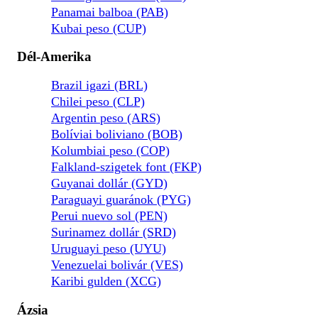
Panamai balboa (PAB)
Kubai peso (CUP)
Dél-Amerika
Brazil igazi (BRL)
Chilei peso (CLP)
Argentin peso (ARS)
Bolíviai boliviano (BOB)
Kolumbiai peso (COP)
Falkland-szigetek font (FKP)
Guyanai dollár (GYD)
Paraguayi guaránok (PYG)
Perui nuevo sol (PEN)
Surinamez dollár (SRD)
Uruguayi peso (UYU)
Venezuelai bolivár (VES)
Karibi gulden (XCG)
Ázsia