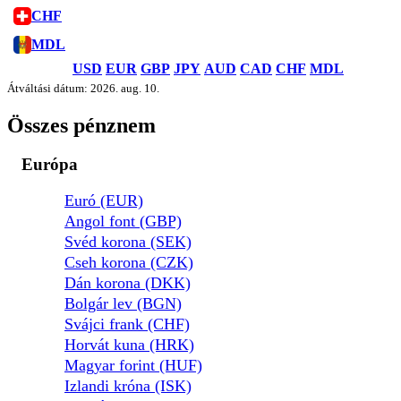
CHF
MDL
USD
EUR
GBP
JPY
AUD
CAD
CHF
MDL
Átváltási dátum: 2026. aug. 10.
Összes pénznem
Európa
Euró (EUR)
Angol font (GBP)
Svéd korona (SEK)
Cseh korona (CZK)
Dán korona (DKK)
Bolgár lev (BGN)
Svájci frank (CHF)
Horvát kuna (HRK)
Magyar forint (HUF)
Izlandi króna (ISK)