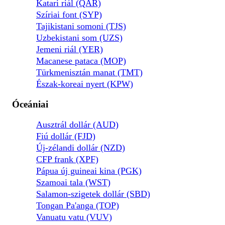
Katari riál (QAR)
Szíriai font (SYP)
Tajikistani somoni (TJS)
Uzbekistani som (UZS)
Jemeni riál (YER)
Macanese pataca (MOP)
Türkmenisztán manat (TMT)
Észak-koreai nyert (KPW)
Óceániai
Ausztrál dollár (AUD)
Fiú dollár (FJD)
Új-zélandi dollár (NZD)
CFP frank (XPF)
Pápua új guineai kina (PGK)
Szamoai tala (WST)
Salamon-szigetek dollár (SBD)
Tongan Pa'anga (TOP)
Vanuatu vatu (VUV)