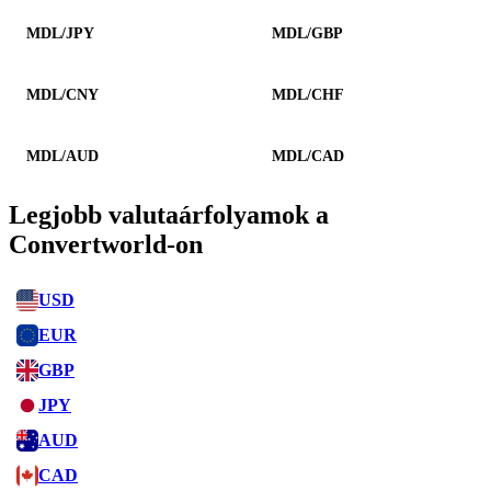
MDL/JPY
MDL/GBP
MDL/CNY
MDL/CHF
MDL/AUD
MDL/CAD
Legjobb valutaárfolyamok a
Convertworld-on
USD
EUR
GBP
JPY
AUD
CAD