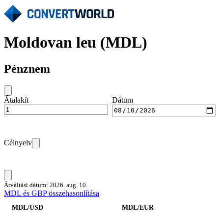
Moldovan leu (MDL)
Pénznem
Átalakít
Dátum
Célnyelv
Átváltási dátum: 2026. aug. 10.
MDL és GBP összehasonlítása
MDL/USD
MDL/EUR