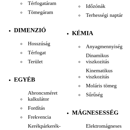
Térfogatáram
Időzónák
Tömegáram
Terhességi naptár
DIMENZIÓ
KÉMIA
Hosszúság
Anyagmennyiség
Térfogat
Dinamikus
viszkozitás
Terület
Kinematikus
viszkozitás
EGYÉB
Moláris tömeg
Abroncsméret
Sűrűség
kalkulátor
Fordítás
MÁGNESESSÉG
Frekvencia
Elektromágneses
Kerékpárkerék-