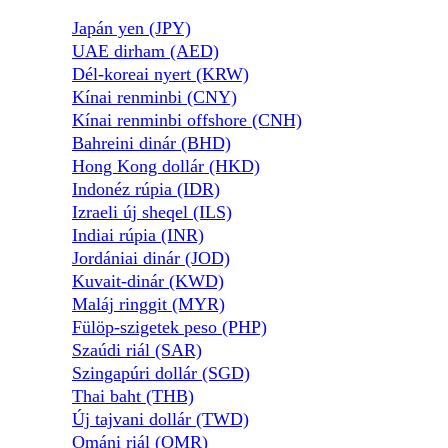
Japán yen (JPY)
UAE dirham (AED)
Dél-koreai nyert (KRW)
Kínai renminbi (CNY)
Kínai renminbi offshore (CNH)
Bahreini dinár (BHD)
Hong Kong dollár (HKD)
Indonéz rúpia (IDR)
Izraeli új sheqel (ILS)
Indiai rúpia (INR)
Jordániai dinár (JOD)
Kuvait-dinár (KWD)
Maláj ringgit (MYR)
Fülöp-szigetek peso (PHP)
Szaúdi riál (SAR)
Szingapúri dollár (SGD)
Thai baht (THB)
Új tajvani dollár (TWD)
Ománi riál (OMR)