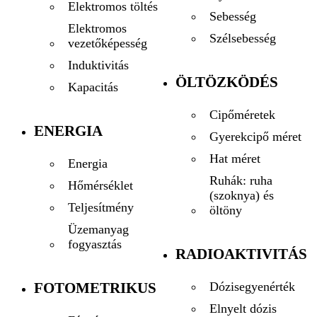
Elektromos töltés
Sebesség
Elektromos
Szélsebesség
vezetőképesség
Induktivitás
ÖLTÖZKÖDÉS
Kapacitás
Cipőméretek
ENERGIA
Gyerekcipő méret
Hat méret
Energia
Ruhák: ruha
Hőmérséklet
(szoknya) és
Teljesítmény
öltöny
Üzemanyag
fogyasztás
RADIOAKTIVITÁS
FOTOMETRIKUS
Dózisegyenérték
Elnyelt dózis