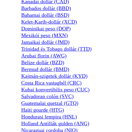
Kanadai dollár (CAD)
Barbados dollár (BBD)
Bahamai dollár (BSD)
Kelet-Karib-dollár (XCD)
Dominikai peso (DOP)
Mexikói peso (MXN)
Jamaikai dollár (JMD)
Trinidad és Tobago dollár (TTD)
Arubai florin (AWG)
Belize dollár (BZD)
Bermud dollár (BMD)
Kajmán-szigetek dollár (KYD)
Costa Rica vastagbél (CRC)
Kubai konvertibilis peso (CUC)
Salvadoran colón (SVC)
Guatemalai quetzal (GTQ)
Haiti gourde (HTG)
Hondurasi lempira (HNL)
Holland Antillák gulden (ANG)
Nicaraguai cordoba (NIO)