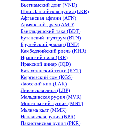
Вьетнамский донг (VND)
Шри-Ланкийская рупия (LKR)
Афганская афгани (AFN)
Армянский драм (AMD)
Бангладешский така (BDT)
Бутанский нгултрум (BTN)
Брунейский доллар (BND)
Камбоджийский риель (KHR)
Иранский риал (IRR)
Иракский динар (IQD)
Казахстанский тенге (KZT)
Кыргызский сом (KGS)
Лаосский кип (LAK)
Ливанская лира (LBP)
Мальдивская руфия (MVR)
Монгольский тугрик (MNT)
Мьянма кьят (MMK)
Непальская рупия (NPR)
Пакистанская рупия (PKR)