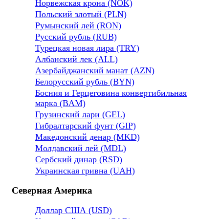
Норвежская крона (NOK)
Польский злотый (PLN)
Румынский лей (RON)
Русский рубль (RUB)
Турецкая новая лира (TRY)
Албанский лек (ALL)
Азербайджанский манат (AZN)
Белорусский рубль (BYN)
Босния и Герцеговина конвертибильная
марка (BAM)
Грузинский лари (GEL)
Гибралтарский фунт (GIP)
Македонский денар (MKD)
Молдавский лей (MDL)
Сербский динар (RSD)
Украинская гривна (UAH)
Северная Америка
Доллар США (USD)