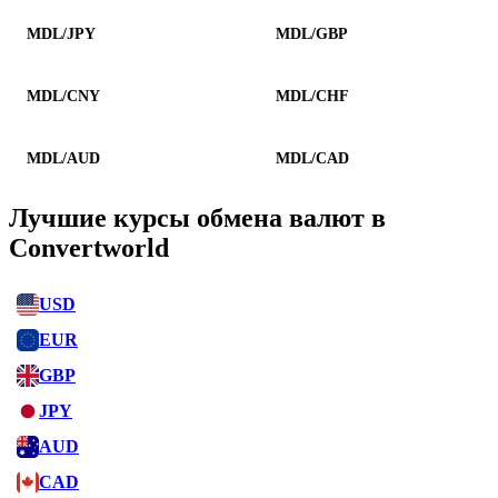
MDL/JPY
MDL/GBP
MDL/CNY
MDL/CHF
MDL/AUD
MDL/CAD
Лучшие курсы обмена валют в
Convertworld
USD
EUR
GBP
JPY
AUD
CAD