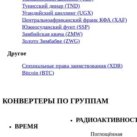
Тунисский динар (TND)
Угандийский шиллинг (UGX)
Центральноафриканский франк КФА (XAF)
Южносуданский фунт (SSP)
Замбийская квача (ZMW)
Золото Зимбабве (ZWG)
Другое
Специальные права заимствования (XDR)
Bitcoin (BTC)
КОНВЕРТЕРЫ ПО ГРУППАМ
РАДИОАКТИВНОС
ВРЕМЯ
Поглощённая