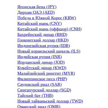
Японская йена (JPY)
Дирхам ОАЭ (AED)
Победа в Южной Корее (KRW)
Китайский юань (CNY)
Китайский юань (оффшор) (CNH)
Бахрейнский динар (BHD)
Гонконгский доллар (HKD)
Индонезийская рупия (IDR)
Новый израильский шекель (ILS)
Индийская рупия (INR)
Иорданский динар (JOD)
Кувейтский динар (KWD)
Малайзийский ринггит (MYR)
Филиппинское песо (PHP)
Саудовский риал (SAR)
Сингапурский доллар (SGD)
Тайский бат (THB)
Новый тайваньский доллар (TWD)
Оманский риал (OMR)