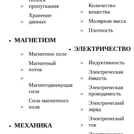
Количество
пропускания
вещества
Хранение
Молярная масса
данных
Плотность
МАГНЕТИЗМ
ЭЛЕКТРИЧЕСТВО
Магнитное поле
Индуктивность
Магнитный
поток
Электрическая
ёмкость
Магнитодвижущая
Электрическая
сила
проводимость
Сила магнитного
Электрический
поля
заряд
Электрический
МЕХАНИКА
ток