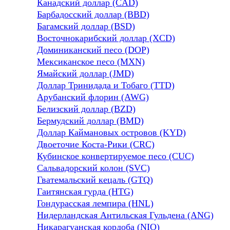
Канадский доллар (CAD)
Барбадосский доллар (BBD)
Багамский доллар (BSD)
Восточнокарибский доллар (XCD)
Доминиканский песо (DOP)
Мексиканское песо (MXN)
Ямайский доллар (JMD)
Доллар Тринидада и Тобаго (TTD)
Арубанский флорин (AWG)
Белизский доллар (BZD)
Бермудский доллар (BMD)
Доллар Каймановых островов (KYD)
Двоеточие Коста-Рики (CRC)
Кубинское конвертируемое песо (CUC)
Сальвадорский колон (SVC)
Гватемальский кецаль (GTQ)
Гаитянская гурда (HTG)
Гондурасская лемпира (HNL)
Нидерландская Антильская Гульдена (ANG)
Никарагуанская кордоба (NIO)