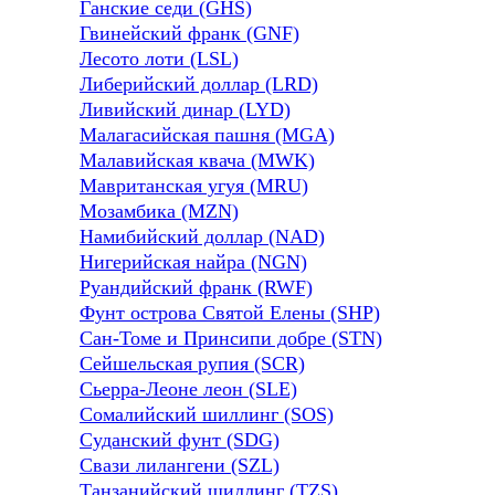
Ганские седи (GHS)
Гвинейский франк (GNF)
Лесото лоти (LSL)
Либерийский доллар (LRD)
Ливийский динар (LYD)
Малагасийская пашня (MGA)
Малавийская квача (MWK)
Мавританская угуя (MRU)
Мозамбика (MZN)
Намибийский доллар (NAD)
Нигерийская найра (NGN)
Руандийский франк (RWF)
Фунт острова Святой Елены (SHP)
Сан-Томе и Принсипи добре (STN)
Сейшельская рупия (SCR)
Сьерра-Леоне леон (SLE)
Сомалийский шиллинг (SOS)
Суданский фунт (SDG)
Свази лилангени (SZL)
Танзанийский шиллинг (TZS)