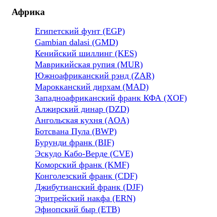
Африка
Египетский фунт (EGP)
Gambian dalasi (GMD)
Кенийский шиллинг (KES)
Маврикийская рупия (MUR)
Южноафриканский рэнд (ZAR)
Марокканский дирхам (MAD)
Западноафриканский франк КФА (XOF)
Алжирский динар (DZD)
Ангольская кухня (AOA)
Ботсвана Пула (BWP)
Бурунди франк (BIF)
Эскудо Кабо-Верде (CVE)
Коморский франк (KMF)
Конголезский франк (CDF)
Джибутианский франк (DJF)
Эритрейский накфа (ERN)
Эфиопский быр (ETB)