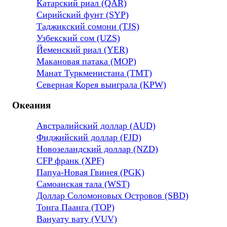
Катарский риал (QAR)
Сирийский фунт (SYP)
Таджикский сомони (TJS)
Узбекский сом (UZS)
Йеменский риал (YER)
Макановая патака (MOP)
Манат Туркменистана (TMT)
Северная Корея выиграла (KPW)
Океания
Австралийский доллар (AUD)
Фиджийский доллар (FJD)
Новозеландский доллар (NZD)
CFP франк (XPF)
Папуа-Новая Гвинея (PGK)
Самоанская тала (WST)
Доллар Соломоновых Островов (SBD)
Тонга Паанга (TOP)
Вануату вату (VUV)