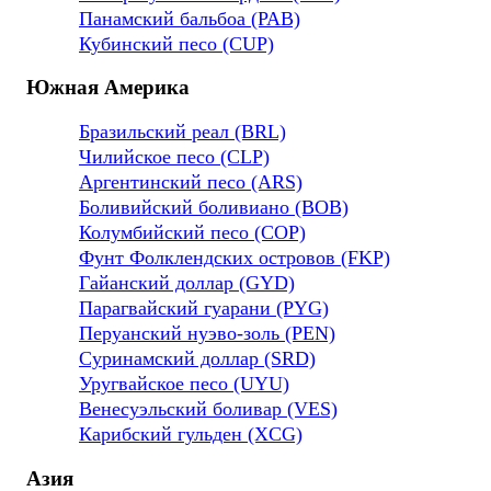
Панамский бальбоа (PAB)
Кубинский песо (CUP)
Южная Америка
Бразильский реал (BRL)
Чилийское песо (CLP)
Аргентинский песо (ARS)
Боливийский боливиано (BOB)
Колумбийский песо (COP)
Фунт Фолклендских островов (FKP)
Гайанский доллар (GYD)
Парагвайский гуарани (PYG)
Перуанский нуэво-золь (PEN)
Суринамский доллар (SRD)
Уругвайское песо (UYU)
Венесуэльский боливар (VES)
Карибский гульден (XCG)
Азия