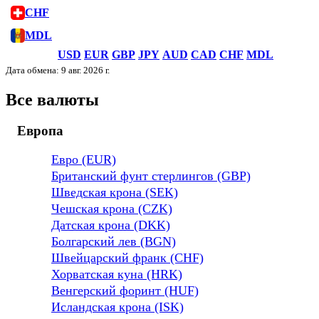
CHF
MDL
USD
EUR
GBP
JPY
AUD
CAD
CHF
MDL
Дата обмена: 9 авг. 2026 г.
Все валюты
Европа
Евро (EUR)
Британский фунт стерлингов (GBP)
Шведская крона (SEK)
Чешская крона (CZK)
Датская крона (DKK)
Болгарский лев (BGN)
Швейцарский франк (CHF)
Хорватская куна (HRK)
Венгерский форинт (HUF)
Исландская крона (ISK)