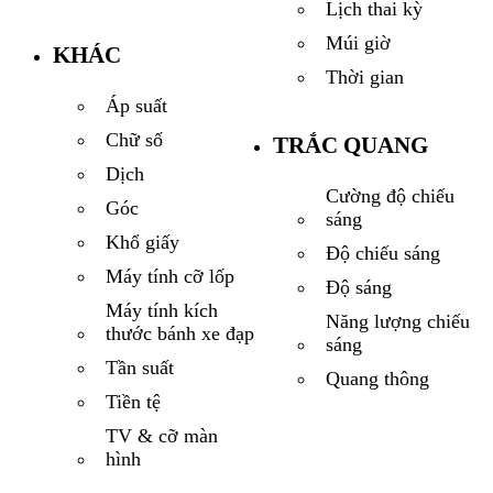
Lịch thai kỳ
Múi giờ
KHÁC
Thời gian
Áp suất
Chữ số
TRẮC QUANG
Dịch
Cường độ chiếu
Góc
sáng
Khổ giấy
Độ chiếu sáng
Máy tính cỡ lốp
Độ sáng
Máy tính kích
Năng lượng chiếu
thước bánh xe đạp
sáng
Tần suất
Quang thông
Tiền tệ
TV & cỡ màn
hình