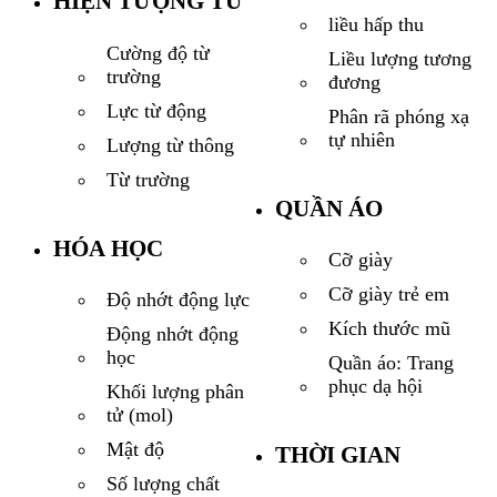
HIỆN TƯỢNG TỪ
liều hấp thu
Cường độ từ
Liều lượng tương
trường
đương
Lực từ động
Phân rã phóng xạ
tự nhiên
Lượng từ thông
Từ trường
QUẦN ÁO
HÓA HỌC
Cỡ giày
Cỡ giày trẻ em
Độ nhớt động lực
Kích thước mũ
Động nhớt động
học
Quần áo: Trang
phục dạ hội
Khối lượng phân
tử (mol)
Mật độ
THỜI GIAN
Số lượng chất