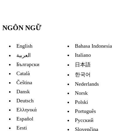
NGÔN NGỮ
English
Bahasa Indonesia
Italiano
العربية
Български
日本語
Català
한국어
Čeština
Nederlands
Dansk
Norsk
Deutsch
Polski
Ελληνικά
Português
Español
Русский
Eesti
Slovenčina