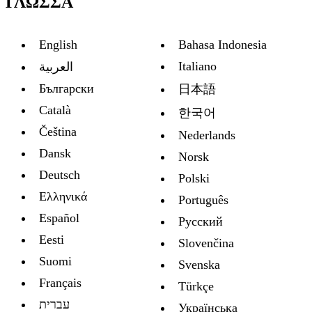
ΓΛΏΣΣΑ
English
Bahasa Indonesia
Italiano
العربية
Български
日本語
Català
한국어
Čeština
Nederlands
Dansk
Norsk
Deutsch
Polski
Ελληνικά
Português
Español
Русский
Eesti
Slovenčina
Suomi
Svenska
Français
Türkçe
עברית
Украïнська