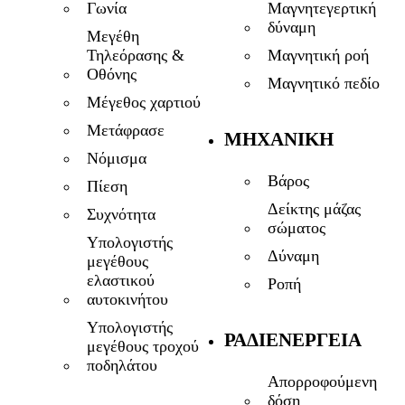
Μαγνητεγερτική
Γωνία
δύναμη
Μεγέθη
Μαγνητική ροή
Τηλεόρασης &
Οθόνης
Μαγνητικό πεδίο
Μέγεθος χαρτιού
Μετάφρασε
ΜΗΧΑΝΙΚΉ
Νόμισμα
Βάρος
Πίεση
Δείκτης μάζας
Συχνότητα
σώματος
Υπολογιστής
Δύναμη
μεγέθους
ελαστικού
Ροπή
αυτοκινήτου
Υπολογιστής
ΡΑΔΙΕΝΈΡΓΕΙΑ
μεγέθους τροχού
ποδηλάτου
Απορροφούμενη
δόση