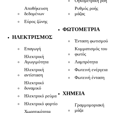
Ογκομετρική ροή
Αποθήκευση
Ρυθμός ροής
δεδομένων
μάζας
Εύρος ζώνης
ΦΩΤΟΜΕΤΡΊΑ
ΗΛΕΚΤΡΙΣΜΌΣ
Ένταση φωτισμού
Επαγωγή
Κυμματισμός του
φωτός
Ηλεκτρική
Αγωγιμότητα
Λαμπρότητα
Ηλεκτρική
Φωτεινή ενέργεια
αντίσταση
Φωτεινή ένταση
Ηλεκτρικό
δυναμικό
ΧΗΜΕΊΑ
Ηλεκτρικό ρεύμα
Ηλεκτρικό φορτίο
Γραμμομοριακή
μάζα
Χωρητικότητα