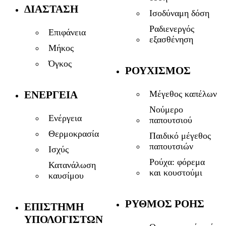
ΔΙΆΣΤΑΣΗ
Ισοδύναμη δόση
Ραδιενεργός
Επιφάνεια
εξασθένηση
Μήκος
Όγκος
ΡΟΥΧΙΣΜΌΣ
ΕΝΈΡΓΕΙΑ
Μέγεθος καπέλων
Νούμερο
Ενέργεια
παπουτσιού
Θερμοκρασία
Παιδικό μέγεθος
παπουτσιών
Ισχύς
Ρούχα: φόρεμα
Κατανάλωση
και κουστούμι
καυσίμου
ΡΥΘΜΌΣ ΡΟΉΣ
ΕΠΙΣΤΉΜΗ
ΥΠΟΛΟΓΙΣΤΏΝ