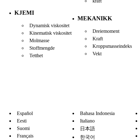
kraft
KJEMI
MEKANIKK
Dynamisk viskositet
Dreiemoment
Kinematisk viskositet
Kraft
Molmasse
Kroppsmasseindeks
Stoffmengde
Vekt
Tetthet
Español
Bahasa Indonesia
Eesti
Italiano
Suomi
日本語
Français
한국어