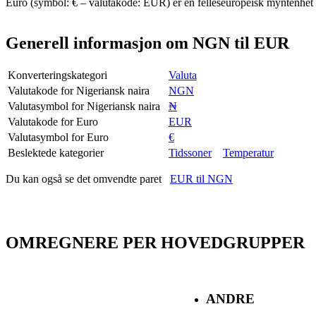
Euro (symbol: € – valutakode: EUR) er en felleseuropeisk myntenhe
Generell informasjon om NGN til EUR
Konverteringskategori
Valuta
Valutakode for Nigeriansk naira
NGN
Valutasymbol for Nigeriansk naira
₦
Valutakode for Euro
EUR
Valutasymbol for Euro
€
Beslektede kategorier
Tidssoner
Temperatur
Du kan også se det omvendte paret
EUR til NGN
OMREGNERE PER HOVEDGRUPPER
ANDRE