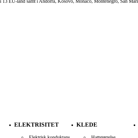
t i 13 EU-land samt i Andorra, Kosovo, Monaco, Montenegro, San Mari
ELEKTRISITET
KLEDE
Elektrisk konduktans
Hattstørrelse