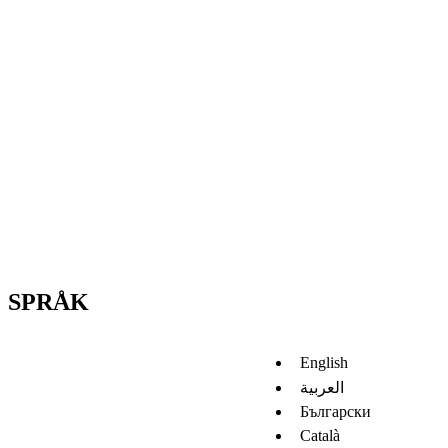
SPRÅK
English
العربية
Български
Català