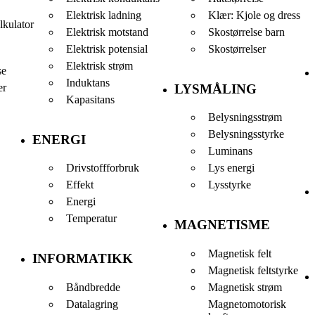
Elektrisk ladning
Klær: Kjole og dress
lkulator
Elektrisk motstand
Skostørrelse barn
Elektrisk potensial
Skostørrelser
Elektrisk strøm
se
Induktans
er
LYSMÅLING
Kapasitans
Belysningsstrøm
Belysningsstyrke
ENERGI
Luminans
Drivstoffforbruk
Lys energi
Effekt
Lysstyrke
Energi
Temperatur
MAGNETISME
Magnetisk felt
INFORMATIKK
Magnetisk feltstyrke
Båndbredde
Magnetisk strøm
Datalagring
Magnetomotorisk