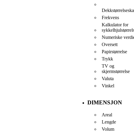
Dekkstørrelseska
Frekvens
Kalkulator for
sykkelhjulstørrel
Numeriske verdi
Oversett
Papirstørrelse
Trykk
TV og
skjermstørrelse
Valuta
Vinkel
DIMENSJON
Areal
Lengde
Volum