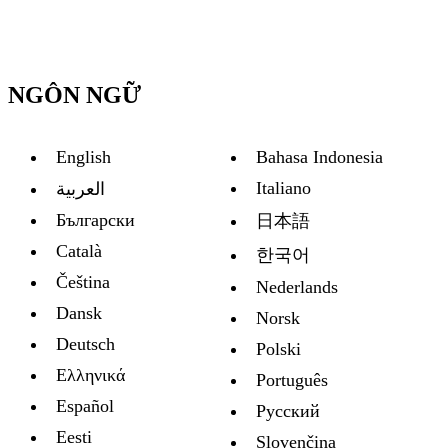
NGÔN NGỮ
English
Bahasa Indonesia
Italiano
العربية
Български
日本語
Català
한국어
Čeština
Nederlands
Dansk
Norsk
Deutsch
Polski
Ελληνικά
Português
Español
Русский
Eesti
Slovenčina