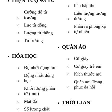
HIỆN TƯỢNG TỪ
liều hấp thu
Cường độ từ
Liều lượng tương
trường
đương
Lực từ động
Phân rã phóng xạ
tự nhiên
Lượng từ thông
Từ trường
QUẦN ÁO
HÓA HỌC
Cỡ giày
Cỡ giày trẻ em
Độ nhớt động lực
Kích thước mũ
Động nhớt động
học
Quần áo: Trang
phục dạ hội
Khối lượng phân
tử (mol)
Mật độ
THỜI GIAN
Số lượng chất