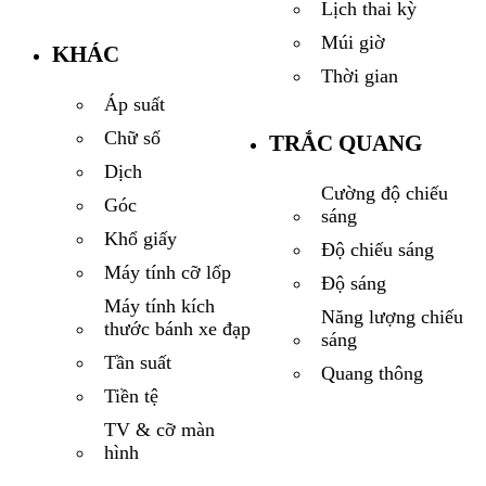
Lịch thai kỳ
Múi giờ
KHÁC
Thời gian
Áp suất
Chữ số
TRẮC QUANG
Dịch
Cường độ chiếu
Góc
sáng
Khổ giấy
Độ chiếu sáng
Máy tính cỡ lốp
Độ sáng
Máy tính kích
Năng lượng chiếu
thước bánh xe đạp
sáng
Tần suất
Quang thông
Tiền tệ
TV & cỡ màn
hình