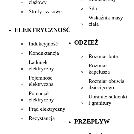
ciążowy
Siła
Strefy czasowe
Wskaźnik masy
ciała
ELEKTRYCZNOŚĆ
ODZIEŻ
Indukcyjność
Konduktancja
Rozmiar buta
Ładunek
Rozmiar
elektryczny
kapelusza
Pojemność
Rozmiar obuwia
elektryczna
dziecięcego
Potencjał
Ubranie: sukienki
elektryczny
i granitury
Prąd elektryczny
Rezystancja
PRZEPŁYW