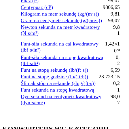
Puaz (P)
98,07
Centypuaz (cP)
9806,65
Kilogram na metr sekundę (kg/(m·s))
9,81
Gram na centymetr sekundę (g/(cm·s))
98,07
Newton sekunda na metr kwadratowy
9,8
(N·s/m²)
1
Funt-siła sekunda na cal kwadratowy
1,42×1
(lbf·s/in²)
0⁻³
Funt-siła sekunda na stopę kwadratową
0,
(lbf·s/ft²)
2
Funt na stopę sekundę (lb/(ft·s))
6,59
Funt na stopę godzinę (lb/(ft·h))
23 723,15
Ślimak stóp na sekundę (slug/(ft·s))
0,2
Funt sekunda na stopę kwadratową
1
Dyn sekund na centymetr kwadratowy
98,0
(dyn·s/cm²)
7
KONWERTERY WG KATEGORII