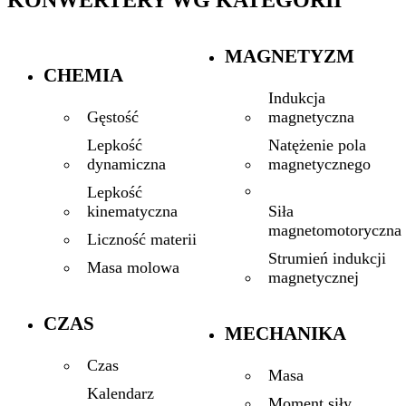
MAGNETYZM
CHEMIA
Indukcja
magnetyczna
Gęstość
Natężenie pola
Lepkość
magnetycznego
dynamiczna
Lepkość
Siła
kinematyczna
magnetomotoryczna
Liczność materii
Strumień indukcji
Masa molowa
magnetycznej
CZAS
MECHANIKA
Czas
Masa
Kalendarz
Moment siły