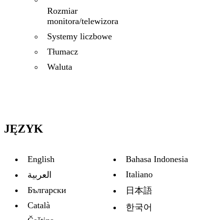
Rozmiar
monitora/telewizora
Systemy liczbowe
Tłumacz
Waluta
JĘZYK
English
Bahasa Indonesia
Italiano
العربية
Български
日本語
Català
한국어