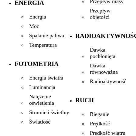
Przepływ masy
ENERGIA
Przepływ
Energia
objętości
Moc
RADIOAKTYWNOŚ
Spalanie paliwa
Temperatura
Dawka
pochłonięta
FOTOMETRIA
Dawka
równoważna
Energia światła
Radioaktywność
Luminancja
Natężenie
RUCH
oświetlenia
Strumień świetlny
Bieganie
Światłość
Prędkość
Prędkość wiatru