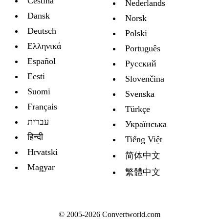
Čeština
Nederlands
Dansk
Norsk
Deutsch
Polski
Ελληνικά
Português
Español
Русский
Eesti
Slovenčina
Suomi
Svenska
Français
Türkçe
עברית
Украïнська
हिन्दी
Tiếng Việt
Hrvatski
简体中文
Magyar
繁體中文
© 2005-2026 Convertworld.com