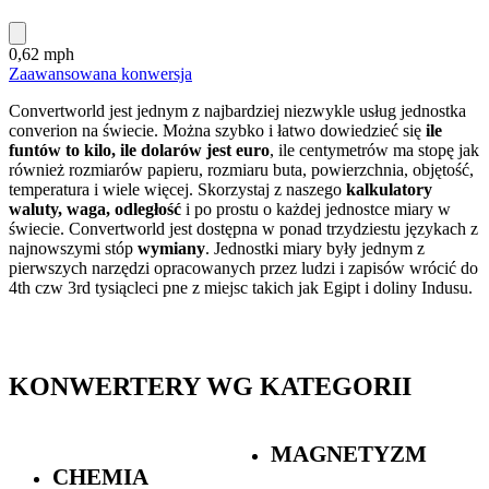
0,62 mph
Zaawansowana konwersja
Convertworld jest jednym z najbardziej niezwykle usług jednostka
converion na świecie. Można szybko i łatwo dowiedzieć się
ile
funtów to kilo, ile dolarów jest euro
, ile centymetrów ma stopę jak
również rozmiarów papieru, rozmiaru buta, powierzchnia, objętość,
temperatura i wiele więcej. Skorzystaj z naszego
kalkulatory
waluty, waga, odległość
i po prostu o każdej jednostce miary
w
świecie. Convertworld jest dostępna w ponad trzydziestu językach z
najnowszymi stóp
wymiany
. Jednostki miary były jednym z
pierwszych narzędzi opracowanych przez ludzi i zapisów wrócić do
4th czw 3rd tysiącleci pne z miejsc takich jak Egipt i doliny Indusu.
KONWERTERY WG KATEGORII
MAGNETYZM
CHEMIA