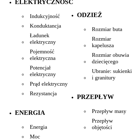
ELEKTRYCZNOŚĆ
ODZIEŻ
Indukcyjność
Konduktancja
Rozmiar buta
Ładunek
Rozmiar
elektryczny
kapelusza
Pojemność
Rozmiar obuwia
elektryczna
dziecięcego
Potencjał
Ubranie: sukienki
elektryczny
i granitury
Prąd elektryczny
Rezystancja
PRZEPŁYW
Przepływ masy
ENERGIA
Przepływ
Energia
objętości
Moc