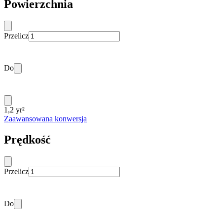
Powierzchnia
Przelicz
Do
1,2 yr²
Zaawansowana konwersja
Prędkość
Przelicz
Do