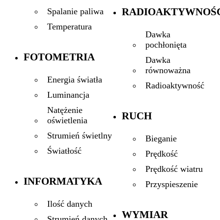
RADIOAKTYWNOŚ
Spalanie paliwa
Temperatura
Dawka
pochłonięta
FOTOMETRIA
Dawka
równoważna
Energia światła
Radioaktywność
Luminancja
Natężenie
RUCH
oświetlenia
Strumień świetlny
Bieganie
Światłość
Prędkość
Prędkość wiatru
INFORMATYKA
Przyspieszenie
Ilość danych
WYMIAR
Strumień danych