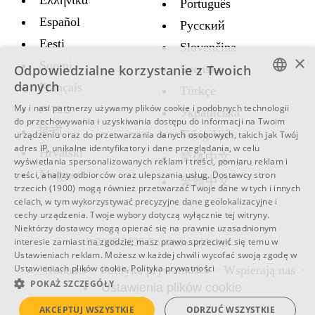
Ελληνικά
Português
Español
Русский
Eesti
Slovenčina
×
Suomi
Odpowiedzialne korzystanie z Twoich
Svenska
danych
Français
Türkçe
ENGLISH
My i nasi partnerzy używamy plików cookie i podobnych technologii
עברית
Украïнська
do przechowywania i uzyskiwania dostępu do informacji na Twoim
SWEDISH
हिन्दी
Tiếng Việt
urządzeniu oraz do przetwarzania danych osobowych, takich jak Twój
adres IP, unikalne identyfikatory i dane przeglądania, w celu
SPANISH
Hrvatski
简体中文
wyświetlania spersonalizowanych reklam i treści, pomiaru reklam i
Magyar
CATALAN
treści, analizy odbiorców oraz ulepszania usług.
Dostawcy stron
繁體中文
trzecich (1900)
mogą również przetwarzać Twoje dane w tych i innych
ARABIC
celach, w tym wykorzystywać precyzyjne dane geolokalizacyjne i
cechy urządzenia. Twoje wybory dotyczą wyłącznie tej witryny.
BULGARIAN
Niektórzy dostawcy mogą opierać się na prawnie uzasadnionym
interesie zamiast na zgodzie; masz prawo sprzeciwić się temu w
© 2005-2026 Convertworld.com
CZECH
Ustawieniach reklam
. Możesz w każdej chwili wycofać swoją zgodę w
Ustawieniach plików cookie
.
Polityka prywatności
Kontakt
Polityka prywatności
Wspierają nas
DANISH
POKAŻ SZCZEGÓŁY
Ustawienia plików cookie
GERMAN
AKCEPTUJ WSZYSTKIE
ODRZUĆ WSZYSTKIE