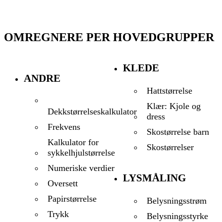
OMREGNERE PER HOVEDGRUPPER
KLEDE
ANDRE
Hattstørrelse
Klær: Kjole og
Dekkstørrelseskalkulator
dress
Frekvens
Skostørrelse barn
Kalkulator for
Skostørrelser
sykkelhjulstørrelse
Numeriske verdier
LYSMÅLING
Oversett
Papirstørrelse
Belysningsstrøm
Trykk
Belysningsstyrke