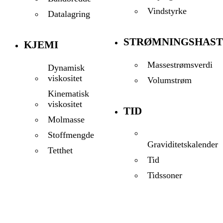
Vindstyrke
Datalagring
STRØMNINGSHAST
KJEMI
Massestrømsverdi
Dynamisk
viskositet
Volumstrøm
Kinematisk
viskositet
TID
Molmasse
Stoffmengde
Graviditetskalender
Tetthet
Tid
Tidssoner