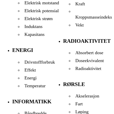
Elektrisk motstand
Kraft
Elektrisk potensial
Kroppsmasseindeks
Elektrisk strøm
Vekt
Induktans
Kapasitans
RADIOAKTIVITET
ENERGI
Absorbert dose
Doseekvivalent
Drivstoffforbruk
Radioaktivitet
Effekt
Energi
RØRSLE
Temperatur
Akselerasjon
INFORMATIKK
Fart
Løping
Båndbredde