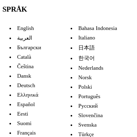
SPRÅK
English
Bahasa Indonesia
Italiano
العربية
Български
日本語
Català
한국어
Čeština
Nederlands
Dansk
Norsk
Deutsch
Polski
Ελληνικά
Português
Español
Русский
Eesti
Slovenčina
Suomi
Svenska
Français
Türkçe