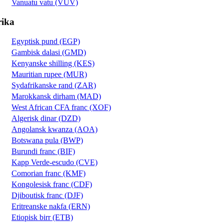
Vanuatu vatu (VUV)
rika
Egyptisk pund (EGP)
Gambisk dalasi (GMD)
Kenyanske shilling (KES)
Mauritian rupee (MUR)
Sydafrikanske rand (ZAR)
Marokkansk dirham (MAD)
West African CFA franc (XOF)
Algerisk dinar (DZD)
Angolansk kwanza (AOA)
Botswana pula (BWP)
Burundi franc (BIF)
Kapp Verde-escudo (CVE)
Comorian franc (KMF)
Kongolesisk franc (CDF)
Djiboutisk franc (DJF)
Eritreanske nakfa (ERN)
Etiopisk birr (ETB)