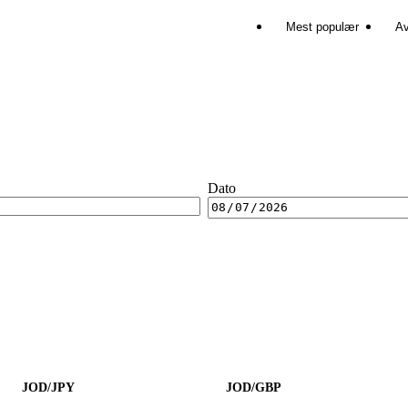
Mest populær
Av
Dato
JOD/JPY
JOD/GBP