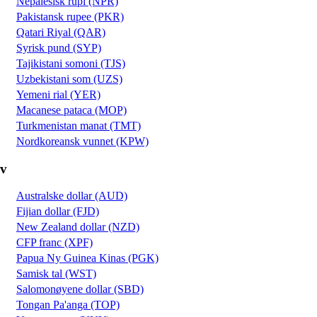
Nepalesisk rupi (NPR)
Pakistansk rupee (PKR)
Qatari Riyal (QAR)
Syrisk pund (SYP)
Tajikistani somoni (TJS)
Uzbekistani som (UZS)
Yemeni rial (YER)
Macanese pataca (MOP)
Turkmenistan manat (TMT)
Nordkoreansk vunnet (KPW)
v
Australske dollar (AUD)
Fijian dollar (FJD)
New Zealand dollar (NZD)
CFP franc (XPF)
Papua Ny Guinea Kinas (PGK)
Samisk tal (WST)
Salomonøyene dollar (SBD)
Tongan Pa'anga (TOP)