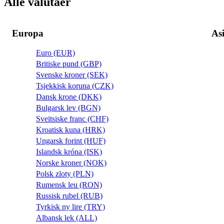
Alle valutaer
Europa
As
Euro (EUR)
Britiske pund (GBP)
Svenske kroner (SEK)
Tsjekkisk koruna (CZK)
Dansk krone (DKK)
Bulgarsk lev (BGN)
Sveitsiske franc (CHF)
Kroatisk kuna (HRK)
Ungarsk forint (HUF)
Islandsk króna (ISK)
Norske kroner (NOK)
Polsk zloty (PLN)
Rumensk leu (RON)
Russisk rubel (RUB)
Tyrkisk ny lire (TRY)
Albansk lek (ALL)