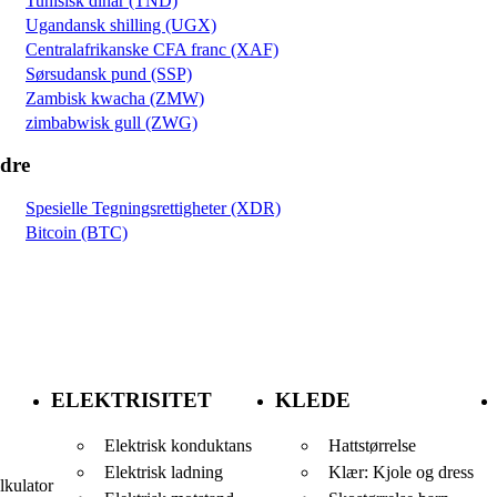
Tunisisk dinar (TND)
Ugandansk shilling (UGX)
Centralafrikanske CFA franc (XAF)
Sørsudansk pund (SSP)
Zambisk kwacha (ZMW)
zimbabwisk gull (ZWG)
dre
Spesielle Tegningsrettigheter (XDR)
Bitcoin (BTC)
ELEKTRISITET
KLEDE
Elektrisk konduktans
Hattstørrelse
Elektrisk ladning
Klær: Kjole og dress
lkulator