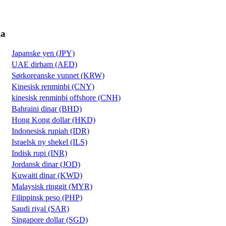
ia
Japanske yen (JPY)
UAE dirham (AED)
Sørkoreanske vunnet (KRW)
Kinesisk renminbi (CNY)
kinesisk renminbi offshore (CNH)
Bahraini dinar (BHD)
Hong Kong dollar (HKD)
Indonesisk rupiah (IDR)
Israelsk ny shekel (ILS)
Indisk rupi (INR)
Jordansk dinar (JOD)
Kuwaiti dinar (KWD)
Malaysisk ringgit (MYR)
Filippinsk peso (PHP)
Saudi riyal (SAR)
Singapore dollar (SGD)