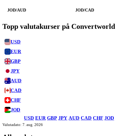
JOD/AUD
JOD/CAD
Topp valutakurser på Convertworld
USD
EUR
GBP
JPY
AUD
CAD
CHF
JOD
USD
EUR
GBP
JPY
AUD
CAD
CHF
JOD
Valutadato: 7. aug. 2026