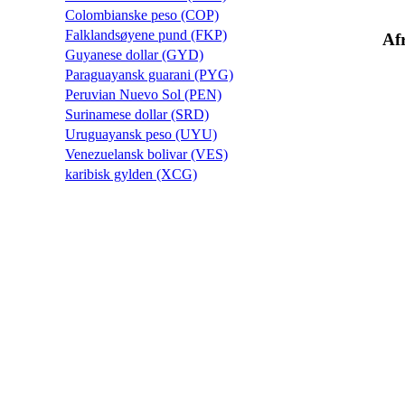
Colombianske peso (COP)
Falklandsøyene pund (FKP)
Af
Guyanese dollar (GYD)
Paraguayansk guarani (PYG)
Peruvian Nuevo Sol (PEN)
Surinamese dollar (SRD)
Uruguayansk peso (UYU)
Venezuelansk bolivar (VES)
karibisk gylden (XCG)