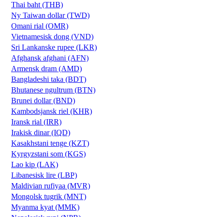
Thai baht (THB)
Ny Taiwan dollar (TWD)
Omani rial (OMR)
Vietnamesisk dong (VND)
Sri Lankanske rupee (LKR)
Afghansk afghani (AFN)
Armensk dram (AMD)
Bangladeshi taka (BDT)
Bhutanese ngultrum (BTN)
Brunei dollar (BND)
Kambodsjansk riel (KHR)
Iransk rial (IRR)
Irakisk dinar (IQD)
Kasakhstani tenge (KZT)
Kyrgyzstani som (KGS)
Lao kip (LAK)
Libanesisk lire (LBP)
Maldivian rufiyaa (MVR)
Mongolsk tugrik (MNT)
Myanma kyat (MMK)