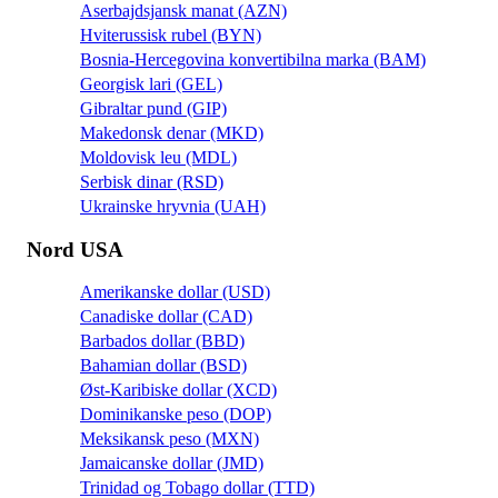
Aserbajdsjansk manat (AZN)
Hviterussisk rubel (BYN)
Bosnia-Hercegovina konvertibilna marka (BAM)
Georgisk lari (GEL)
Gibraltar pund (GIP)
Makedonsk denar (MKD)
Moldovisk leu (MDL)
Serbisk dinar (RSD)
Ukrainske hryvnia (UAH)
Nord USA
Amerikanske dollar (USD)
Canadiske dollar (CAD)
Barbados dollar (BBD)
Bahamian dollar (BSD)
Øst-Karibiske dollar (XCD)
Dominikanske peso (DOP)
Meksikansk peso (MXN)
Jamaicanske dollar (JMD)
Trinidad og Tobago dollar (TTD)