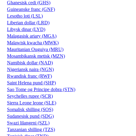
Ghanesisk cedi (GHS)
Guineanske franc (GNF)
Lesotho loti (LSL)
Liberian dollar (LRD)
Libysk dinar (LYD)
Malagasisk ariary (MGA)
Malawisk kwacha (MWK)
Mauritanian Ouguiya (MRU)
Mosambikansk metisk (MZN)
Namibisk dollar (NAD)
Nigeriansk naira (NGN)
Rwandisk franc (RWF)
Saint Helena pund (SHP)
Sao Tome og Principe dobra (STN)
Seychelles rupee (SCR)
Sierra Leone leone (SLE)
Somalisk shilling (SOS)
Sudanesisk pund (SDG)
Swazi lilangeni (SZL)
Tanzanian shilling (TZS)