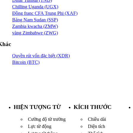
Dinar Tunisia (TND)
Chilling Uganda (UGX)
Đồng franc CFA Trung Phi (XAF)
Bảng Nam Sudan (SSP)
Zambia kwacha (ZMW)
vàng Zimbabwe (ZWG)
Khác
Quyền rút vốn đặc biệt (XDR)
Bitcoin (BTC)
HIỆN TƯỢNG TỪ
KÍCH THƯỚC
Cường độ từ trường
Chiều dài
Lực từ động
Diện tích