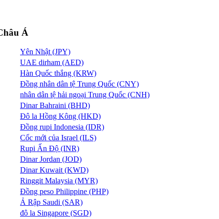
Châu Á
Yên Nhật (JPY)
UAE dirham (AED)
Hàn Quốc thắng (KRW)
Đồng nhân dân tệ Trung Quốc (CNY)
nhân dân tệ hải ngoại Trung Quốc (CNH)
Dinar Bahraini (BHD)
Đô la Hồng Kông (HKD)
Đồng rupi Indonesia (IDR)
Cốc mới của Israel (ILS)
Rupi Ấn Độ (INR)
Dinar Jordan (JOD)
Dinar Kuwait (KWD)
Ringgit Malaysia (MYR)
Đồng peso Philippine (PHP)
Ả Rập Saudi (SAR)
đô la Singapore (SGD)