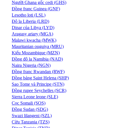
Người Ghana gốc cedi (GHS)
Đồng franc Guinea (GNF)
Lesotho loti (LSL)
Đô la Liberia (LRD)
Dinar của Libya (LYD)
Aragasy ariary (MGA)
Malawi kwacha (MWK)
Mauritanian ouguiya (MRU)
Kiểu Mozambique (MZN)
Đồng đô la Namibia (NAD)
Naira Nigeria (NGN)
Đồng franc Rwandan (RWF)
Đồng bảng Saint Helena (SHP)
Sao Tome và Principe (STN)
Đồng rupee Seychelles (SCR)
Sierra Leone leone (SLE)
Cọc Somali (SOS)
Đồng Sudan (SDG)
Swazi lilangeni (SZL)
Cừu Tanzania (TZS)