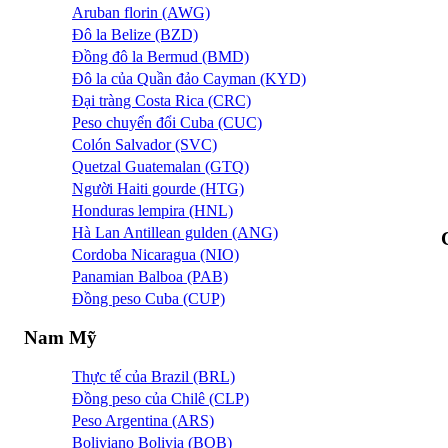
Aruban florin (AWG)
Đô la Belize (BZD)
Đồng đô la Bermud (BMD)
Đô la của Quần đảo Cayman (KYD)
Đại tràng Costa Rica (CRC)
Peso chuyển đổi Cuba (CUC)
Colón Salvador (SVC)
Quetzal Guatemalan (GTQ)
Người Haiti gourde (HTG)
Honduras lempira (HNL)
Hà Lan Antillean gulden (ANG)
Cordoba Nicaragua (NIO)
Panamian Balboa (PAB)
Đồng peso Cuba (CUP)
Nam Mỹ
Thực tế của Brazil (BRL)
Đồng peso của Chilê (CLP)
Peso Argentina (ARS)
Boliviano Bolivia (BOB)