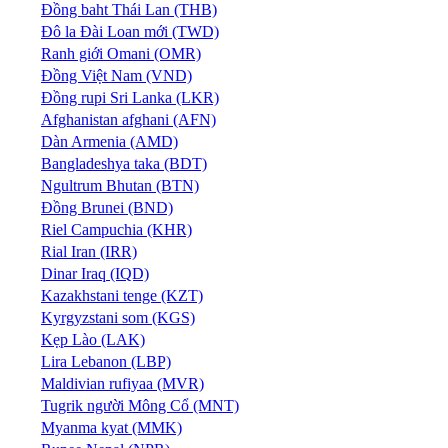
Đồng baht Thái Lan (THB)
Đô la Đài Loan mới (TWD)
Ranh giới Omani (OMR)
Đồng Việt Nam (VND)
Đồng rupi Sri Lanka (LKR)
Afghanistan afghani (AFN)
Dàn Armenia (AMD)
Bangladeshya taka (BDT)
Ngultrum Bhutan (BTN)
Đồng Brunei (BND)
Riel Campuchia (KHR)
Rial Iran (IRR)
Dinar Iraq (IQD)
Kazakhstani tenge (KZT)
Kyrgyzstani som (KGS)
Kẹp Lào (LAK)
Lira Lebanon (LBP)
Maldivian rufiyaa (MVR)
Tugrik người Mông Cổ (MNT)
Myanma kyat (MMK)