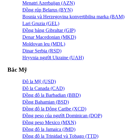
Menatri Azerbaijan (AZN)
Đồng rúp Belarus (BYN)
Bosnia và Herzegovina konvertibilna marka (BAM)
Lari Gruzia (GEL)
Đồng bảng Gibraltar (GIP)
Denar Macedonian (MKD)
Moldovan leu (MDL)
Dinar Serbia (RSD)
Hryvnia người Ukraine (UAH)
Bắc Mỹ
Đô la Mỹ (USD)
Đô la Canada (CAD)
Đồng đô la Barbadian (BBD)
Đồng Bahamian (BSD)
Đồng đô la Đông Caribe (XCD)
Đồng peso của người Dominican (DOP)
Đồng peso Mexico (MXN)
Đồng đô la Jamaica (JMD)
Đồng đô la Trinidad và Tobago (TTD)