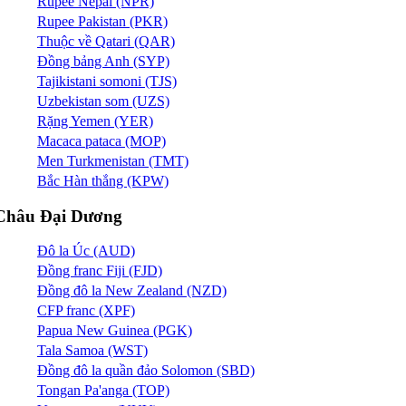
Rupee Nepal (NPR)
Rupee Pakistan (PKR)
Thuộc về Qatari (QAR)
Đồng bảng Anh (SYP)
Tajikistani somoni (TJS)
Uzbekistan som (UZS)
Rặng Yemen (YER)
Macaca pataca (MOP)
Men Turkmenistan (TMT)
Bắc Hàn thắng (KPW)
Châu Đại Dương
Đô la Úc (AUD)
Đồng franc Fiji (FJD)
Đồng đô la New Zealand (NZD)
CFP franc (XPF)
Papua New Guinea (PGK)
Tala Samoa (WST)
Đồng đô la quần đảo Solomon (SBD)
Tongan Pa'anga (TOP)