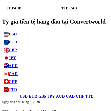
TTD/AUD
TTD/CAD
Tỷ giá tiền tệ hàng đầu tại Convertworld
USD
EUR
GBP
JPY
AUD
CAD
CHF
TTD
USD
EUR
GBP
JPY
AUD
CAD
CHF
TTD
Ngày trao đổi: 8 thg 8, 2026