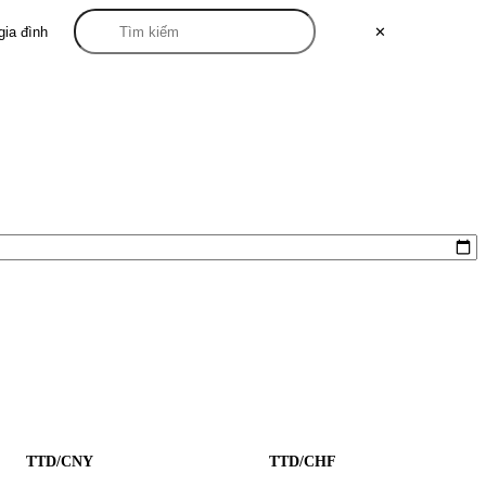
gia đình
✕
TTD/CNY
TTD/CHF