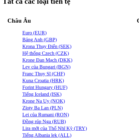
Tất cả các loại tiền tệ
Châu Âu
Euro (EUR)
Bảng Anh (GBP)
Krona Thụy Điển (SEK)
Hệ thống Czech (CZK)
Krone Đan Mạch (DKK)
Lev của Bungari (BGN)
Franc Thụy Sĩ (CHF)
Kuna Croatia (HRK)
Forint Hungary (HUF)
Tiếng Iceland (ISK)
Krone Na Uy (NOK)
Zloty Ba Lan (PLN)
Lei của Rumani (RON)
Đồng rúp Nga (RUB)
Lira mới của Thổ Nhĩ Kỳ (TRY)
Tiếng Albania lek (ALL)