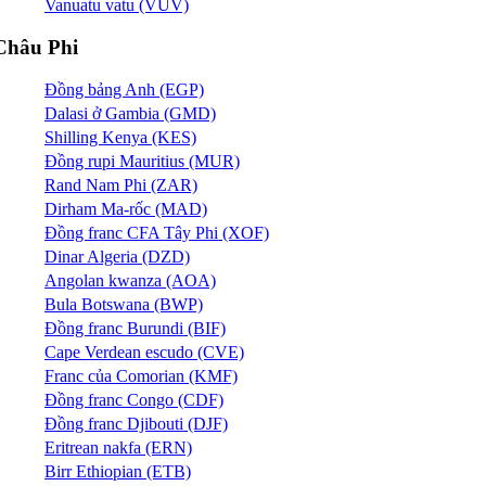
Vanuatu vatu (VUV)
Châu Phi
Đồng bảng Anh (EGP)
Dalasi ở Gambia (GMD)
Shilling Kenya (KES)
Đồng rupi Mauritius (MUR)
Rand Nam Phi (ZAR)
Dirham Ma-rốc (MAD)
Đồng franc CFA Tây Phi (XOF)
Dinar Algeria (DZD)
Angolan kwanza (AOA)
Bula Botswana (BWP)
Đồng franc Burundi (BIF)
Cape Verdean escudo (CVE)
Franc của Comorian (KMF)
Đồng franc Congo (CDF)
Đồng franc Djibouti (DJF)
Eritrean nakfa (ERN)
Birr Ethiopian (ETB)