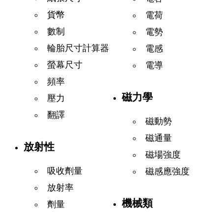
貨幣
電荷
數制
電勢
輪胎尺寸計算器
電感
螢幕尺寸
電導
頻率
磁力學
壓力
翻譯
磁動勢
磁通量
放射性
磁場強度
吸收劑量
磁感應強度
放射率
機械類
劑量