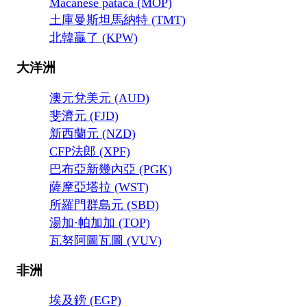
Macanese pataca (MOP)
土庫曼斯坦馬納特 (TMT)
北韓贏了 (KPW)
大洋洲
澳元兌美元 (AUD)
斐濟元 (FJD)
新西蘭元 (NZD)
CFP法郎 (XPF)
巴布亞新幾內亞 (PGK)
薩摩亞塔拉 (WST)
所羅門群島元 (SBD)
湯加·帕加加 (TOP)
瓦努阿圖瓦圖 (VUV)
非洲
埃及鎊 (EGP)