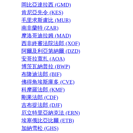
岡比亞達拉西 (GMD)
肯尼亞先令 (KES)
毛里求斯盧比 (MUR)
南非蘭特 (ZAR)
摩洛哥迪拉姆 (MAD)
西非終審法院法郎 (XOF)
阿爾及利亞第納爾 (DZD)
安哥拉寬扎 (AOA)
博茨瓦納普拉 (BWP)
布隆迪法郎 (BIF)
佛得角埃斯庫多 (CVE)
科摩羅法郎 (KMF)
剛果法郎 (CDF)
吉布提法郎 (DJF)
厄立特里亞納克法 (ERN)
埃塞俄比亞比爾 (ETB)
加納雪松 (GHS)