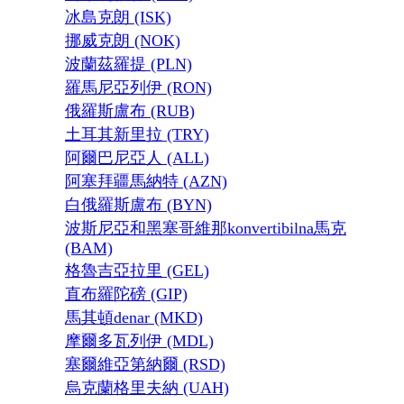
冰島克朗 (ISK)
挪威克朗 (NOK)
波蘭茲羅提 (PLN)
羅馬尼亞列伊 (RON)
俄羅斯盧布 (RUB)
土耳其新里拉 (TRY)
阿爾巴尼亞人 (ALL)
阿塞拜疆馬納特 (AZN)
白俄羅斯盧布 (BYN)
波斯尼亞和黑塞哥維那konvertibilna馬克
(BAM)
格魯吉亞拉里 (GEL)
直布羅陀磅 (GIP)
馬其頓denar (MKD)
摩爾多瓦列伊 (MDL)
塞爾維亞第納爾 (RSD)
烏克蘭格里夫納 (UAH)