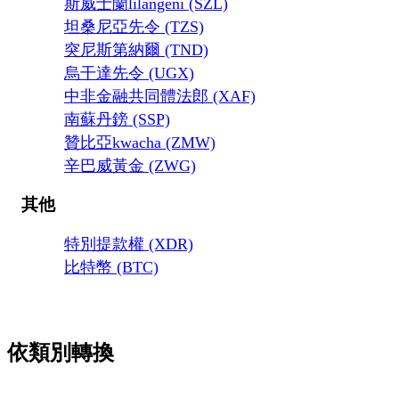
斯威士蘭lilangeni (SZL)
坦桑尼亞先令 (TZS)
突尼斯第納爾 (TND)
烏干達先令 (UGX)
中非金融共同體法郎 (XAF)
南蘇丹鎊 (SSP)
贊比亞kwacha (ZMW)
辛巴威黃金 (ZWG)
其他
特別提款權 (XDR)
比特幣 (BTC)
依類別轉換