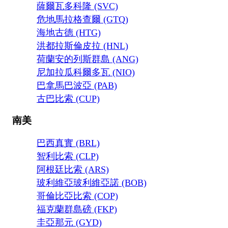
薩爾瓦多科隆 (SVC)
危地馬拉格查爾 (GTQ)
海地古德 (HTG)
洪都拉斯倫皮拉 (HNL)
荷蘭安的列斯群島 (ANG)
尼加拉瓜科爾多瓦 (NIO)
巴拿馬巴波亞 (PAB)
古巴比索 (CUP)
南美
巴西真實 (BRL)
智利比索 (CLP)
阿根廷比索 (ARS)
玻利維亞玻利維亞諾 (BOB)
哥倫比亞比索 (COP)
福克蘭群島磅 (FKP)
圭亞那元 (GYD)