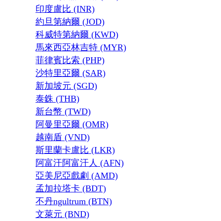
印度盧比 (INR)
約旦第納爾 (JOD)
科威特第納爾 (KWD)
馬來西亞林吉特 (MYR)
菲律賓比索 (PHP)
沙特里亞爾 (SAR)
新加坡元 (SGD)
泰銖 (THB)
新台幣 (TWD)
阿曼里亞爾 (OMR)
越南盾 (VND)
斯里蘭卡盧比 (LKR)
阿富汗阿富汗人 (AFN)
亞美尼亞戲劇 (AMD)
孟加拉塔卡 (BDT)
不丹ngultrum (BTN)
文萊元 (BND)