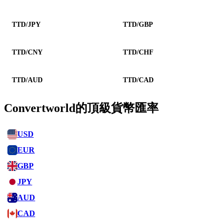
TTD/JPY
TTD/GBP
TTD/CNY
TTD/CHF
TTD/AUD
TTD/CAD
Convertworld的頂級貨幣匯率
USD
EUR
GBP
JPY
AUD
CAD