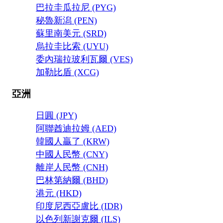
巴拉圭瓜拉尼 (PYG)
秘魯新潟 (PEN)
蘇里南美元 (SRD)
烏拉圭比索 (UYU)
委內瑞拉玻利瓦爾 (VES)
加勒比盾 (XCG)
亞洲
日圓 (JPY)
阿聯酋迪拉姆 (AED)
韓國人贏了 (KRW)
中國人民幣 (CNY)
離岸人民幣 (CNH)
巴林第納爾 (BHD)
港元 (HKD)
印度尼西亞盧比 (IDR)
以色列新謝克爾 (ILS)