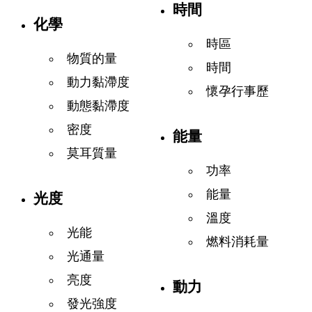
時間
化學
時區
物質的量
時間
動力黏滯度
懷孕行事歷
動態黏滯度
密度
能量
莫耳質量
功率
能量
光度
溫度
光能
燃料消耗量
光通量
亮度
動力
發光強度