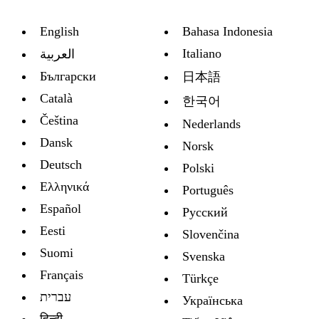
English
Bahasa Indonesia
Italiano
العربية
Български
日本語
Català
한국어
Čeština
Nederlands
Dansk
Norsk
Deutsch
Polski
Ελληνικά
Português
Español
Русский
Eesti
Slovenčina
Suomi
Svenska
Français
Türkçe
עברית
Украïнська