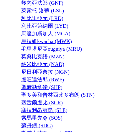
幾內亞法郎 (GNF)
萊索托·洛蒂 (LSL)
利比里亞元 (LRD)
利比亞第納爾 (LYD)
馬達加斯加人 (MGA)
馬拉維kwacha (MWK)
毛里塔尼亞ouguiya (MRU)
莫桑比克語 (MZN)
納米比亞元 (NAD)
尼日利亞奈拉 (NGN)
盧旺達法郎 (RWF)
聖赫勒拿磅 (SHP)
聖多美和普林西比多布朗 (STN)
塞舌爾盧比 (SCR)
塞拉利昂萊昂 (SLE)
索馬里先令 (SOS)
蘇丹鎊 (SDG)