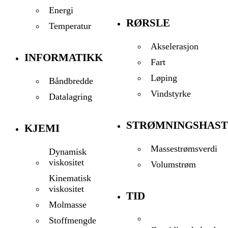
Energi
RØRSLE
Temperatur
Akselerasjon
INFORMATIKK
Fart
Løping
Båndbredde
Vindstyrke
Datalagring
STRØMNINGSHAST
KJEMI
Massestrømsverdi
Dynamisk
viskositet
Volumstrøm
Kinematisk
viskositet
TID
Molmasse
Stoffmengde