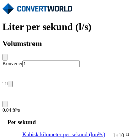
Liter per sekund (l/s)
Volumstrøm
Konverter
Til
0,04 ft³/s
Per sekund
Kubisk kilometer per sekund (km³/s)
1×10⁻¹²