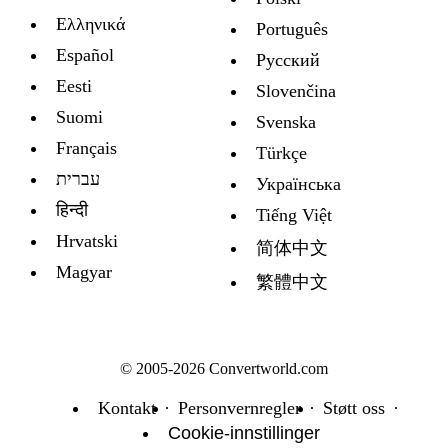
Ελληνικά
Português
Español
Русский
Eesti
Slovenčina
Suomi
Svenska
Français
Türkçe
עברית
Украïнська
हिन्दी
Tiếng Việt
Hrvatski
简体中文
Magyar
繁體中文
© 2005-2026 Convertworld.com
Kontakt
Personvernregler
Støtt oss
Cookie-innstillinger