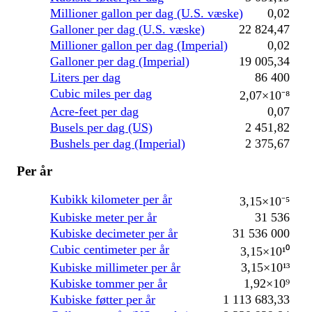
Millioner gallon per dag (U.S. væske)
0,02
Galloner per dag (U.S. væske)
22 824,47
Millioner gallon per dag (Imperial)
0,02
Galloner per dag (Imperial)
19 005,34
Liters per dag
86 400
Cubic miles per dag
2,07×10⁻⁸
Acre-feet per dag
0,07
Busels per dag (US)
2 451,82
Bushels per dag (Imperial)
2 375,67
Per år
Kubikk kilometer per år
3,15×10⁻⁵
Kubiske meter per år
31 536
Kubiske decimeter per år
31 536 000
Cubic centimeter per år
3,15×10¹⁰
Kubiske millimeter per år
3,15×10¹³
Kubiske tommer per år
1,92×10⁹
Kubiske føtter per år
1 113 683,33