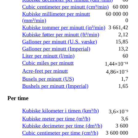
Cubic centimeter per minutt (cm³/min)
60 000
Kubiske millimeter per minutt
60 000 00
(mm³/min)
0
Kubiske tommer per minutt (in³/min)
3 661,42
Kubiske føtter per minutt (ft³/min)
2,12
Galloner per minutt (U.S. væske)
15,85
Galloner per minutt (Imperial)
13,2
Liter per minutt (l/min)
60
Cubic miles per minutt
1,44×10⁻¹¹
Acre-feet per minutt
4,86×10⁻⁵
Busels per minutt (US)
1,7
Bushels per minutt (Imperial)
1,65
Per time
Kubiske kilometer i timen (km³/h)
3,6×10⁻⁹
Kubiske meter per time (m³/h)
3,6
Kubiske decimeter per time (dm³/h)
3 600
Cubic centimeter per time (cm³/h)
3 600 000