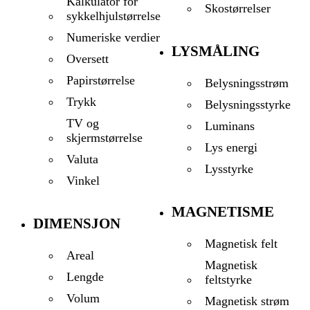
Kalkulator for
Skostørrelser
sykkelhjulstørrelse
Numeriske verdier
LYSMÅLING
Oversett
Papirstørrelse
Belysningsstrøm
Trykk
Belysningsstyrke
TV og
Luminans
skjermstørrelse
Lys energi
Valuta
Lysstyrke
Vinkel
MAGNETISME
DIMENSJON
Magnetisk felt
Areal
Magnetisk
Lengde
feltstyrke
Volum
Magnetisk strøm