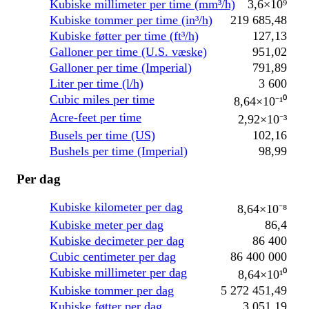
Kubiske millimeter per time (mm³/h)
3,6×10⁹
Kubiske tommer per time (in³/h)
219 685,48
Kubiske føtter per time (ft³/h)
127,13
Galloner per time (U.S. væske)
951,02
Galloner per time (Imperial)
791,89
Liter per time (l/h)
3 600
Cubic miles per time
8,64×10⁻¹⁰
Acre-feet per time
2,92×10⁻³
Busels per time (US)
102,16
Bushels per time (Imperial)
98,99
Per dag
Kubiske kilometer per dag
8,64×10⁻⁸
Kubiske meter per dag
86,4
Kubiske decimeter per dag
86 400
Cubic centimeter per dag
86 400 000
Kubiske millimeter per dag
8,64×10¹⁰
Kubiske tommer per dag
5 272 451,49
Kubiske føtter per dag
3 051,19