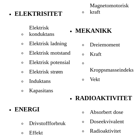
Magnetomotorisk
kraft
ELEKTRISITET
Elektrisk
MEKANIKK
konduktans
Elektrisk ladning
Dreiemoment
Elektrisk motstand
Kraft
Elektrisk potensial
Kroppsmasseindeks
Elektrisk strøm
Vekt
Induktans
Kapasitans
RADIOAKTIVITET
ENERGI
Absorbert dose
Doseekvivalent
Drivstoffforbruk
Radioaktivitet
Effekt