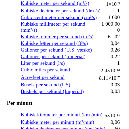
Kubiske meter per sekund (m³/s)
1×10⁻³
Kubiske decimeter per sekund (dm³/s)
1
Cubic centimeter per sekund (cm³/s)
1 000
Kubiske millimeter per sekund
1 000 00
(mm³/s)
0
Kubiske tommer per sekund (in³/s)
61,02
Kubiske føtter per sekund (ft³/s)
0,04
Galloner per sekund (U.S. væske)
0,26
Galloner per sekund (Imperial)
0,22
Liter per sekund (l/s)
1
Cubic miles per sekund
2,4×10⁻¹³
Acre-feet per sekund
8,11×10⁻⁷
Busels per sekund (US)
0,03
Bushels per sekund (Imperial)
0,03
Per minutt
Kubisk kilometer per minutt (km³/min)
6×10⁻¹¹
Kubiske meter per minutt (m³/min)
0,06
Kubiske decimeter per minutt (dm³/min)
60