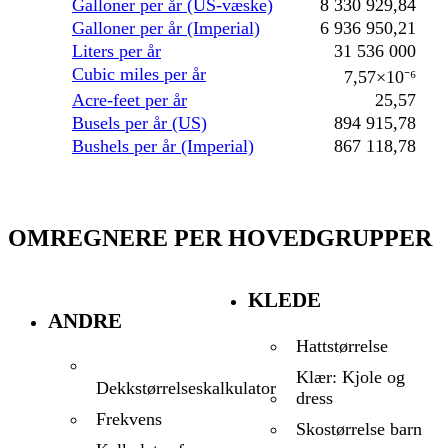
Galloner per år (US-væske)
8 330 929,84
Galloner per år (Imperial)
6 936 950,21
Liters per år
31 536 000
Cubic miles per år
7,57×10⁻⁶
Acre-feet per år
25,57
Busels per år (US)
894 915,78
Bushels per år (Imperial)
867 118,78
OMREGNERE PER HOVEDGRUPPER
KLEDE
ANDRE
Hattstørrelse
Klær: Kjole og
Dekkstørrelseskalkulator
dress
Frekvens
Skostørrelse barn