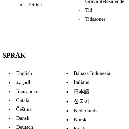
Graviditetskalender
Tetthet
Tid
Tidssoner
SPRÅK
English
Bahasa Indonesia
Italiano
العربية
Български
日本語
Català
한국어
Čeština
Nederlands
Dansk
Norsk
Deutsch
Polski