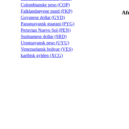
Colombianske peso (COP)
Falklandsøyene pund (FKP)
Af
Guyanese dollar (GYD)
Paraguayansk guarani (PYG)
Peruvian Nuevo Sol (PEN)
Surinamese dollar (SRD)
Uruguayansk peso (UYU)
Venezuelansk bolivar (VES)
karibisk gylden (XCG)