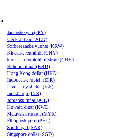
ia
Japanske yen (JPY)
UAE dirham (AED)
Sørkoreanske vunnet (KRW)
Kinesisk renminbi (CNY)
kinesisk renminbi offshore (CNH)
Bahraini dinar (BHD)
Hong Kong dollar (HKD)
Indonesisk rupiah (IDR)
Israelsk ny shekel (ILS)
Indisk rupi (INR)
Jordansk dinar (JOD)
Kuwaiti dinar (KWD)
Malaysisk ringgit (MYR)
Filippinsk peso (PHP)
Saudi riyal (SAR)
Singapore dollar (SGD)