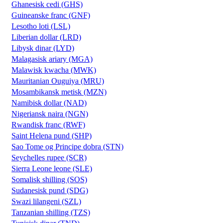
Ghanesisk cedi (GHS)
Guineanske franc (GNF)
Lesotho loti (LSL)
Liberian dollar (LRD)
Libysk dinar (LYD)
Malagasisk ariary (MGA)
Malawisk kwacha (MWK)
Mauritanian Ouguiya (MRU)
Mosambikansk metisk (MZN)
Namibisk dollar (NAD)
Nigeriansk naira (NGN)
Rwandisk franc (RWF)
Saint Helena pund (SHP)
Sao Tome og Principe dobra (STN)
Seychelles rupee (SCR)
Sierra Leone leone (SLE)
Somalisk shilling (SOS)
Sudanesisk pund (SDG)
Swazi lilangeni (SZL)
Tanzanian shilling (TZS)