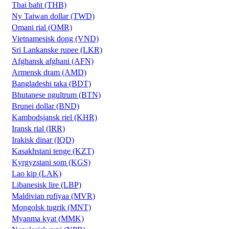
Thai baht (THB)
Ny Taiwan dollar (TWD)
Omani rial (OMR)
Vietnamesisk dong (VND)
Sri Lankanske rupee (LKR)
Afghansk afghani (AFN)
Armensk dram (AMD)
Bangladeshi taka (BDT)
Bhutanese ngultrum (BTN)
Brunei dollar (BND)
Kambodsjansk riel (KHR)
Iransk rial (IRR)
Irakisk dinar (IQD)
Kasakhstani tenge (KZT)
Kyrgyzstani som (KGS)
Lao kip (LAK)
Libanesisk lire (LBP)
Maldivian rufiyaa (MVR)
Mongolsk tugrik (MNT)
Myanma kyat (MMK)