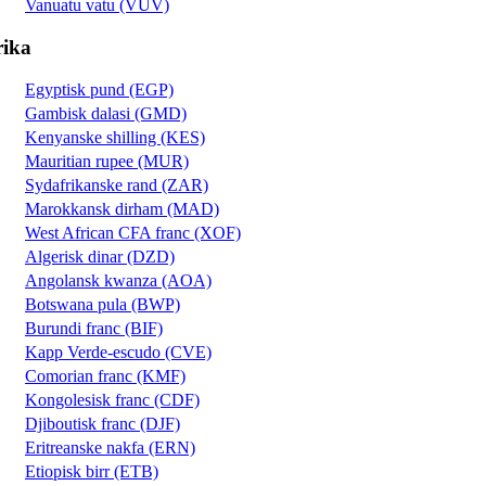
Vanuatu vatu (VUV)
rika
Egyptisk pund (EGP)
Gambisk dalasi (GMD)
Kenyanske shilling (KES)
Mauritian rupee (MUR)
Sydafrikanske rand (ZAR)
Marokkansk dirham (MAD)
West African CFA franc (XOF)
Algerisk dinar (DZD)
Angolansk kwanza (AOA)
Botswana pula (BWP)
Burundi franc (BIF)
Kapp Verde-escudo (CVE)
Comorian franc (KMF)
Kongolesisk franc (CDF)
Djiboutisk franc (DJF)
Eritreanske nakfa (ERN)
Etiopisk birr (ETB)