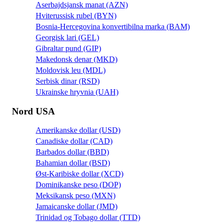
Aserbajdsjansk manat (AZN)
Hviterussisk rubel (BYN)
Bosnia-Hercegovina konvertibilna marka (BAM)
Georgisk lari (GEL)
Gibraltar pund (GIP)
Makedonsk denar (MKD)
Moldovisk leu (MDL)
Serbisk dinar (RSD)
Ukrainske hryvnia (UAH)
Nord USA
Amerikanske dollar (USD)
Canadiske dollar (CAD)
Barbados dollar (BBD)
Bahamian dollar (BSD)
Øst-Karibiske dollar (XCD)
Dominikanske peso (DOP)
Meksikansk peso (MXN)
Jamaicanske dollar (JMD)
Trinidad og Tobago dollar (TTD)