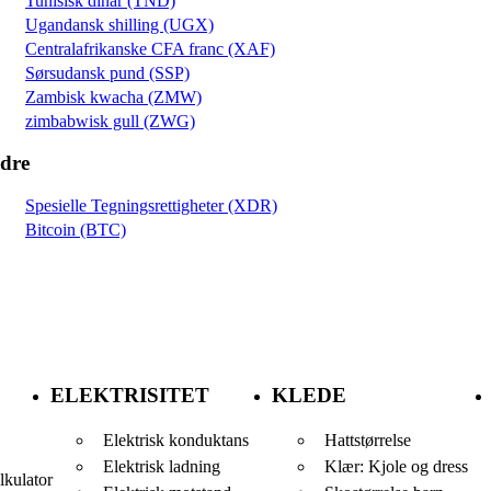
Tunisisk dinar (TND)
Ugandansk shilling (UGX)
Centralafrikanske CFA franc (XAF)
Sørsudansk pund (SSP)
Zambisk kwacha (ZMW)
zimbabwisk gull (ZWG)
dre
Spesielle Tegningsrettigheter (XDR)
Bitcoin (BTC)
ELEKTRISITET
KLEDE
Elektrisk konduktans
Hattstørrelse
Elektrisk ladning
Klær: Kjole og dress
lkulator