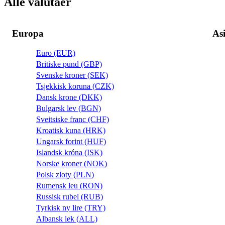
Alle valutaer
Europa
As
Euro (EUR)
Britiske pund (GBP)
Svenske kroner (SEK)
Tsjekkisk koruna (CZK)
Dansk krone (DKK)
Bulgarsk lev (BGN)
Sveitsiske franc (CHF)
Kroatisk kuna (HRK)
Ungarsk forint (HUF)
Islandsk króna (ISK)
Norske kroner (NOK)
Polsk zloty (PLN)
Rumensk leu (RON)
Russisk rubel (RUB)
Tyrkisk ny lire (TRY)
Albansk lek (ALL)