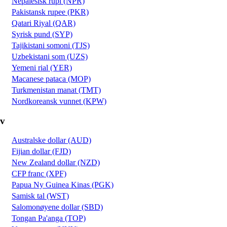
Nepalesisk rupi (NPR)
Pakistansk rupee (PKR)
Qatari Riyal (QAR)
Syrisk pund (SYP)
Tajikistani somoni (TJS)
Uzbekistani som (UZS)
Yemeni rial (YER)
Macanese pataca (MOP)
Turkmenistan manat (TMT)
Nordkoreansk vunnet (KPW)
v
Australske dollar (AUD)
Fijian dollar (FJD)
New Zealand dollar (NZD)
CFP franc (XPF)
Papua Ny Guinea Kinas (PGK)
Samisk tal (WST)
Salomonøyene dollar (SBD)
Tongan Pa'anga (TOP)