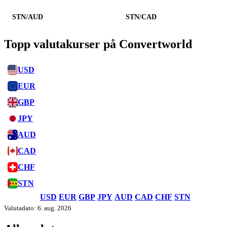
STN/AUD
STN/CAD
Topp valutakurser på Convertworld
USD
EUR
GBP
JPY
AUD
CAD
CHF
STN
USD
EUR
GBP
JPY
AUD
CAD
CHF
STN
Valutadato: 6. aug. 2026