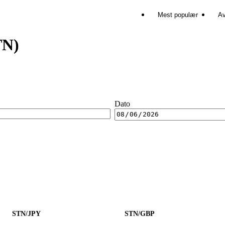
Mest populær
Av
TN)
Dato
STN/JPY
STN/GBP