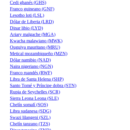
Cedi ghanés (GHS)
Franco guineano (GNF)
Lesotho loti (LSL)
Dólar de Liberia (LRD)
Dinar libio (LYD)
Ariary malgache (MGA)
Kwacha malawiano (MWK)
Ouguiya mauritano (MRU)
Metical mozambiqueño (MZN)
Dólar namibio (NAD)
Naira nigeriano (NGN)
Franco ruandés (RWF)
Libra de Santa Helena (SHP)
Santo Tomé y Príncipe dobra (STN)
Rupia de Seychelles (SCR)
Sierra Leona Leona (SLE)
Chelín somalí (SOS)
Libra sudanesa (SDG)
Swazi lilangeni (SZL)
Chelín tanzano (TZS)