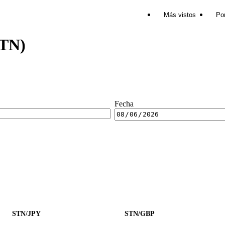
Más vistos
Por
STN)
Fecha
STN/JPY
STN/GBP