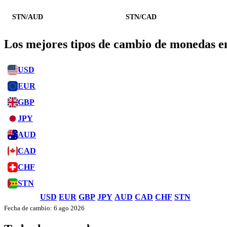
STN/AUD
STN/CAD
Los mejores tipos de cambio de monedas 
USD
EUR
GBP
JPY
AUD
CAD
CHF
STN
USD
EUR
GBP
JPY
AUD
CAD
CHF
STN
Fecha de cambio: 6 ago 2026