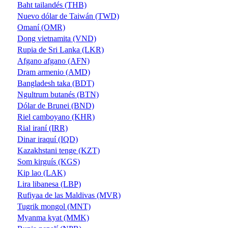
Baht tailandés (THB)
Nuevo dólar de Taiwán (TWD)
Omaní (OMR)
Dong vietnamita (VND)
Rupia de Sri Lanka (LKR)
Afgano afgano (AFN)
Dram armenio (AMD)
Bangladesh taka (BDT)
Ngultrum butanés (BTN)
Dólar de Brunei (BND)
Riel camboyano (KHR)
Rial iraní (IRR)
Dinar iraquí (IQD)
Kazakhstani tenge (KZT)
Som kirguís (KGS)
Kip lao (LAK)
Lira libanesa (LBP)
Rufiyaa de las Maldivas (MVR)
Tugrik mongol (MNT)
Myanma kyat (MMK)