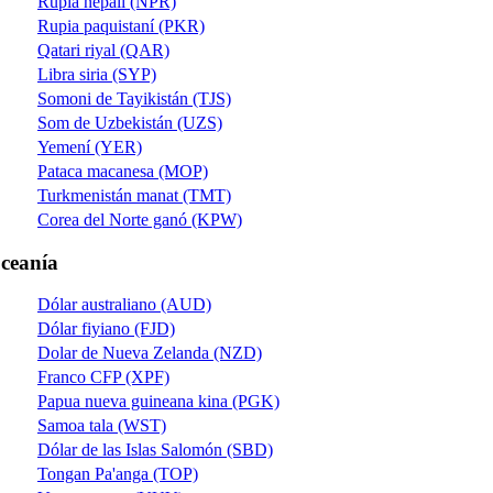
Rupia nepalí (NPR)
Rupia paquistaní (PKR)
Qatari riyal (QAR)
Libra siria (SYP)
Somoni de Tayikistán (TJS)
Som de Uzbekistán (UZS)
Yemení (YER)
Pataca macanesa (MOP)
Turkmenistán manat (TMT)
Corea del Norte ganó (KPW)
ceanía
Dólar australiano (AUD)
Dólar fiyiano (FJD)
Dolar de Nueva Zelanda (NZD)
Franco CFP (XPF)
Papua nueva guineana kina (PGK)
Samoa tala (WST)
Dólar de las Islas Salomón (SBD)
Tongan Pa'anga (TOP)