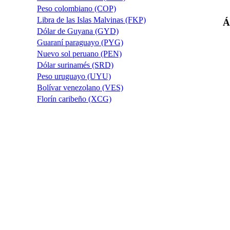
Peso colombiano (COP)
Libra de las Islas Malvinas (FKP)
Á
Dólar de Guyana (GYD)
Guaraní paraguayo (PYG)
Nuevo sol peruano (PEN)
Dólar surinamés (SRD)
Peso uruguayo (UYU)
Bolívar venezolano (VES)
Florín caribeño (XCG)