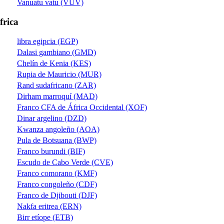
Vanuatu vatu (VUV)
frica
libra egipcia (EGP)
Dalasi gambiano (GMD)
Chelín de Kenia (KES)
Rupia de Mauricio (MUR)
Rand sudafricano (ZAR)
Dirham marroquí (MAD)
Franco CFA de África Occidental (XOF)
Dinar argelino (DZD)
Kwanza angoleño (AOA)
Pula de Botsuana (BWP)
Franco burundi (BIF)
Escudo de Cabo Verde (CVE)
Franco comorano (KMF)
Franco congoleño (CDF)
Franco de Djibouti (DJF)
Nakfa eritrea (ERN)
Birr etíope (ETB)