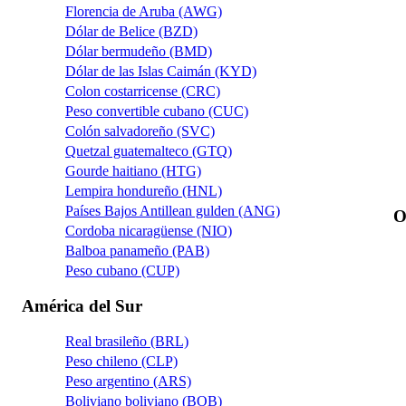
Florencia de Aruba (AWG)
Dólar de Belice (BZD)
Dólar bermudeño (BMD)
Dólar de las Islas Caimán (KYD)
Colon costarricense (CRC)
Peso convertible cubano (CUC)
Colón salvadoreño (SVC)
Quetzal guatemalteco (GTQ)
Gourde haitiano (HTG)
Lempira hondureño (HNL)
Países Bajos Antillean gulden (ANG)
O
Cordoba nicaragüense (NIO)
Balboa panameño (PAB)
Peso cubano (CUP)
América del Sur
Real brasileño (BRL)
Peso chileno (CLP)
Peso argentino (ARS)
Boliviano boliviano (BOB)