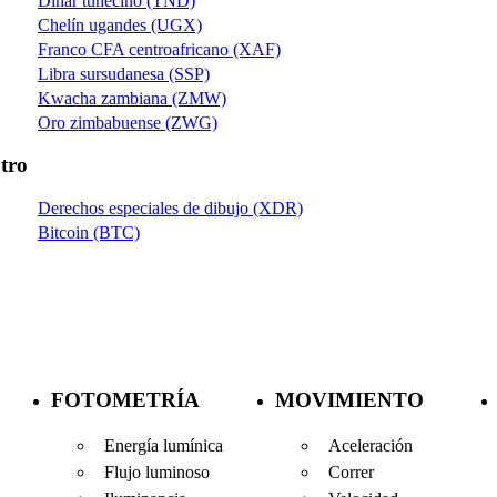
Dinar tunecino (TND)
Chelín ugandes (UGX)
Franco CFA centroafricano (XAF)
Libra sursudanesa (SSP)
Kwacha zambiana (ZMW)
Oro zimbabuense (ZWG)
tro
Derechos especiales de dibujo (XDR)
Bitcoin (BTC)
FOTOMETRÍA
MOVIMIENTO
Energía lumínica
Aceleración
Flujo luminoso
Correr