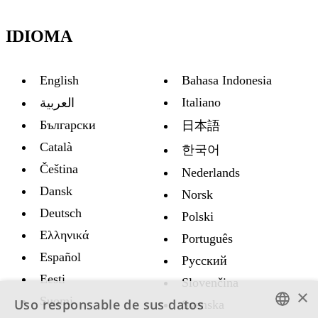
IDIOMA
English
Bahasa Indonesia
Italiano
العربية
Български
日本語
Català
한국어
Čeština
Nederlands
Dansk
Norsk
Deutsch
Polski
Ελληνικά
Português
Español
Русский
Eesti
Slovenčina
×
Suomi
Uso responsable de sus datos
Svenska