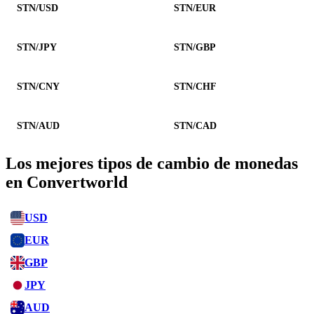
STN/USD
STN/EUR
STN/JPY
STN/GBP
STN/CNY
STN/CHF
STN/AUD
STN/CAD
Los mejores tipos de cambio de monedas
en Convertworld
USD
EUR
GBP
JPY
AUD