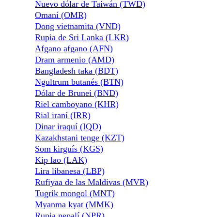
Nuevo dólar de Taiwán (TWD)
Omaní (OMR)
Dong vietnamita (VND)
Rupia de Sri Lanka (LKR)
Afgano afgano (AFN)
Dram armenio (AMD)
Bangladesh taka (BDT)
Ngultrum butanés (BTN)
Dólar de Brunei (BND)
Riel camboyano (KHR)
Rial iraní (IRR)
Dinar iraquí (IQD)
Kazakhstani tenge (KZT)
Som kirguís (KGS)
Kip lao (LAK)
Lira libanesa (LBP)
Rufiyaa de las Maldivas (MVR)
Tugrik mongol (MNT)
Myanma kyat (MMK)
Rupia nepalí (NPR)