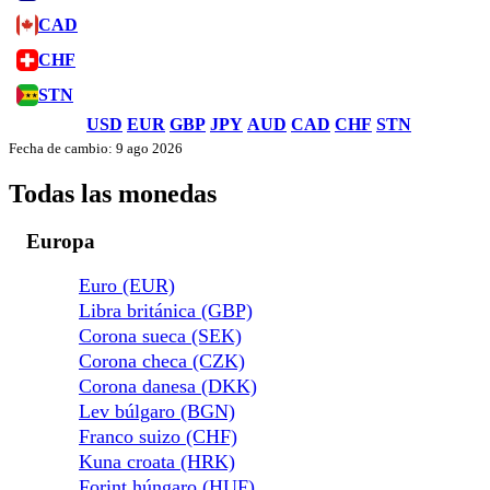
CAD
CHF
STN
USD
EUR
GBP
JPY
AUD
CAD
CHF
STN
Fecha de cambio: 9 ago 2026
Todas las monedas
Europa
Euro (EUR)
Libra británica (GBP)
Corona sueca (SEK)
Corona checa (CZK)
Corona danesa (DKK)
Lev búlgaro (BGN)
Franco suizo (CHF)
Kuna croata (HRK)
Forint húngaro (HUF)