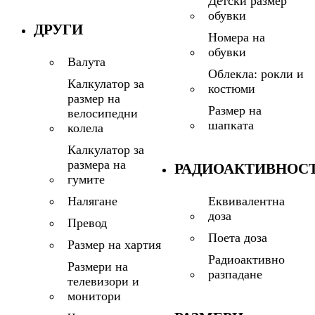
Детски размер
обувки
ДРУГИ
Номера на
обувки
Валута
Облекла: рокли и
Калкулатор за
костюми
размер на
Размер на
велосипедни
шапката
колела
Калкулатор за
размера на
РАДИОАКТИВНОС
гумите
Еквивалентна
Налягане
доза
Превод
Поета доза
Размер на хартия
Радиоактивно
Размери на
разпадане
телевизори и
монитори