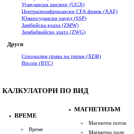
Угандански шилинг (UGX)
Централноафрикански CFA франк (XAF)
Южносудански паунд (SSP)
Замбийска кхаха (ZMW)
Зимбабвийско злато (ZWG)
Други
Специални права на тираж (XDR)
Bitcoin (BTC)
КАЛКУЛАТОРИ ПО ВИД
МАГНЕТИЗЪМ
ВРЕМЕ
Магнитен поток
Време
Магнитно поле