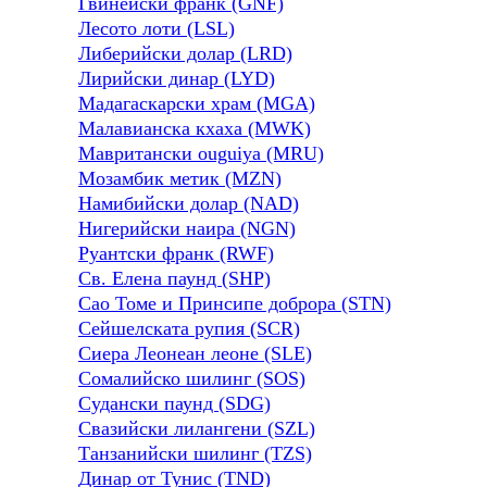
Гвинейски франк (GNF)
Лесото лоти (LSL)
Либерийски долар (LRD)
Лирийски динар (LYD)
Мадагаскарски храм (MGA)
Малавианска кхаха (MWK)
Мавритански ouguiya (MRU)
Мозамбик метик (MZN)
Намибийски долар (NAD)
Нигерийски наира (NGN)
Руантски франк (RWF)
Св. Елена паунд (SHP)
Сао Томе и Принсипе доброра (STN)
Сейшелската рупия (SCR)
Сиера Леонеан леоне (SLE)
Сомалийско шилинг (SOS)
Судански паунд (SDG)
Свазийски лилангени (SZL)
Танзанийски шилинг (TZS)
Динар от Тунис (TND)