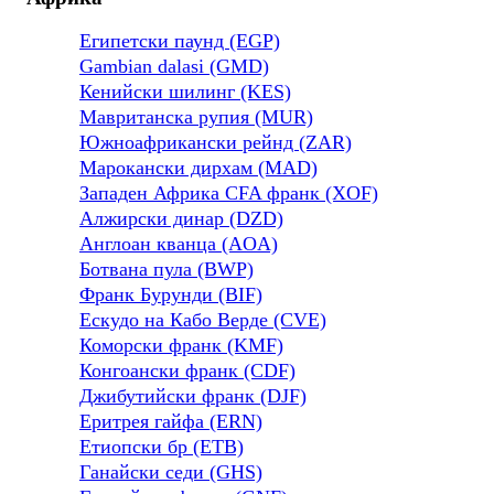
Египетски паунд (EGP)
Gambian dalasi (GMD)
Кенийски шилинг (KES)
Мавританска рупия (MUR)
Южноафрикански рейнд (ZAR)
Марокански дирхам (MAD)
Западен Африка CFA франк (XOF)
Алжирски динар (DZD)
Англоан кванца (AOA)
Ботвана пула (BWP)
Франк Бурунди (BIF)
Ескудо на Кабо Верде (CVE)
Коморски франк (KMF)
Конгоански франк (CDF)
Джибутийски франк (DJF)
Еритрея гайфа (ERN)
Етиопски бр (ETB)
Ганайски седи (GHS)