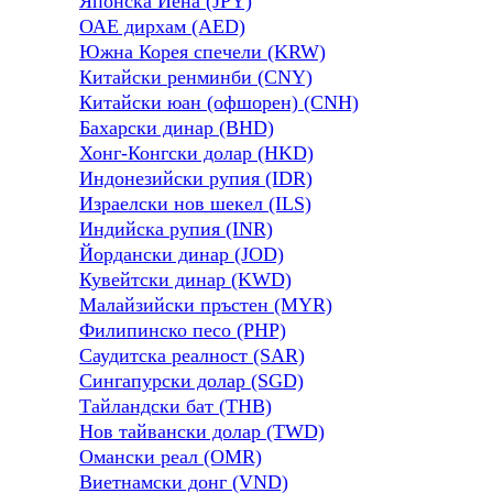
Японска Йена (JPY)
ОАЕ дирхам (AED)
Южна Корея спечели (KRW)
Китайски ренминби (CNY)
Китайски юан (офшорен) (CNH)
Бахарски динар (BHD)
Хонг-Конгски долар (HKD)
Индонезийски рупия (IDR)
Израелски нов шекел (ILS)
Индийска рупия (INR)
Йордански динар (JOD)
Кувейтски динар (KWD)
Малайзийски пръстен (MYR)
Филипинско песо (PHP)
Саудитска реалност (SAR)
Сингапурски долар (SGD)
Тайландски бат (THB)
Нов тайвански долар (TWD)
Омански реал (OMR)
Виетнамски донг (VND)