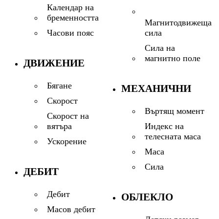
Календар на
бременността
Магнитодвижеща
сила
Часови пояс
Сила на
магнитно поле
ДВИЖЕНИЕ
Бягане
МЕХАНИЧНИ
Скорост
Въртящ момент
Скорост на
Индекс на
вятъра
телесната маса
Ускорение
Маса
Сила
ДЕБИТ
Дебит
ОБЛЕКЛО
Масов дебит