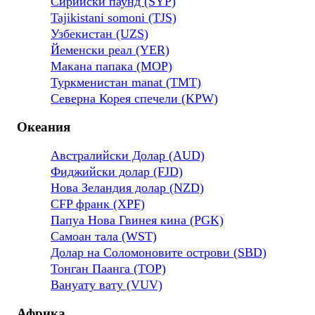
Сирийски паунд (SYP)
Tajikistani somoni (TJS)
Узбекистан (UZS)
Йеменски реал (YER)
Макана папака (MOP)
Туркменистан manat (TMT)
Северна Корея спечели (KPW)
Океания
Австралийски Долар (AUD)
Фиджийски долар (FJD)
Нова Зеландия долар (NZD)
CFP франк (XPF)
Папуа Нова Гвинея кина (PGK)
Самоан тала (WST)
Долар на Соломоновите острови (SBD)
Тонган Паанга (TOP)
Вануату вату (VUV)
Африка