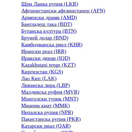
Шри Ланка рупия (LKR)
Афганистански афганистанец (AFN)
Арменски драми (AMD)
Бангладеш така (BDT)
Бутанска култура (BTN)
Бруней долар (BND)
Камбоджанска риел (KHR)
Ирански реал (IRR)
Иракски динар (IQD)
Kazakhstani tenge (KZT)
Киргизстан (KGS)
Лао Кип (LAK)
Ливанска лира (LBP)
Малдивска руфия (MVR)
Монголски турик (MNT)
Мианма киат (MMK)
Непалска рупия (NPR)
Пакистанска рупия (PKR)
Катарски риал (QAR)