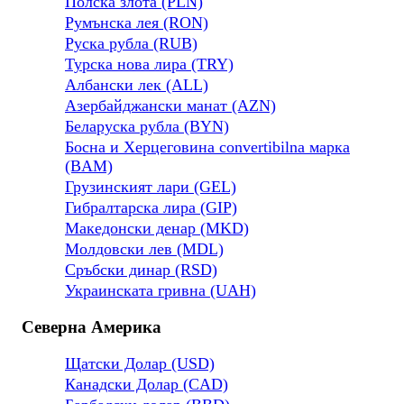
Полска злота (PLN)
Румънска лея (RON)
Руска рубла (RUB)
Турска нова лира (TRY)
Албански лек (ALL)
Азербайджански манат (AZN)
Беларуска рубла (BYN)
Босна и Херцеговина convertibilna марка
(BAM)
Грузинският лари (GEL)
Гибралтарска лира (GIP)
Македонски денар (MKD)
Молдовски лев (MDL)
Сръбски динар (RSD)
Украинската гривна (UAH)
Северна Америка
Щатски Долар (USD)
Канадски Долар (CAD)