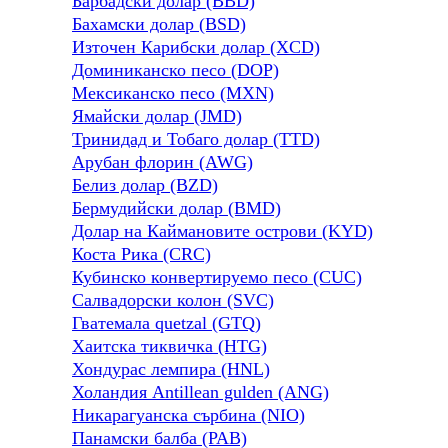
Барбадски долар (BBD)
Бахамски долар (BSD)
Източен Карибски долар (XCD)
Доминиканско песо (DOP)
Мексиканско песо (MXN)
Ямайски долар (JMD)
Тринидад и Тобаго долар (TTD)
Арубан флорин (AWG)
Белиз долар (BZD)
Бермудийски долар (BMD)
Долар на Каймановите острови (KYD)
Коста Рика (CRC)
Кубинско конвертируемо песо (CUC)
Салвадорски колон (SVC)
Гватемала quetzal (GTQ)
Хаитска тиквичка (HTG)
Хондурас лемпира (HNL)
Холандия Antillean gulden (ANG)
Никарагуанска сърбина (NIO)
Панамски балба (PAB)