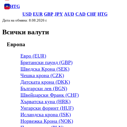
HTG
USD
EUR
GBP
JPY
AUD
CAD
CHF
HTG
Дата на обмяна: 8.08.2026 г.
Всички валути
Европа
Евро (EUR)
Британски паунд (GBP)
Шведска Крона (SEK)
Чешка крона (CZK)
Датската крона (DKK)
Български лев (BGN)
Швейцарски Франк (CHF)
Хърватска куна (HRK)
Унгарски форинт (HUF)
Исландска крона (ISK)
Норвежка Крона (NOK)