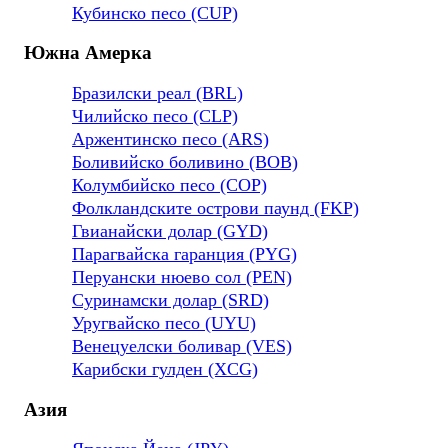
Кубинско песо (CUP)
Южна Амерка
Бразилски реал (BRL)
Чилийско песо (CLP)
Аржентинско песо (ARS)
Боливийско боливино (BOB)
Колумбийско песо (COP)
Фолкландските острови паунд (FKP)
Гвианайски долар (GYD)
Парагвайска гаранция (PYG)
Перуански нюево сол (PEN)
Суринамски долар (SRD)
Уругвайско песо (UYU)
Венецуелски боливар (VES)
Карибски гулден (XCG)
Азия