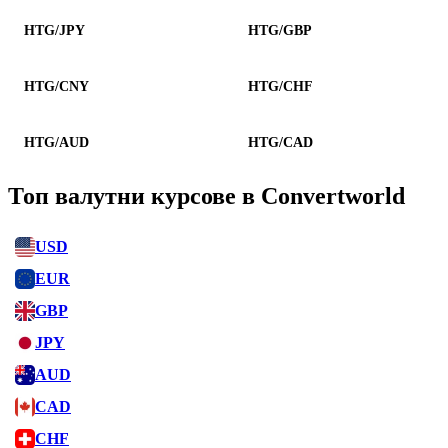
HTG/JPY
HTG/GBP
HTG/CNY
HTG/CHF
HTG/AUD
HTG/CAD
Топ валутни курсове в Convertworld
USD
EUR
GBP
JPY
AUD
CAD
CHF