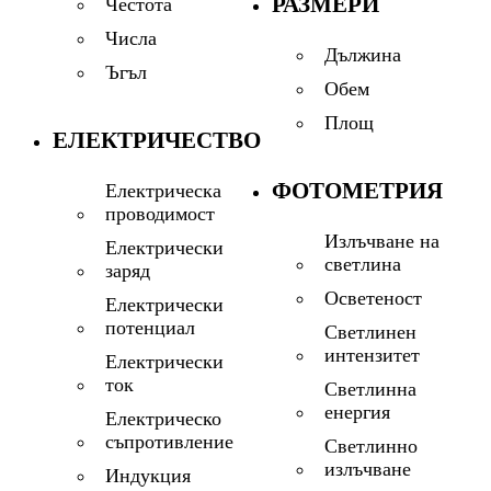
РАЗМЕРИ
Честота
Числа
Дължина
Ъгъл
Обем
Площ
ЕЛЕКТРИЧЕСТВО
ФОТОМЕТРИЯ
Електрическа
проводимост
Излъчване на
Електрически
светлина
заряд
Осветеност
Електрически
потенциал
Светлинен
интензитет
Електрически
ток
Светлинна
енергия
Електрическо
съпротивление
Светлинно
излъчване
Индукция