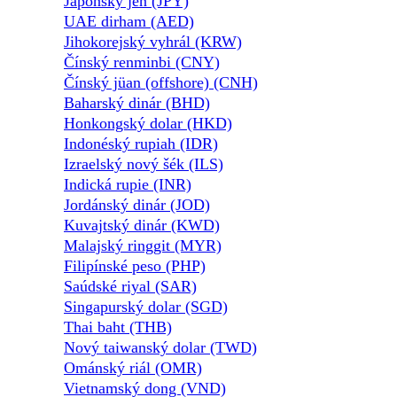
Japonský jen (JPY)
UAE dirham (AED)
Jihokorejský vyhrál (KRW)
Čínský renminbi (CNY)
Čínský jüan (offshore) (CNH)
Baharský dinár (BHD)
Honkongský dolar (HKD)
Indonéský rupiah (IDR)
Izraelský nový šék (ILS)
Indická rupie (INR)
Jordánský dinár (JOD)
Kuvajtský dinár (KWD)
Malajský ringgit (MYR)
Filipínské peso (PHP)
Saúdské riyal (SAR)
Singapurský dolar (SGD)
Thai baht (THB)
Nový taiwanský dolar (TWD)
Ománský riál (OMR)
Vietnamský dong (VND)