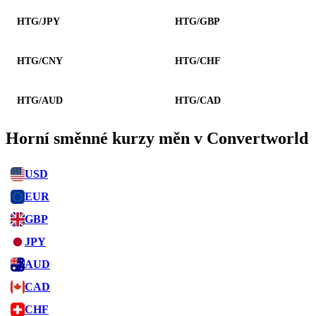
HTG/JPY
HTG/GBP
HTG/CNY
HTG/CHF
HTG/AUD
HTG/CAD
Horní směnné kurzy měn v Convertworld
USD
EUR
GBP
JPY
AUD
CAD
CHF