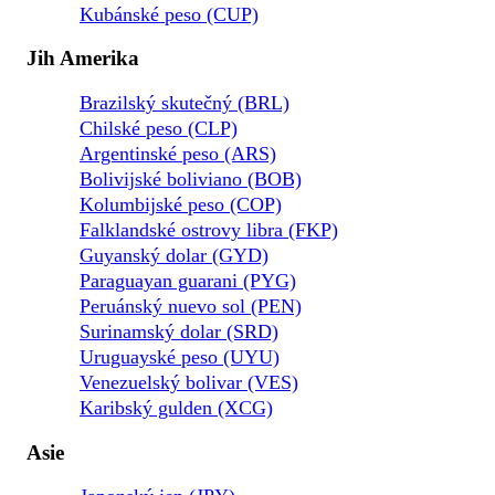
Kubánské peso (CUP)
Jih Amerika
Brazilský skutečný (BRL)
Chilské peso (CLP)
Argentinské peso (ARS)
Bolivijské boliviano (BOB)
Kolumbijské peso (COP)
Falklandské ostrovy libra (FKP)
Guyanský dolar (GYD)
Paraguayan guarani (PYG)
Peruánský nuevo sol (PEN)
Surinamský dolar (SRD)
Uruguayské peso (UYU)
Venezuelský bolivar (VES)
Karibský gulden (XCG)
Asie