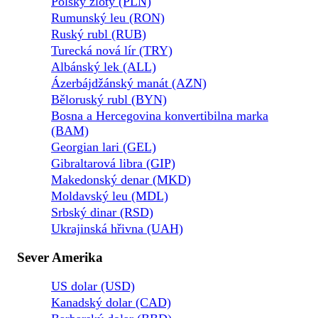
Polský zlotý (PLN)
Rumunský leu (RON)
Ruský rubl (RUB)
Turecká nová lír (TRY)
Albánský lek (ALL)
Ázerbájdžánský manát (AZN)
Běloruský rubl (BYN)
Bosna a Hercegovina konvertibilna marka
(BAM)
Georgian lari (GEL)
Gibraltarová libra (GIP)
Makedonský denar (MKD)
Moldavský leu (MDL)
Srbský dinar (RSD)
Ukrajinská hřivna (UAH)
Sever Amerika
US dolar (USD)
Kanadský dolar (CAD)