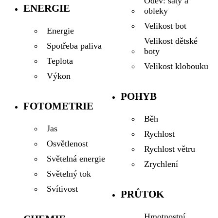
Oděv: šaty a
ENERGIE
obleky
Velikost bot
Energie
Velikost dětské
Spotřeba paliva
boty
Teplota
Velikost klobouku
Výkon
POHYB
FOTOMETRIE
Běh
Jas
Rychlost
Osvětlenost
Rychlost větru
Světelná energie
Zrychlení
Světelný tok
Svítivost
PRŮTOK
Hmotnostní