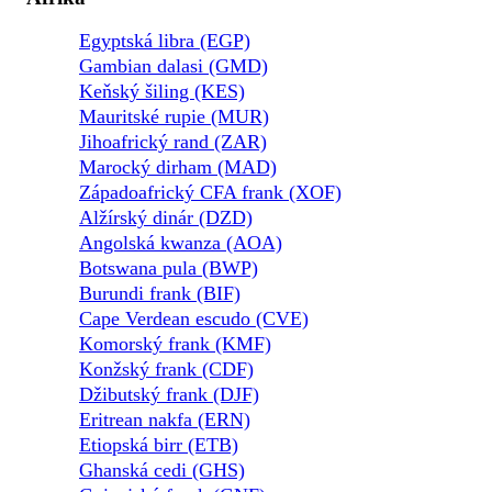
Egyptská libra (EGP)
Gambian dalasi (GMD)
Keňský šiling (KES)
Mauritské rupie (MUR)
Jihoafrický rand (ZAR)
Marocký dirham (MAD)
Západoafrický CFA frank (XOF)
Alžírský dinár (DZD)
Angolská kwanza (AOA)
Botswana pula (BWP)
Burundi frank (BIF)
Cape Verdean escudo (CVE)
Komorský frank (KMF)
Konžský frank (CDF)
Džibutský frank (DJF)
Eritrean nakfa (ERN)
Etiopská birr (ETB)
Ghanská cedi (GHS)