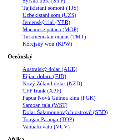
Syrská libra (SYP)
Tajikistani somoni (TJS)
Uzbekistani som (UZS)
Jemenský rial (YER)
Macanese pataca (MOP)
Turkmenistan manat (TMT)
Kórejský won (KPW)
Oceánský
Australský dolar (AUD)
Fijian dolaru (FJD)
Nový Zéland dolar (NZD)
CFP frank (XPF)
Papua Nová Guinea kina (PGK)
Samoan tala (WST)
Dolar Šalamounových ostrovů (SBD)
Tongan Pa'anga (TOP)
Vanuatu vatu (VUV)
Afrika