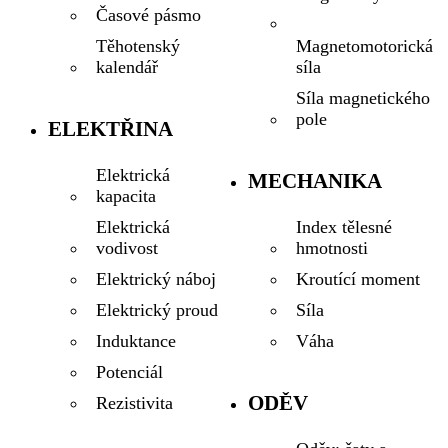
Časové pásmo
Magnetomotorická
Těhotenský
síla
kalendář
Síla magnetického
pole
ELEKTŘINA
Elektrická
MECHANIKA
kapacita
Index tělesné
Elektrická
hmotnosti
vodivost
Kroutící moment
Elektrický náboj
Síla
Elektrický proud
Váha
Induktance
Potenciál
ODĚV
Rezistivita