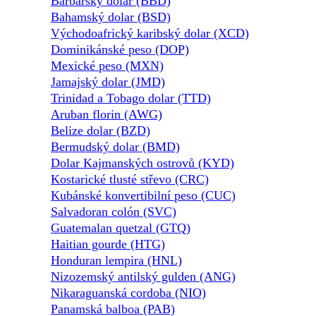
Barbarský dolar (BBD)
Bahamský dolar (BSD)
Východoafrický karibský dolar (XCD)
Dominikánské peso (DOP)
Mexické peso (MXN)
Jamajský dolar (JMD)
Trinidad a Tobago dolar (TTD)
Aruban florin (AWG)
Belize dolar (BZD)
Bermudský dolar (BMD)
Dolar Kajmanských ostrovů (KYD)
Kostarické tlusté střevo (CRC)
Kubánské konvertibilní peso (CUC)
Salvadoran colón (SVC)
Guatemalan quetzal (GTQ)
Haitian gourde (HTG)
Honduran lempira (HNL)
Nizozemský antilský gulden (ANG)
Nikaraguanská cordoba (NIO)
Panamská balboa (PAB)