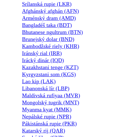
Srílanská rupie (LKR)
Afghánský afghán (AFN)
Arménský dram (AMD)
Bangladéš taka (BDT)
Bhutanese ngultrum (BTN)
Brunejský dolar (BND)
Kambodžské riely (KHR)
Iránský rial (IRR)
Irácký dinár (IQD)
Kazakhstani tenge (KZT)
Kyrgyzstani som (KGS)
Lao kip (LAK)
Libanonská lír (LBP)
Maldivská rufiyaa (MVR)
Mongolský tugrik (MNT)
Myanma kyat (MMK)
Nepálské rupie (NPR)
Pákistánská rupie (PKR)
Katarský rij (QAR)