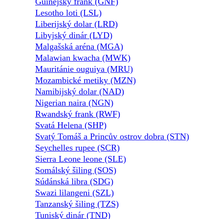
Guinejský frank (GNF)
Lesotho loti (LSL)
Liberijský dolar (LRD)
Libyjský dinár (LYD)
Malgašská aréna (MGA)
Malawian kwacha (MWK)
Mauritánie ouguiya (MRU)
Mozambické metiky (MZN)
Namibijský dolar (NAD)
Nigerian naira (NGN)
Rwandský frank (RWF)
Svatá Helena (SHP)
Svatý Tomáš a Princův ostrov dobra (STN)
Seychelles rupee (SCR)
Sierra Leone leone (SLE)
Somálský šiling (SOS)
Súdánská libra (SDG)
Swazi lilangeni (SZL)
Tanzanský šiling (TZS)
Tuniský dinár (TND)