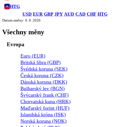
HTG
USD
EUR
GBP
JPY
AUD
CAD
CHF
HTG
Datum směny: 6. 8. 2026
Všechny měny
Evropa
Euro (EUR)
Britská libra (GBP)
Švédská koruna (SEK)
Česká koruna (CZK)
Dánská koruna (DKK)
Bulharský lev (BGN)
Švýcarský frank (CHF)
Chorvatská kuna (HRK)
Maďarský forint (HUF)
Islandská króna (ISK)
Norská koruna (NOK)