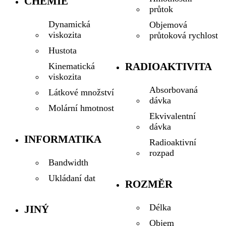
CHEMIE
průtok
Dynamická
Objemová
viskozita
průtoková rychlost
Hustota
RADIOAKTIVITA
Kinematická
viskozita
Absorbovaná
Látkové množství
dávka
Molární hmotnost
Ekvivalentní
dávka
INFORMATIKA
Radioaktivní
rozpad
Bandwidth
Ukládaní dat
ROZMĚR
Délka
JINÝ
Objem