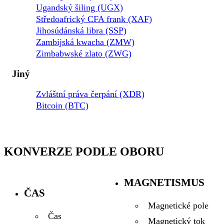
Ugandský šiling (UGX)
Středoafrický CFA frank (XAF)
Jihosúdánská libra (SSP)
Zambijská kwacha (ZMW)
Zimbabwské zlato (ZWG)
Jiný
Zvláštní práva čerpání (XDR)
Bitcoin (BTC)
KONVERZE PODLE OBORU
MAGNETISMUS
ČAS
Magnetické pole
Čas
Magnetický tok