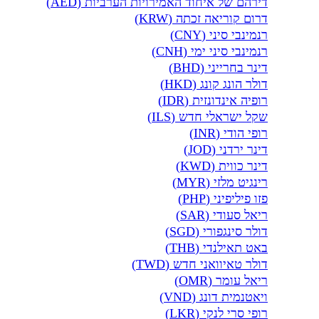
דירהם של איחוד האמירויות הערביות (AED)
דרום קוריאה זכתה (KRW)
רנמינבי סיני (CNY)
רנמינבי סיני ימי (CNH)
דינר בחרייני (BHD)
דולר הונג קונג (HKD)
רופיה אינדונזית (IDR)
שקל ישראלי חדש (ILS)
רופי הודי (INR)
דינר ירדני (JOD)
דינר כווית (KWD)
רינגיט מלזי (MYR)
פזו פיליפיני (PHP)
ריאל סעודי (SAR)
דולר סינגפורי (SGD)
באט תאילנדי (THB)
דולר טאיוואני חדש (TWD)
ריאל עומר (OMR)
ויאטנמית דונג (VND)
רופי סרי לנקי (LKR)