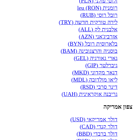
זלוטי פולני (PLN)
רומנית leu (RON)
רובל רוסי (RUB)
לירה טורקית חדשה (TRY)
אלבנית לק (ALL)
אזרביג'אני (AZN)
בלארוסית רובל (BYN)
בוסניה והרצגובינה (BAM)
גארי גאורגיה (GEL)
גיברלטר (GIP)
דנאר מקדוני (MKD)
ליאו מולדובה (MDL)
דינר סרבי (RSD)
גריבנה אוקראינית (UAH)
צפון אמריקה
דולר אמריקאי (USD)
דולר קנדי (CAD)
דולר ברבדי (BBD)