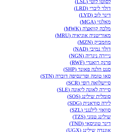
לסוטו לוטי (LSL)
דולר ליברי (LRD)
דינר לוב (LYD)
מאלגזי (MGA)
מלכה קוואצ'ה (MWK)
מאוריטניה אוגיאיה (MRU)
מוזמביק (MZN)
דולר נמיבי (NAD)
נייירה ניגריה (NGN)
פרנק רואנדי (RWF)
סנט הלנה פאונד (SHP)
סאו טומה ופרינסיפה דוברה (STN)
סיישלואה רופי (SCR)
סיירה לאונה ליאונה (SLE)
סומלית שילינג (SOS)
לירה סודאנית (SDG)
סוואזי לילנגני (SZL)
שילינג טנזני (TZS)
דינר טוניסאי (TND)
אוגנדה שילינג (UGX)