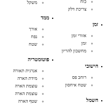
כוח
משקל
צריכת דלק
ממד
זמן
אורך
אזורי זמן
נפח
זמן
שטח
מחשבון להריון
פוטומטריה
חישובי
אנרגית תאורה
רוחב פס
מידת הארה
שטח איחסון
עוצמת הארה
עוצמת הארה
חשמל
שטף הארה