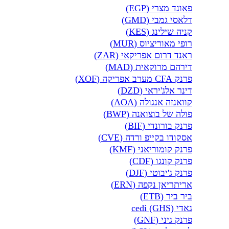
פאונד מצרי (EGP)
דלאסי גמבי (GMD)
קניה שילינג (KES)
רופי מאוריציוס (MUR)
ראנד דרום אפריקאי (ZAR)
דירהם מרוקאית (MAD)
פרנק CFA מערב אפריקה (XOF)
דינר אלג'יראי (DZD)
קוואנזה אנגולה (AOA)
פולה של בוצואנה (BWP)
פרנק בורונדי (BIF)
אסקודו בקייפ ורדה (CVE)
פרנק קומוריאני (KMF)
פרנק קונגו (CDF)
פרנק ג'יבוטי (DJF)
אריתריאן נקפה (ERN)
ביר ביר (ETB)
גאדי cedi (GHS)
פרנק גיני (GNF)