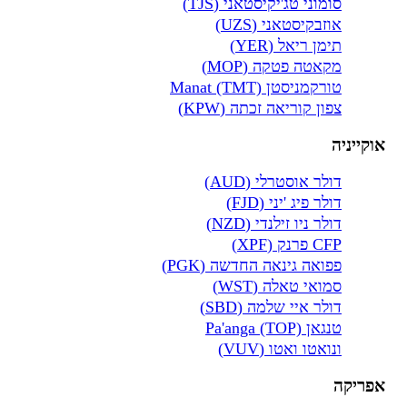
סומוני טג'יקיסטאני (TJS)
אוזבקיסטאני (UZS)
תימן ריאל (YER)
מקאטה פטקה (MOP)
טורקמניסטן Manat (TMT)
צפון קוריאה זכתה (KPW)
אוקייניה
דולר אוסטרלי (AUD)
דולר פיג 'יני (FJD)
דולר ניו זילנדי (NZD)
CFP פרנק (XPF)
פפואה גינאה החדשה (PGK)
סמואי טאלה (WST)
דולר איי שלמה (SBD)
טנגאן Pa'anga (TOP)
ונואטו ואטו (VUV)
אפריקה