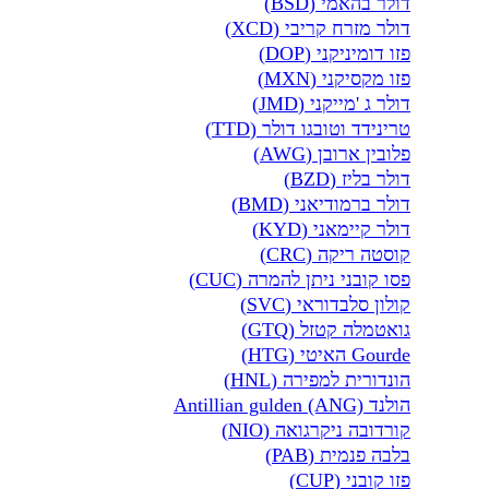
דולר בהאמי (BSD)
דולר מזרח קריבי (XCD)
פזו דומיניקני (DOP)
פזו מקסיקני (MXN)
דולר ג 'מייקני (JMD)
טרינידד וטובגו דולר (TTD)
פלובין ארובן (AWG)
דולר בליז (BZD)
דולר ברמודיאני (BMD)
דולר קיימאני (KYD)
קוסטה ריקה (CRC)
פסו קובני ניתן להמרה (CUC)
קולון סלבדוראי (SVC)
גואטמלה קטזל (GTQ)
Gourde האיטי (HTG)
הונדורית למפירה (HNL)
הולנד Antillian gulden (ANG)
קורדובה ניקרגואה (NIO)
בלבה פנמית (PAB)
פזו קובני (CUP)