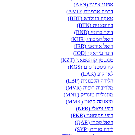
אפגני אפגני (AFN)
דרמה ארמנית (AMD)
טאקה בנגלדש (BDT)
בהוטאנית (BTN)
דולר ברוניי (BND)
ריאל קמבודי (KHR)
ריאל איראני (IRR)
דינר עיראקי (IQD)
טנגסטן קזחסטאני (KZT)
קירגיסטני סום (KGS)
לאו קיפ (LAK)
הלירה הלבנונית (LBP)
מלדיביה רופיה (MVR)
מונגולית טוגריק (MNT)
מיאנמה קיאט (MMK)
רופי נפאלי (NPR)
רופי פקיסטני (PKR)
ריאל קטרי (QAR)
לירה סורית (SYP)