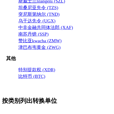
斯威士兰lilangeni (SZL)
坦桑尼亚先令 (TZS)
突尼斯第纳尔 (TND)
乌干达先令 (UGX)
中非金融共同体法郎 (XAF)
南苏丹镑 (SSP)
赞比亚kwacha (ZMW)
津巴布韦黄金 (ZWG)
其他
特别提款权 (XDR)
比特币 (BTC)
按类别列出转换单位