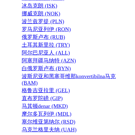
冰岛克朗 (ISK)
挪威克朗 (NOK)
波兰兹罗提 (PLN)
罗马尼亚列伊 (RON)
俄罗斯卢布 (RUB)
土耳其新里拉 (TRY)
阿尔巴尼亚人 (ALL)
阿塞拜疆马纳特 (AZN)
白俄罗斯卢布 (BYN)
波斯尼亚和黑塞哥维那konvertibilna马克
(BAM)
格鲁吉亚拉里 (GEL)
直布罗陀磅 (GIP)
马其顿denar (MKD)
摩尔多瓦列伊 (MDL)
塞尔维亚第纳尔 (RSD)
乌克兰格里夫纳 (UAH)