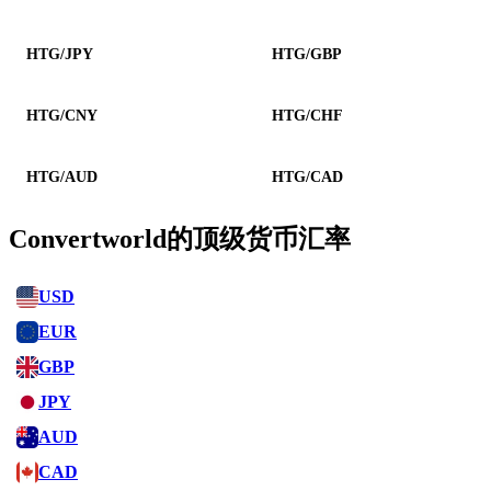
HTG/JPY
HTG/GBP
HTG/CNY
HTG/CHF
HTG/AUD
HTG/CAD
Convertworld的顶级货币汇率
USD
EUR
GBP
JPY
AUD
CAD