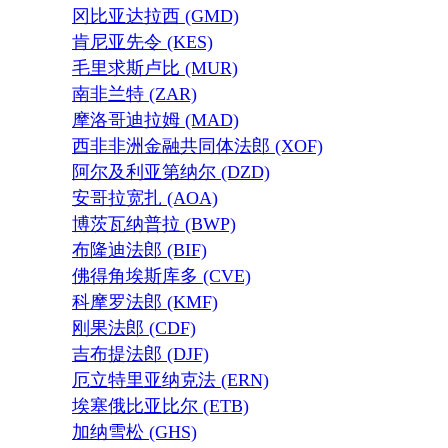
冈比亚达拉西 (GMD)
肯尼亚先令 (KES)
毛里求斯卢比 (MUR)
南非兰特 (ZAR)
摩洛哥迪拉姆 (MAD)
西非非洲金融共同体法郎 (XOF)
阿尔及利亚第纳尔 (DZD)
安哥拉宽扎 (AOA)
博茨瓦纳普拉 (BWP)
布隆迪法郎 (BIF)
佛得角埃斯库多 (CVE)
科摩罗法郎 (KMF)
刚果法郎 (CDF)
吉布提法郎 (DJF)
厄立特里亚纳克法 (ERN)
埃塞俄比亚比尔 (ETB)
加纳雪松 (GHS)