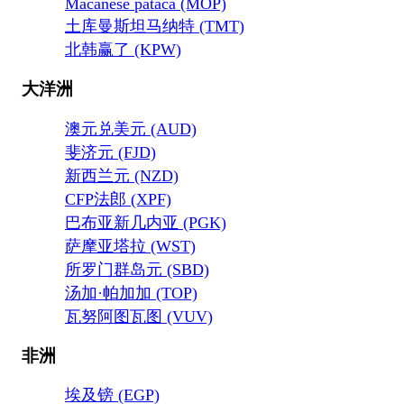
Macanese pataca (MOP)
土库曼斯坦马纳特 (TMT)
北韩赢了 (KPW)
大洋洲
澳元兑美元 (AUD)
斐济元 (FJD)
新西兰元 (NZD)
CFP法郎 (XPF)
巴布亚新几内亚 (PGK)
萨摩亚塔拉 (WST)
所罗门群岛元 (SBD)
汤加·帕加加 (TOP)
瓦努阿图瓦图 (VUV)
非洲
埃及镑 (EGP)