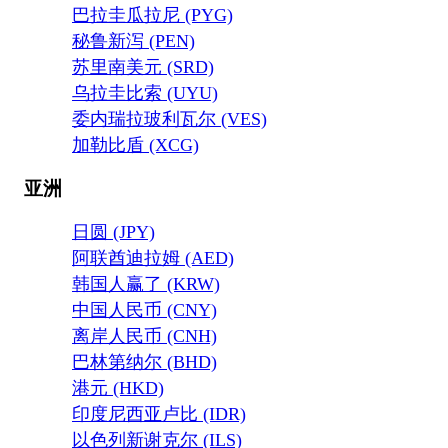
巴拉圭瓜拉尼 (PYG)
秘鲁新泻 (PEN)
苏里南美元 (SRD)
乌拉圭比索 (UYU)
委内瑞拉玻利瓦尔 (VES)
加勒比盾 (XCG)
亚洲
日圆 (JPY)
阿联酋迪拉姆 (AED)
韩国人赢了 (KRW)
中国人民币 (CNY)
离岸人民币 (CNH)
巴林第纳尔 (BHD)
港元 (HKD)
印度尼西亚卢比 (IDR)
以色列新谢克尔 (ILS)