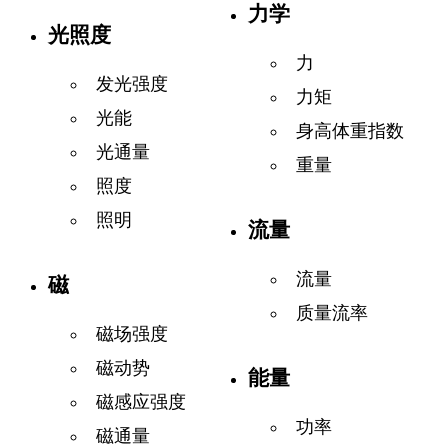
力学
光照度
力
发光强度
力矩
光能
身高体重指数
光通量
重量
照度
照明
流量
流量
磁
质量流率
磁场强度
磁动势
能量
磁感应强度
功率
磁通量