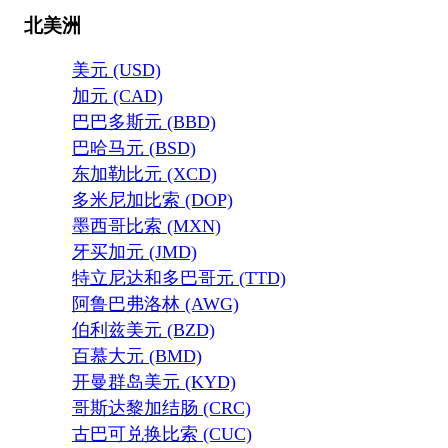
北美洲
美元 (USD)
加元 (CAD)
巴巴多斯元 (BBD)
巴哈马元 (BSD)
东加勒比元 (XCD)
多米尼加比索 (DOP)
墨西哥比索 (MXN)
牙买加元 (JMD)
特立尼达和多巴哥元 (TTD)
阿鲁巴弗洛林 (AWG)
伯利兹美元 (BZD)
百慕大元 (BMD)
开曼群岛美元 (KYD)
哥斯达黎加结肠 (CRC)
古巴可兑换比索 (CUC)