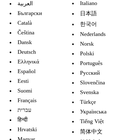
Italiano
العربية
Български
日本語
Català
한국어
Čeština
Nederlands
Dansk
Norsk
Deutsch
Polski
Ελληνικά
Português
Español
Русский
Eesti
Slovenčina
Suomi
Svenska
Français
Türkçe
עברית
Украïнська
हिन्दी
Tiếng Việt
Hrvatski
简体中文
Magyar