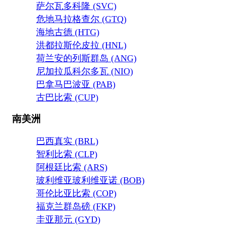
萨尔瓦多科隆 (SVC)
危地马拉格查尔 (GTQ)
海地古德 (HTG)
洪都拉斯伦皮拉 (HNL)
荷兰安的列斯群岛 (ANG)
尼加拉瓜科尔多瓦 (NIO)
巴拿马巴波亚 (PAB)
古巴比索 (CUP)
南美洲
巴西真实 (BRL)
智利比索 (CLP)
阿根廷比索 (ARS)
玻利维亚玻利维亚诺 (BOB)
哥伦比亚比索 (COP)
福克兰群岛磅 (FKP)
圭亚那元 (GYD)