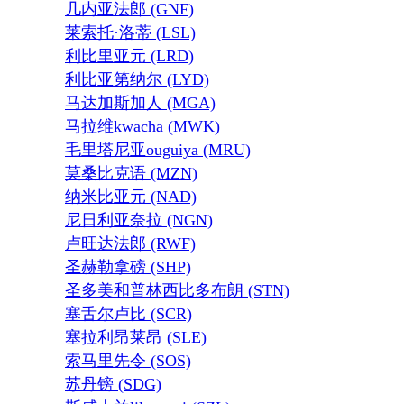
几内亚法郎 (GNF)
莱索托·洛蒂 (LSL)
利比里亚元 (LRD)
利比亚第纳尔 (LYD)
马达加斯加人 (MGA)
马拉维kwacha (MWK)
毛里塔尼亚ouguiya (MRU)
莫桑比克语 (MZN)
纳米比亚元 (NAD)
尼日利亚奈拉 (NGN)
卢旺达法郎 (RWF)
圣赫勒拿磅 (SHP)
圣多美和普林西比多布朗 (STN)
塞舌尔卢比 (SCR)
塞拉利昂莱昂 (SLE)
索马里先令 (SOS)
苏丹镑 (SDG)