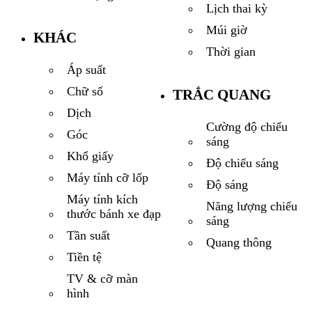
Lịch thai kỳ
Múi giờ
KHÁC
Thời gian
Áp suất
Chữ số
TRẮC QUANG
Dịch
Cường độ chiếu
Góc
sáng
Khổ giấy
Độ chiếu sáng
Máy tính cỡ lốp
Độ sáng
Máy tính kích
Năng lượng chiếu
thước bánh xe đạp
sáng
Tần suất
Quang thông
Tiền tệ
TV & cỡ màn
hình