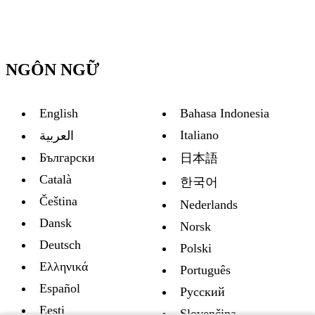
NGÔN NGỮ
English
Bahasa Indonesia
Italiano
العربية
Български
日本語
Català
한국어
Čeština
Nederlands
Dansk
Norsk
Deutsch
Polski
Ελληνικά
Português
Español
Русский
Eesti
Slovenčina