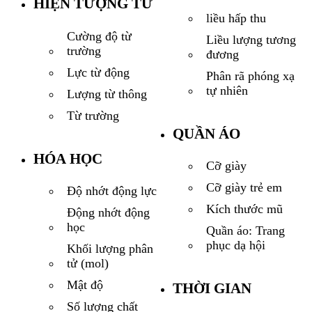
HIỆN TƯỢNG TỪ
liều hấp thu
Cường độ từ
Liều lượng tương
trường
đương
Lực từ động
Phân rã phóng xạ
tự nhiên
Lượng từ thông
Từ trường
QUẦN ÁO
HÓA HỌC
Cỡ giày
Cỡ giày trẻ em
Độ nhớt động lực
Kích thước mũ
Động nhớt động
học
Quần áo: Trang
phục dạ hội
Khối lượng phân
tử (mol)
Mật độ
THỜI GIAN
Số lượng chất