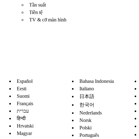
Tần suất
Tiền tệ
TV & cỡ màn hình
Español
Bahasa Indonesia
Eesti
Italiano
Suomi
日本語
Français
한국어
עברית
Nederlands
हिन्दी
Norsk
Hrvatski
Polski
Magyar
Português