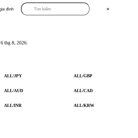
gia đình
✕
 thg 8, 2026.
ALL/JPY
ALL/GBP
ALL/AUD
ALL/CAD
ALL/INR
ALL/KRW