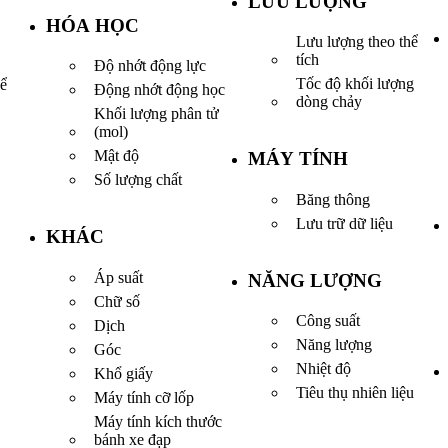
LƯU LƯỢNG
HÓA HỌC
Lưu lượng theo thể
tích
Độ nhớt động lực
Tốc độ khối lượng
hể
Động nhớt động học
dòng chảy
Khối lượng phân tử
(mol)
Mật độ
MÁY TÍNH
Số lượng chất
Băng thông
Lưu trữ dữ liệu
KHÁC
Áp suất
NĂNG LƯỢNG
Chữ số
Công suất
Dịch
Năng lượng
Góc
Nhiệt độ
Khổ giấy
Tiêu thụ nhiên liệu
Máy tính cỡ lốp
Máy tính kích thước
bánh xe đạp