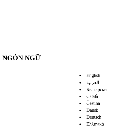
NGÔN NGỮ
English
العربية
Български
Català
Čeština
Dansk
Deutsch
Ελληνικά