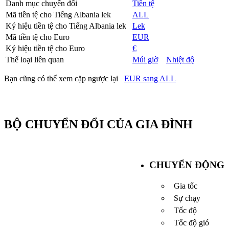
Danh mục chuyển đổi
Tiền tệ
Mã tiền tệ cho Tiếng Albania lek
ALL
Ký hiệu tiền tệ cho Tiếng Albania lek
Lek
Mã tiền tệ cho Euro
EUR
Ký hiệu tiền tệ cho Euro
€
Thể loại liên quan
Múi giờ
Nhiệt độ
Bạn cũng có thể xem cặp ngược lại
EUR sang ALL
BỘ CHUYỂN ĐỔI CỦA GIA ĐÌNH
CHUYỂN ĐỘNG
Gia tốc
Sự chạy
Tốc độ
Tốc độ gió