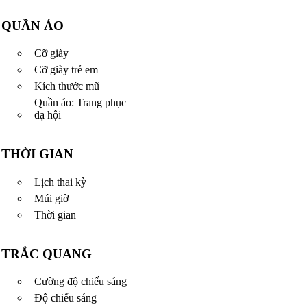
QUẦN ÁO
Cỡ giày
Cỡ giày trẻ em
Kích thước mũ
Quần áo: Trang phục
dạ hội
THỜI GIAN
Lịch thai kỳ
Múi giờ
Thời gian
TRẮC QUANG
Cường độ chiếu sáng
Độ chiếu sáng