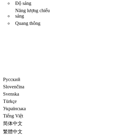
Độ sáng
Năng lượng chiếu
sáng
Quang thông
Русский
Slovenčina
Svenska
Türkçe
Украïнська
Tiếng Việt
简体中文
繁體中文