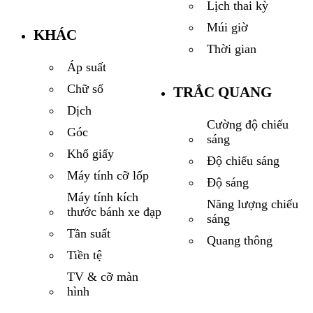
Lịch thai kỳ
Múi giờ
KHÁC
Thời gian
Áp suất
Chữ số
TRẮC QUANG
Dịch
Cường độ chiếu
Góc
sáng
Khổ giấy
Độ chiếu sáng
Máy tính cỡ lốp
Độ sáng
Máy tính kích
Năng lượng chiếu
thước bánh xe đạp
sáng
Tần suất
Quang thông
Tiền tệ
TV & cỡ màn
hình