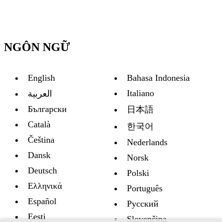
NGÔN NGỮ
English
Bahasa Indonesia
Italiano
العربية
Български
日本語
Català
한국어
Čeština
Nederlands
Dansk
Norsk
Deutsch
Polski
Ελληνικά
Português
Español
Русский
Eesti
Slovenčina