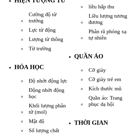
HIỆN TƯỢNG TỪ
liều hấp thu
Cường độ từ
Liều lượng tương
trường
đương
Lực từ động
Phân rã phóng xạ
tự nhiên
Lượng từ thông
Từ trường
QUẦN ÁO
HÓA HỌC
Cỡ giày
Cỡ giày trẻ em
Độ nhớt động lực
Kích thước mũ
Động nhớt động
học
Quần áo: Trang
phục dạ hội
Khối lượng phân
tử (mol)
Mật độ
THỜI GIAN
Số lượng chất