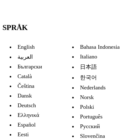
SPRÅK
English
Bahasa Indonesia
Italiano
العربية
Български
日本語
Català
한국어
Čeština
Nederlands
Dansk
Norsk
Deutsch
Polski
Ελληνικά
Português
Español
Русский
Eesti
Slovenčina