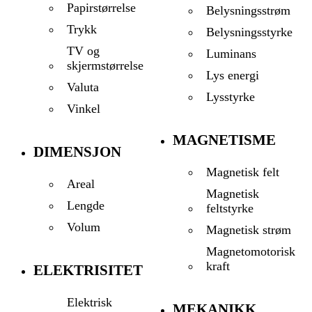
Papirstørrelse
Belysningsstrøm
Trykk
Belysningsstyrke
TV og
Luminans
skjermstørrelse
Lys energi
Valuta
Lysstyrke
Vinkel
MAGNETISME
DIMENSJON
Magnetisk felt
Areal
Magnetisk
Lengde
feltstyrke
Volum
Magnetisk strøm
Magnetomotorisk
kraft
ELEKTRISITET
Elektrisk
MEKANIKK