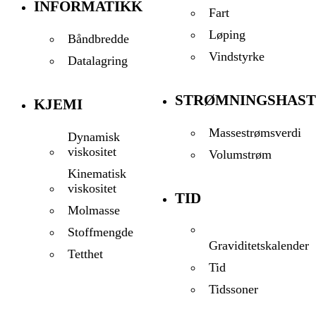
INFORMATIKK
Fart
Løping
Båndbredde
Vindstyrke
Datalagring
STRØMNINGSHAST
KJEMI
Massestrømsverdi
Dynamisk
viskositet
Volumstrøm
Kinematisk
viskositet
TID
Molmasse
Stoffmengde
Graviditetskalender
Tetthet
Tid
Tidssoner