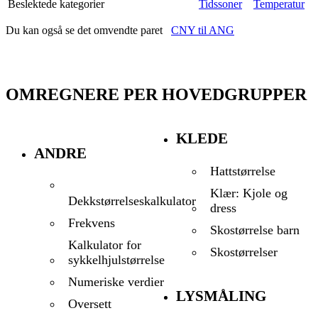
Beslektede kategorier
Tidssoner
Temperatur
Du kan også se det omvendte paret
CNY til ANG
OMREGNERE PER HOVEDGRUPPER
KLEDE
ANDRE
Hattstørrelse
Klær: Kjole og
Dekkstørrelseskalkulator
dress
Frekvens
Skostørrelse barn
Kalkulator for
Skostørrelser
sykkelhjulstørrelse
Numeriske verdier
LYSMÅLING
Oversett