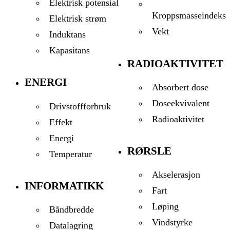
Elektrisk potensial
Kroppsmasseindeks
Elektrisk strøm
Vekt
Induktans
Kapasitans
RADIOAKTIVITET
ENERGI
Absorbert dose
Doseekvivalent
Drivstoffforbruk
Radioaktivitet
Effekt
Energi
RØRSLE
Temperatur
Akselerasjon
INFORMATIKK
Fart
Løping
Båndbredde
Vindstyrke
Datalagring