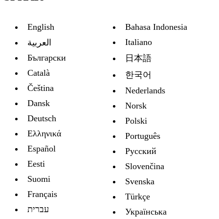
English
Bahasa Indonesia
Italiano
العربية
Български
日本語
Català
한국어
Čeština
Nederlands
Dansk
Norsk
Deutsch
Polski
Ελληνικά
Português
Español
Русский
Eesti
Slovenčina
Suomi
Svenska
Français
Türkçe
עברית
Украïнська