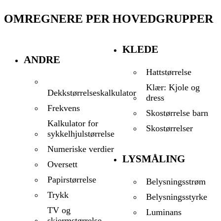
OMREGNERE PER HOVEDGRUPPER
KLEDE
ANDRE
Hattstørrelse
Klær: Kjole og
Dekkstørrelseskalkulator
dress
Frekvens
Skostørrelse barn
Kalkulator for
Skostørrelser
sykkelhjulstørrelse
Numeriske verdier
LYSMÅLING
Oversett
Papirstørrelse
Belysningsstrøm
Trykk
Belysningsstyrke
TV og
Luminans
skjermstørrelse