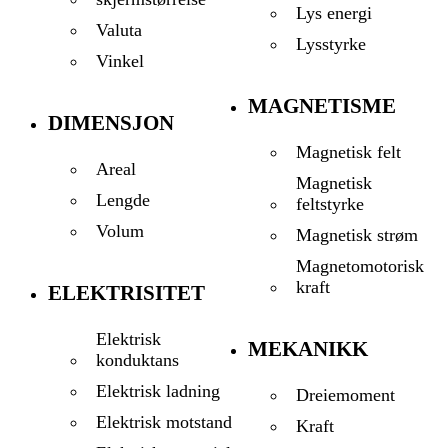
Lys energi
Valuta
Lysstyrke
Vinkel
MAGNETISME
DIMENSJON
Magnetisk felt
Areal
Magnetisk
Lengde
feltstyrke
Volum
Magnetisk strøm
Magnetomotorisk
kraft
ELEKTRISITET
Elektrisk
MEKANIKK
konduktans
Elektrisk ladning
Dreiemoment
Elektrisk motstand
Kraft