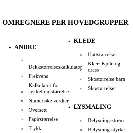
OMREGNERE PER HOVEDGRUPPER
KLEDE
ANDRE
Hattstørrelse
Klær: Kjole og
Dekkstørrelseskalkulator
dress
Frekvens
Skostørrelse barn
Kalkulator for
Skostørrelser
sykkelhjulstørrelse
Numeriske verdier
LYSMÅLING
Oversett
Papirstørrelse
Belysningsstrøm
Trykk
Belysningsstyrke