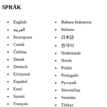
SPRÅK
English
Bahasa Indonesia
Italiano
العربية
Български
日本語
Català
한국어
Čeština
Nederlands
Dansk
Norsk
Deutsch
Polski
Ελληνικά
Português
Español
Русский
Eesti
Slovenčina
Suomi
Svenska
Français
Türkçe