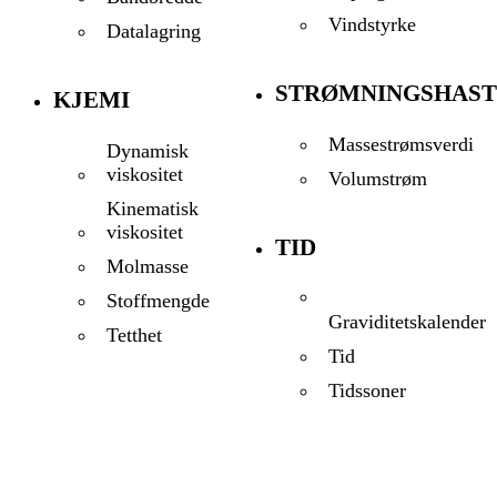
Vindstyrke
Datalagring
STRØMNINGSHAST
KJEMI
Massestrømsverdi
Dynamisk
viskositet
Volumstrøm
Kinematisk
viskositet
TID
Molmasse
Stoffmengde
Graviditetskalender
Tetthet
Tid
Tidssoner