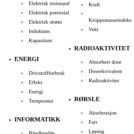
Elektrisk motstand
Kraft
Elektrisk potensial
Kroppsmasseindeks
Elektrisk strøm
Vekt
Induktans
Kapasitans
RADIOAKTIVITET
ENERGI
Absorbert dose
Doseekvivalent
Drivstoffforbruk
Radioaktivitet
Effekt
Energi
RØRSLE
Temperatur
Akselerasjon
INFORMATIKK
Fart
Løping
Båndbredde