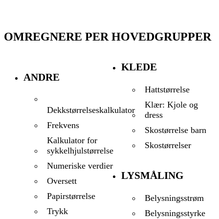
OMREGNERE PER HOVEDGRUPPER
KLEDE
ANDRE
Hattstørrelse
Klær: Kjole og
Dekkstørrelseskalkulator
dress
Frekvens
Skostørrelse barn
Kalkulator for
Skostørrelser
sykkelhjulstørrelse
Numeriske verdier
LYSMÅLING
Oversett
Papirstørrelse
Belysningsstrøm
Trykk
Belysningsstyrke