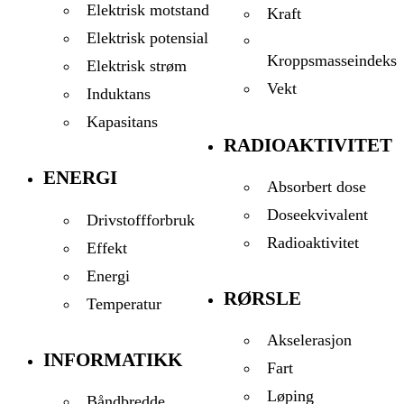
Elektrisk motstand
Kraft
Elektrisk potensial
Kroppsmasseindeks
Elektrisk strøm
Vekt
Induktans
Kapasitans
RADIOAKTIVITET
ENERGI
Absorbert dose
Doseekvivalent
Drivstoffforbruk
Radioaktivitet
Effekt
Energi
RØRSLE
Temperatur
Akselerasjon
INFORMATIKK
Fart
Løping
Båndbredde