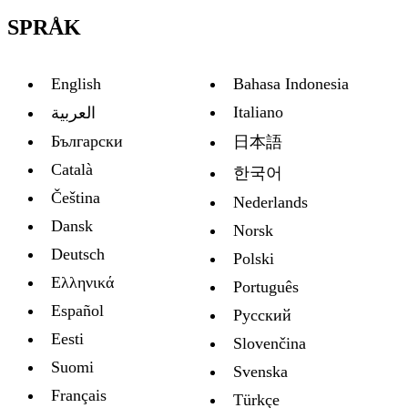
SPRÅK
English
Bahasa Indonesia
Italiano
العربية
Български
日本語
Català
한국어
Čeština
Nederlands
Dansk
Norsk
Deutsch
Polski
Ελληνικά
Português
Español
Русский
Eesti
Slovenčina
Suomi
Svenska
Français
Türkçe