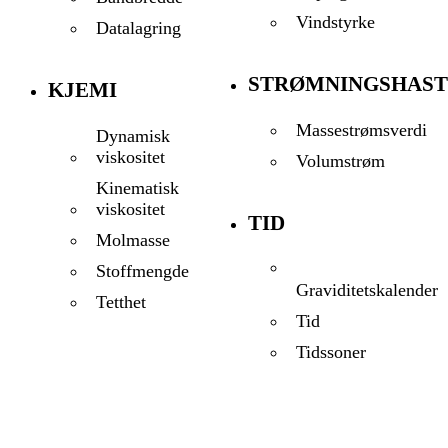
Vindstyrke
Datalagring
STRØMNINGSHAST
KJEMI
Massestrømsverdi
Dynamisk
viskositet
Volumstrøm
Kinematisk
viskositet
TID
Molmasse
Stoffmengde
Graviditetskalender
Tetthet
Tid
Tidssoner