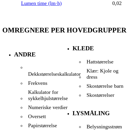
Lumen time (lm·h)
0,02
OMREGNERE PER HOVEDGRUPPER
KLEDE
ANDRE
Hattstørrelse
Klær: Kjole og
Dekkstørrelseskalkulator
dress
Frekvens
Skostørrelse barn
Kalkulator for
Skostørrelser
sykkelhjulstørrelse
Numeriske verdier
LYSMÅLING
Oversett
Papirstørrelse
Belysningsstrøm