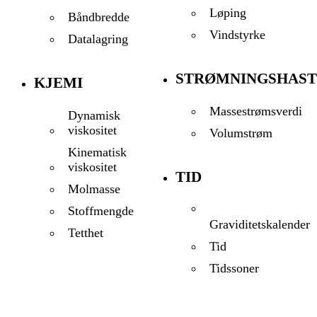
Løping
Båndbredde
Vindstyrke
Datalagring
STRØMNINGSHAST
KJEMI
Massestrømsverdi
Dynamisk
viskositet
Volumstrøm
Kinematisk
viskositet
TID
Molmasse
Stoffmengde
Graviditetskalender
Tetthet
Tid
Tidssoner