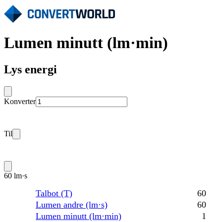
Lumen minutt (lm·min)
Lys energi
Konverter
Til
60 lm·s
Talbot (T)
60
Lumen andre (lm·s)
60
Lumen minutt (lm·min)
1