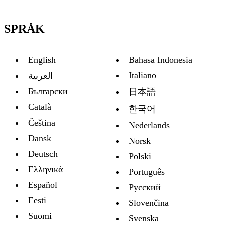
SPRÅK
English
Bahasa Indonesia
Italiano
العربية
Български
日本語
Català
한국어
Čeština
Nederlands
Dansk
Norsk
Deutsch
Polski
Ελληνικά
Português
Español
Русский
Eesti
Slovenčina
Suomi
Svenska