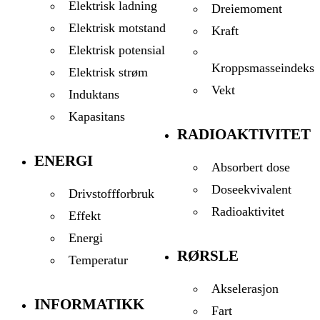
Elektrisk ladning
Dreiemoment
Elektrisk motstand
Kraft
Elektrisk potensial
Kroppsmasseindeks
Elektrisk strøm
Vekt
Induktans
Kapasitans
RADIOAKTIVITET
ENERGI
Absorbert dose
Doseekvivalent
Drivstoffforbruk
Radioaktivitet
Effekt
Energi
RØRSLE
Temperatur
Akselerasjon
INFORMATIKK
Fart